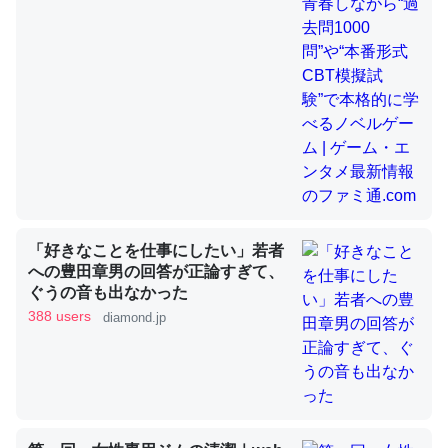
昆虫ってカルシウム少ないのか。知らんかった。調べたら
コオロギのカルシウム分はエビの600分の1程度。
─ニュース :: 【研究発表】昆虫学の大問題＝「昆虫はなぜ海にいな
いのか」に関する新仮説
「好きなことを仕事にしたい」若者
論文では「淡水はカルシウムも酸素も不足してて両方に不
への豊田章男の回答が正論すぎて、
ぐうの音も出なかった
利だから両方が拮抗してるのでは」とあって面白い。海に
388 users
diamond.jp
いる鋏角類（カブトガニ・ウミグモ）はカルシウムを使わ
ずキチンを強化してる筈だが、酵素が違うのか？
─ニュース :: 【研究発表】昆虫学の大問題＝「昆虫はなぜ海にいな
いのか」に関する新仮説