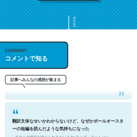
Scroll
COMMENT
これは名文。彼はとてもクレバーなんだろうなと凄く思
コメントで知る
う。英語少しでも読める人は原文もお勧め。自分はこの流
れ好き。Let’s Fucking Go. Then Covid hit. Shit.
─今のこの状況が信じられるかい？ by ラーズ・ヌートバー
記事へみんなの感想が集まる
翻訳文体なせいかわからないけど、なぜかポールオースタ
ーの短編を読んだような気持ちになった
─今のこの状況が信じられるかい？ by ラーズ・ヌートバー