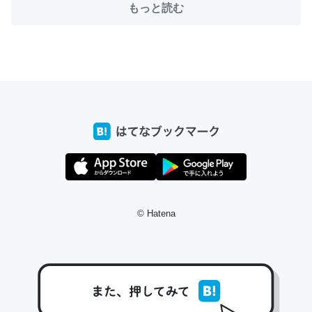
もっと読む
ちょうど同じ理由でEcho Show 8を設定中でした。Prime
とかSpotifyを支払う孝行もできる。一生で親と会える残
り時間を日数にすると1週間とかの人が多いそうだけど、
それを実質100倍以上に伸ばす効果があるはず……
─たまにLINEするくらいだった遠方の父67歳と僕。ITツール導入で
コミュニケーションが劇的に変化した｜tayorini by LIFULL介護
© Hatena
私も3年前ぐらいに祖母の家に設置した。ポケットWifiみ
たいなのでネット環境作ったけどAlexaしか使わないので
回線代ほとんどかからないですよ。参考：
https://toyoshi.hatenablog.com/entry/2019/05/15/1805
34