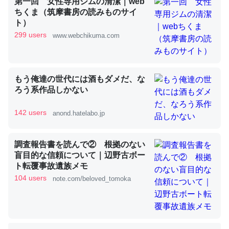
第一回 女性専用ジムの清潔｜web
ちくま（筑摩書房の読みものサイ
ト）
これを元に考えるとカルシウムを大量に使う脊椎動物と貝
299 users
www.webchikuma.com
類は苦労してるんだな…。腹足類だと殻を無くしてナメク
ジになったり努力してるし。
─ニュース :: 【研究発表】昆虫学の大問題＝「昆虫はなぜ海にいな
もう俺達の世代には酒もダメだ、な
いのか」に関する新仮説
ろう系作品しかない
142 users
anond.hatelabo.jp
調査報告書を読んで② 根拠のない
ウチもEchoを実家に置いて４年。でたまに覗いてる。ぼ
盲目的な信頼について｜辺野古ボー
ちぼちRingも置こうかと画策中。あと、Googleマップで
ト転覆事故遺族メモ
位置情報を共有してる。電池残量や充電中かが分かるので
104 users
note.com/beloved_tomoka
これ見て生きてるなって分かる。
─たまにLINEするくらいだった遠方の父67歳と僕。ITツール導入で
コミュニケーションが劇的に変化した｜tayorini by LIFULL介護