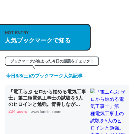
何気にChatGPTの仕組み、特に「トークン」について解
説してる記事が少ないので貴重な良記事。/続編来た
https://isobe324649.hatenablog.com/entry/2023/03/27
HOT ENTRY
人気ブックマークで知る
/064121
─GPTの仕組みと限界についての考察（１） - conceptualization
ブックマークが集まった今日の話題をチェック！
今日8/8(土)のブックマーク人気記事
これは良記事。32768トークンだと英語小説100ページ分
『電工らぶ ゼロから始める電気工事
くらい。小説でいう「ずっと前の伏線」は回収されないけ
士』第二種電気工事士の試験を5人
ど、短期記憶というには多い分量。進化すればするほど分
のヒロインと勉強。青春しなが
かりやすく強くなりそう
ら“過去問1000問”や“本番形式CBT
204 users
www.famitsu.com
模擬試験”で本格的に学べるノベル
─GPTの仕組みと限界についての考察（１） - conceptualization
ゲーム | ゲーム・エンタメ最新情報
のファミ通.com