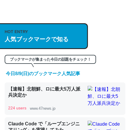
何気にChatGPTの仕組み、特に「トークン」について解
説してる記事が少ないので貴重な良記事。/続編来た
https://isobe324649.hatenablog.com/entry/2023/03/27
HOT ENTRY
人気ブックマークで知る
/064121
─GPTの仕組みと限界についての考察（１） - conceptualization
ブックマークが集まった今日の話題をチェック！
今日8/9(日)のブックマーク人気記事
これは良記事。32768トークンだと英語小説100ページ分
【速報】北朝鮮、ロに最大5万人派
くらい。小説でいう「ずっと前の伏線」は回収されないけ
兵決定か
ど、短期記憶というには多い分量。進化すればするほど分
かりやすく強くなりそう
224 users
www.47news.jp
─GPTの仕組みと限界についての考察（１） - conceptualization
Claude Code で「ループエンジニ
アリング」を実践してみた