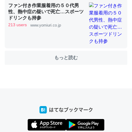
ファン付き作業服着用の５０代男
性、熱中症の疑いで死亡…スポーツ
ドリンクも持参
213 users
ちょうど同じ理由でEcho Show 8を設定中でした。Prime
www.yomiuri.co.jp
とかSpotifyを支払う孝行もできる。一生で親と会える残
り時間を日数にすると1週間とかの人が多いそうだけど、
それを実質100倍以上に伸ばす効果があるはず……
─たまにLINEするくらいだった遠方の父67歳と僕。ITツール導入で
もっと読む
コミュニケーションが劇的に変化した｜tayorini by LIFULL介護
私も3年前ぐらいに祖母の家に設置した。ポケットWifiみ
たいなのでネット環境作ったけどAlexaしか使わないので
回線代ほとんどかからないですよ。参考：
https://toyoshi.hatenablog.com/entry/2019/05/15/1805
34