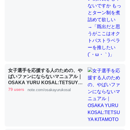
これを元に考えるとカルシウムを大量に使う脊椎動物と貝
類は苦労してるんだな…。腹足類だと殻を無くしてナメク
ジになったり努力してるし。
─ニュース :: 【研究発表】昆虫学の大問題＝「昆虫はなぜ海にいな
いのか」に関する新仮説
女子選手を応援する人のための、や
ばいファンにならないマニュアル｜
OSAKA YURU KOSAL:TETSUYA
ウチもEchoを実家に置いて４年。でたまに覗いてる。ぼ
KITAMOTO
79 users
note.com/osakayurukosal
ちぼちRingも置こうかと画策中。あと、Googleマップで
位置情報を共有してる。電池残量や充電中かが分かるので
これ見て生きてるなって分かる。
─たまにLINEするくらいだった遠方の父67歳と僕。ITツール導入で
コミュニケーションが劇的に変化した｜tayorini by LIFULL介護