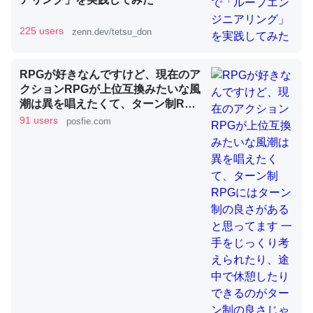
225 users
zenn.dev/tetsu_don
昆虫ってカルシウム少ないのか。知らんかった。調べたら
コオロギのカルシウム分はエビの600分の1程度。
RPGが好きなんですけど、現在のア
─ニュース :: 【研究発表】昆虫学の大問題＝「昆虫はなぜ海にいな
クションRPGが上位互換みたいな風
いのか」に関する新仮説
潮は異を唱えたくて、ターン制RPG
にはターン制の良さがあると思って
91 users
posfie.com
ます 一手をじっくり考えられたり、
途中で休憩したりできるのがターン
制の良さじゃないですか もっとター
ン制を煮詰めて欲しい→「既出だと
論文では「淡水はカルシウムも酸素も不足してて両方に不
思うがここはオクトパストラベラー
利だから両方が拮抗してるのでは」とあって面白い。海に
を推したい(´・ω・｀)」
いる鋏角類（カブトガニ・ウミグモ）はカルシウムを使わ
ずキチンを強化してる筈だが、酵素が違うのか？
─ニュース :: 【研究発表】昆虫学の大問題＝「昆虫はなぜ海にいな
いのか」に関する新仮説