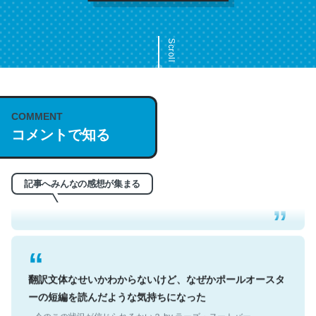
Scroll
COMMENT
これは名文。彼はとてもクレバーなんだろうなと凄く思
コメントで知る
う。英語少しでも読める人は原文もお勧め。自分はこの流
れ好き。Let’s Fucking Go. Then Covid hit. Shit.
─今のこの状況が信じられるかい？ by ラーズ・ヌートバー
記事へみんなの感想が集まる
翻訳文体なせいかわからないけど、なぜかポールオースタ
ーの短編を読んだような気持ちになった
─今のこの状況が信じられるかい？ by ラーズ・ヌートバー