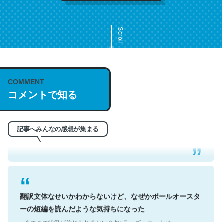
Scroll
COMMENT
これは名文。彼はとてもクレバーなんだろうなと凄く思
コメントで知る
う。英語少しでも読める人は原文もお勧め。自分はこの流
れ好き。Let’s Fucking Go. Then Covid hit. Shit.
─今のこの状況が信じられるかい？ by ラーズ・ヌートバー
記事へみんなの感想が集まる
翻訳文体なせいかわからないけど、なぜかポールオースタ
ーの短編を読んだような気持ちになった
─今のこの状況が信じられるかい？ by ラーズ・ヌートバー