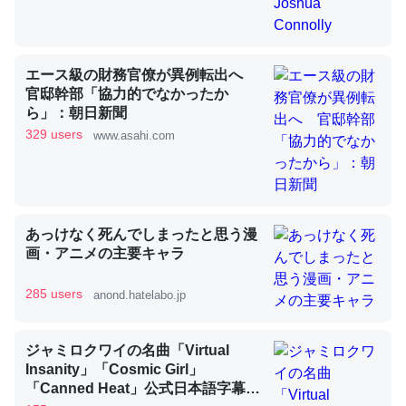
昆虫ってカルシウム少ないのか。知らんかった。調べたら
エース級の財務官僚が異例転出へ
コオロギのカルシウム分はエビの600分の1程度。
官邸幹部「協力的でなかったか
ら」：朝日新聞
─ニュース :: 【研究発表】昆虫学の大問題＝「昆虫はなぜ海にいな
いのか」に関する新仮説
329 users
www.asahi.com
あっけなく死んでしまったと思う漫
論文では「淡水はカルシウムも酸素も不足してて両方に不
画・アニメの主要キャラ
利だから両方が拮抗してるのでは」とあって面白い。海に
いる鋏角類（カブトガニ・ウミグモ）はカルシウムを使わ
285 users
anond.hatelabo.jp
ずキチンを強化してる筈だが、酵素が違うのか？
─ニュース :: 【研究発表】昆虫学の大問題＝「昆虫はなぜ海にいな
ジャミロクワイの名曲「Virtual
いのか」に関する新仮説
Insanity」「Cosmic Girl」
「Canned Heat」公式日本語字幕付