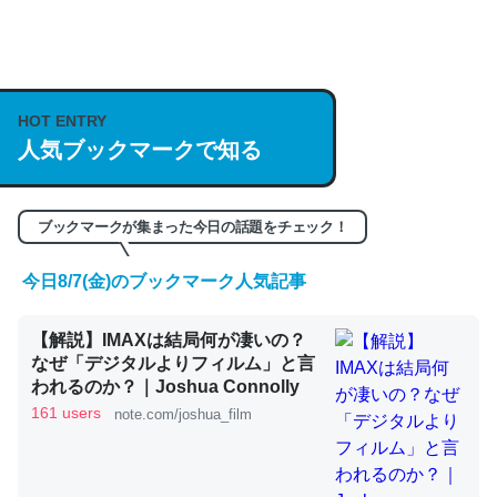
何気にChatGPTの仕組み、特に「トークン」について解
説してる記事が少ないので貴重な良記事。/続編来た
https://isobe324649.hatenablog.com/entry/2023/03/27
HOT ENTRY
人気ブックマークで知る
/064121
─GPTの仕組みと限界についての考察（１） - conceptualization
ブックマークが集まった今日の話題をチェック！
今日8/7(金)のブックマーク人気記事
これは良記事。32768トークンだと英語小説100ページ分
【解説】IMAXは結局何が凄いの？
くらい。小説でいう「ずっと前の伏線」は回収されないけ
なぜ「デジタルよりフィルム」と言
ど、短期記憶というには多い分量。進化すればするほど分
われるのか？｜Joshua Connolly
かりやすく強くなりそう
161 users
note.com/joshua_film
─GPTの仕組みと限界についての考察（１） - conceptualization