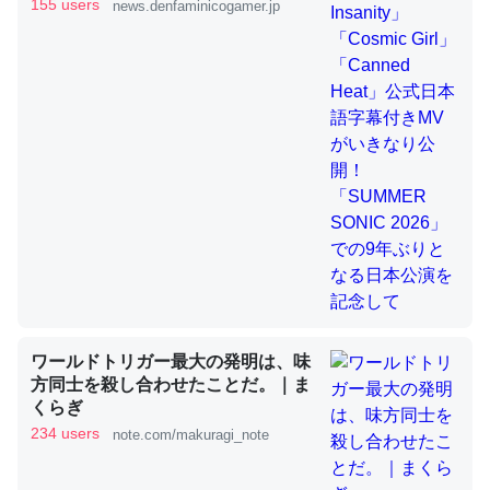
きMVがいきなり公開！「SUMMER
155 users
news.denfaminicogamer.jp
SONIC 2026」での9年ぶりとなる日
本公演を記念して
これを元に考えるとカルシウムを大量に使う脊椎動物と貝
類は苦労してるんだな…。腹足類だと殻を無くしてナメク
ジになったり努力してるし。
─ニュース :: 【研究発表】昆虫学の大問題＝「昆虫はなぜ海にいな
いのか」に関する新仮説
ウチもEchoを実家に置いて４年。でたまに覗いてる。ぼ
ちぼちRingも置こうかと画策中。あと、Googleマップで
ワールドトリガー最大の発明は、味
位置情報を共有してる。電池残量や充電中かが分かるので
方同士を殺し合わせたことだ。｜ま
これ見て生きてるなって分かる。
くらぎ
─たまにLINEするくらいだった遠方の父67歳と僕。ITツール導入で
234 users
note.com/makuragi_note
コミュニケーションが劇的に変化した｜tayorini by LIFULL介護