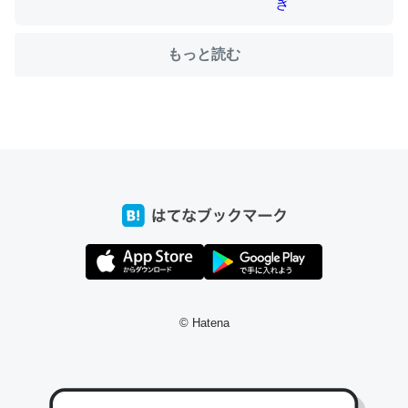
もっと読む
ちょうど同じ理由でEcho Show 8を設定中でした。Prime
とかSpotifyを支払う孝行もできる。一生で親と会える残
り時間を日数にすると1週間とかの人が多いそうだけど、
それを実質100倍以上に伸ばす効果があるはず……
─たまにLINEするくらいだった遠方の父67歳と僕。ITツール導入で
コミュニケーションが劇的に変化した｜tayorini by LIFULL介護
私も3年前ぐらいに祖母の家に設置した。ポケットWifiみ
© Hatena
たいなのでネット環境作ったけどAlexaしか使わないので
回線代ほとんどかからないですよ。参考：
https://toyoshi.hatenablog.com/entry/2019/05/15/1805
34