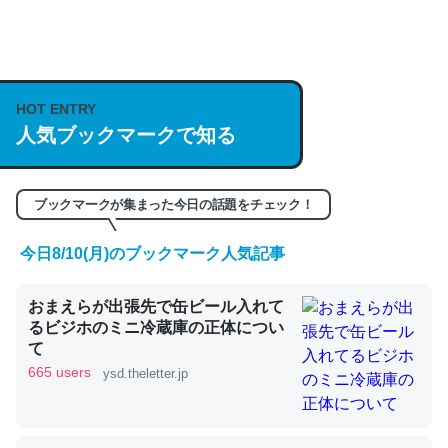
何気にChatGPTの仕組み、特に「トークン」について解
説してる記事が少ないので貴重な良記事。/続編来た
HOT ENTRY
https://isobe324649.hatenablog.com/entry/2023/03/27
人気ブックマークで知る
/064121
─GPTの仕組みと限界についての考察（１） - conceptualization
ブックマークが集まった今日の話題をチェック！
今日8/10(月)のブックマーク人気記事
これは良記事。32768トークンだと英語小説100ページ分
おまえらが出張先で缶ビール入れて
くらい。小説でいう「ずっと前の伏線」は回収されないけ
るビジホのミニ冷蔵庫の正体につい
ど、短期記憶というには多い分量。進化すればするほど分
て
かりやすく強くなりそう
665 users
ysd.theletter.jp
─GPTの仕組みと限界についての考察（１） - conceptualization