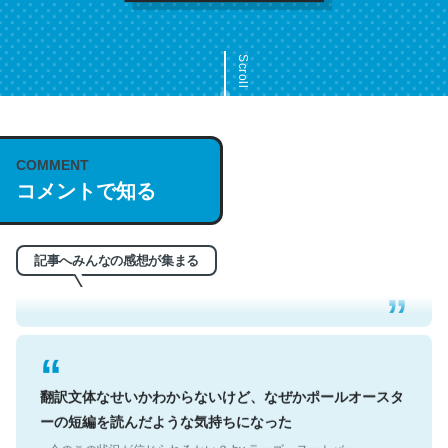
Scroll
COMMENT
これは名文。彼はとてもクレバーなんだろうなと凄く思
コメントで知る
う。英語少しでも読める人は原文もお勧め。自分はこの流
れ好き。Let’s Fucking Go. Then Covid hit. Shit.
─今のこの状況が信じられるかい？ by ラーズ・ヌートバー
記事へみんなの感想が集まる
翻訳文体なせいかわからないけど、なぜかポールオースタ
ーの短編を読んだような気持ちになった
─今のこの状況が信じられるかい？ by ラーズ・ヌートバー