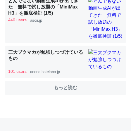
とんでもない動画生成AIが出てき
た 無料で試し放題の「MiniMax
H3」を徹底検証 (1/5)
これを元に考えるとカルシウムを大量に使う脊椎動物と貝
440 users
ascii.jp
類は苦労してるんだな…。腹足類だと殻を無くしてナメク
ジになったり努力してるし。
─ニュース :: 【研究発表】昆虫学の大問題＝「昆虫はなぜ海にいな
いのか」に関する新仮説
三大ブクマカが勉強しつづけている
もの
101 users
anond.hatelabo.jp
ウチもEchoを実家に置いて４年。でたまに覗いてる。ぼ
もっと読む
ちぼちRingも置こうかと画策中。あと、Googleマップで
位置情報を共有してる。電池残量や充電中かが分かるので
これ見て生きてるなって分かる。
─たまにLINEするくらいだった遠方の父67歳と僕。ITツール導入で
コミュニケーションが劇的に変化した｜tayorini by LIFULL介護