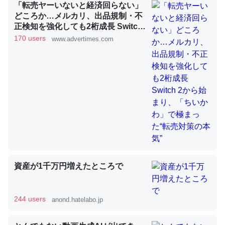
「転売ヤーいないと経済回らない」
どころか…メルカリ、出品規制・不
正検知を強化しても2桁成長 Switch
2から始まり、「ちいかわ」で極ま
昆虫ってカルシウム少ないのか。知らんかった。調べたら
170 users
www.advertimes.com
った“転売対策の本気”
コオロギのカルシウム分はエビの600分の1程度。
─ニュース :: 【研究発表】昆虫学の大問題＝「昆虫はなぜ海にいな
いのか」に関する新仮説
論文では「淡水はカルシウムも酸素も不足してて両方に不
利だから両方が拮抗してるのでは」とあって面白い。海に
いる鋏角類（カブトガニ・ウミグモ）はカルシウムを使わ
資産が1千万円増えたところで
ずキチンを強化してる筈だが、酵素が違うのか？
─ニュース :: 【研究発表】昆虫学の大問題＝「昆虫はなぜ海にいな
いのか」に関する新仮説
244 users
anond.hatelabo.jp