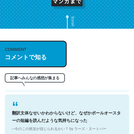
Scroll
これは名文。彼はとてもクレバーなんだろうなと凄く思
COMMENT
う。英語少しでも読める人は原文もお勧め。自分はこの流
コメントで知る
れ好き。Let’s Fucking Go. Then Covid hit. Shit.
─今のこの状況が信じられるかい？ by ラーズ・ヌートバー
記事へみんなの感想が集まる
翻訳文体なせいかわからないけど、なぜかポールオースタ
ーの短編を読んだような気持ちになった
─今のこの状況が信じられるかい？ by ラーズ・ヌートバー