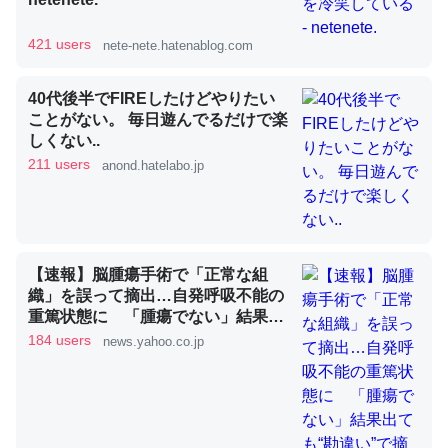
421 users
nete-nete.hatenablog.com
昆虫ってカルシウム少ないのか。知らんかった。調べたら
コオロギのカルシウム分はエビの600分の1程度。
40代後半でFIREしたけどやりたい
─ニュース :: 【研究発表】昆虫学の大問題＝「昆虫はなぜ海にいな
ことがない。 毎日遊んでるだけで楽
いのか」に関する新仮説
しくない..
211 users
anond.hatelabo.jp
論文では「淡水はカルシウムも酸素も不足してて両方に不
【速報】脳腫瘍手術で「正常な組
利だから両方が拮抗してるのでは」とあって面白い。海に
織」を誤って摘出…自発呼吸不能の
いる鋏角類（カブトガニ・ウミグモ）はカルシウムを使わ
重篤状態に 「腫瘍でない」結果出
ずキチンを強化してる筈だが、酵素が違うのか？
ても“勘違い”で摘出継続 通常の生
184 users
news.yahoo.co.jp
─ニュース :: 【研究発表】昆虫学の大問題＝「昆虫はなぜ海にいな
活送っていた患者が手足も動かず
いのか」に関する新仮説
京大病院（MBSニュース） -
Yahoo!ニュース