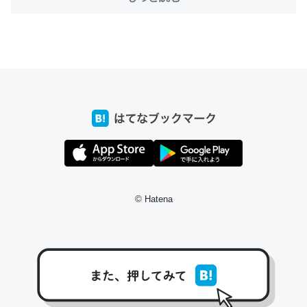
ちょうど同じ理由でEcho Show 8を設定中でした。Prime
とかSpotifyを支払う孝行もできる。一生で親と会える残
り時間を日数にすると1週間とかの人が多いそうだけど、
それを実質100倍以上に伸ばす効果があるはず……
─たまにLINEするくらいだった遠方の父67歳と僕。ITツール導入で
コミュニケーションが劇的に変化した｜tayorini by LIFULL介護
© Hatena
私も3年前ぐらいに祖母の家に設置した。ポケットWifiみ
たいなのでネット環境作ったけどAlexaしか使わないので
回線代ほとんどかからないですよ。参考：
https://toyoshi.hatenablog.com/entry/2019/05/15/1805
34
─たまにLINEするくらいだった遠方の父67歳と僕。ITツール導入で