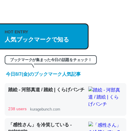
何気にChatGPTの仕組み、特に「トークン」について解
説してる記事が少ないので貴重な良記事。/続編来た
https://isobe324649.hatenablog.com/entry/2023/03/27
HOT ENTRY
/064121
人気ブックマークで知る
─GPTの仕組みと限界についての考察（１） - conceptualization
ブックマークが集まった今日の話題をチェック！
今日8/7(金)のブックマーク人気記事
これは良記事。32768トークンだと英語小説100ページ分
くらい。小説でいう「ずっと前の伏線」は回収されないけ
踏絵 - 河部真道 / 踏絵 | くらげバンチ
ど、短期記憶というには多い分量。進化すればするほど分
かりやすく強くなりそう
238 users
kuragebunch.com
─GPTの仕組みと限界についての考察（１） - conceptualization
「感性さん」を冷笑している -
netenete.