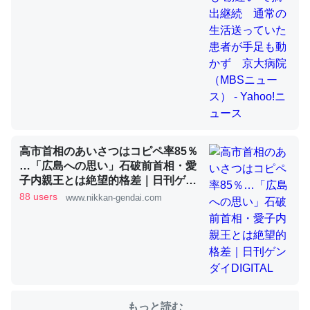
これを元に考えるとカルシウムを大量に使う脊椎動物と貝
類は苦労してるんだな…。腹足類だと殻を無くしてナメク
ジになったり努力してるし。
─ニュース :: 【研究発表】昆虫学の大問題＝「昆虫はなぜ海にいな
いのか」に関する新仮説
高市首相のあいさつはコピペ率85％
…「広島への思い」石破前首相・愛
子内親王とは絶望的格差｜日刊ゲン
ウチもEchoを実家に置いて４年。でたまに覗いてる。ぼ
ダイDIGITAL
88 users
www.nikkan-gendai.com
ちぼちRingも置こうかと画策中。あと、Googleマップで
位置情報を共有してる。電池残量や充電中かが分かるので
これ見て生きてるなって分かる。
─たまにLINEするくらいだった遠方の父67歳と僕。ITツール導入で
コミュニケーションが劇的に変化した｜tayorini by LIFULL介護
もっと読む