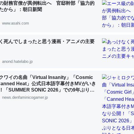
の財務官僚が異例転出へ 官邸幹部「協力的
 :: 【研究発表】昆虫学の大問題＝「昆虫はなぜ海にいないのか」に関する新仮説
たから」：朝日新聞
www.asahi.com
く死んでしまったと思う漫画・アニメの主要
「淡水はカルシウムも酸素も不足してて両方に不利だから両方が拮抗し
って面白い。海にいる鋏角類（カブトガニ・ウミグモ）はカルシウムを
化してる筈だが、酵素が違うのか？
anond.hatelabo.jp
 :: 【研究発表】昆虫学の大問題＝「昆虫はなぜ海にいないのか」に関する新仮説
イの名曲「Virtual Insanity」「Cosmic
「Canned Heat」公式日本語字幕付きMVがいき
「SUMMER SONIC 2026」での9年ぶりと
公演を記念して
news.denfaminicogamer.jp
に考えるとカルシウムを大量に使う脊椎動物と貝類は苦労してるんだな
を無くしてナメクジになったり努力してるし。
 :: 【研究発表】昆虫学の大問題＝「昆虫はなぜ海にいないのか」に関する新仮説