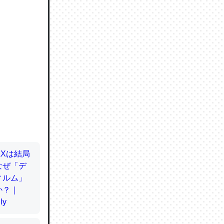
ので貴重
064121
ずっと前
ど分かり
分はエビ