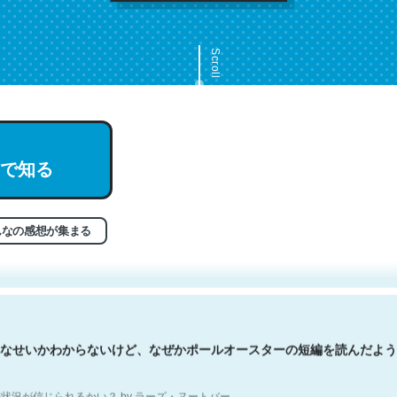
Scroll
で知る
文。彼はとてもクレバーなんだろうなと凄く思う。英語少しでも読める
分はこの流れ好き。Let’s Fucking Go. Then Covid hit. Shit.
状況が信じられるかい？ by ラーズ・ヌートバー
んなの感想が集まる
なせいかわからないけど、なぜかポールオースターの短編を読んだよう
状況が信じられるかい？ by ラーズ・ヌートバー