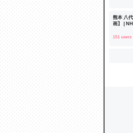
熊本 八
ウチもE
画】 | 
中。あと
151 users
れ見て生
─たまにL
た｜tayori
ちょうど同
きる。一
を実質1
─たまにL
た｜tayori