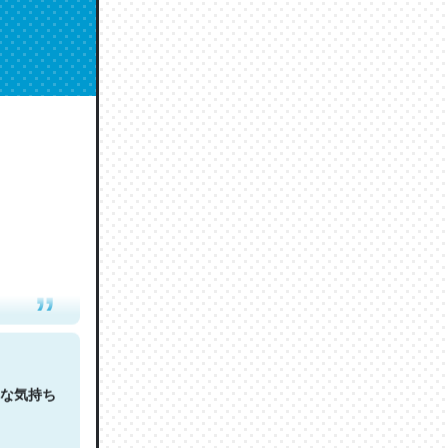
人は原文
な気持ち