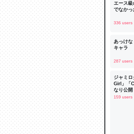
エース級
─ニュース
でなかっ
336 users
あっけな
論文では
キャラ
は」とあ
チンを強
287 users
─ニュース
ジャミロクワ
Girl」
なり公開！
なる日本
159 users
これを元
類だと殻
─ニュース