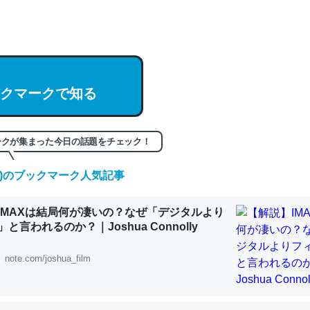
hatGPTの仕組み、特に「トークン」について解説してる記事が少ない
編来た https://isobe324649.hatenablog.com/entry/2023/03/27/
組みと限界についての考察（１） - conceptualization
クマークで知る
記事。32768トークンだと英語小説100ページ分くらい。小説でいう「
ークが集まった今日の話題をチェック！
は回収されないけど、短期記憶というには多い分量。進化すればするほ
くなりそう
(金)のブックマーク人気記事
組みと限界についての考察（１） - conceptualization
IMAXは結局何が凄いの？なぜ「デジタルより
と言われるのか？｜Joshua Connolly
note.com/joshua_film
カルシウム少ないのか。知らんかった。調べたらコオロギのカルシウム
分の1程度。