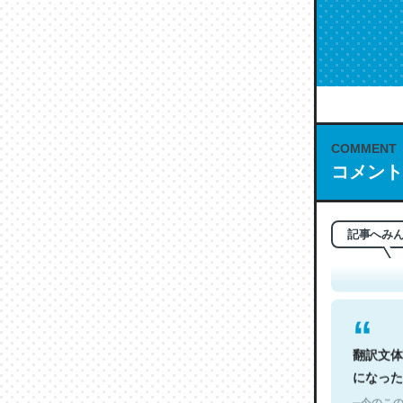
COMMENT
コメント
これは名
もお勧め。自
─今のこの
記事へみ
翻訳文体
になった
─今のこの