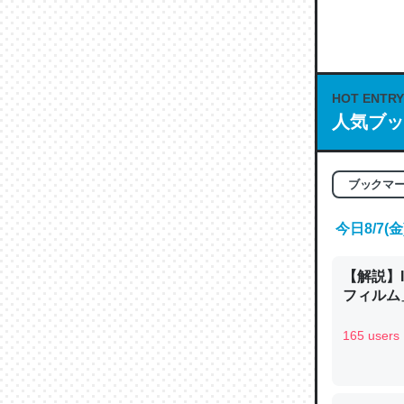
何気にC
な良記事。/続
─GPTの仕
HOT ENTRY
人気ブッ
これは良
ブックマ
の伏線」
やすく強
今日8/7
─GPTの仕
【解説】
フィルム」
165 users
昆虫って
の600