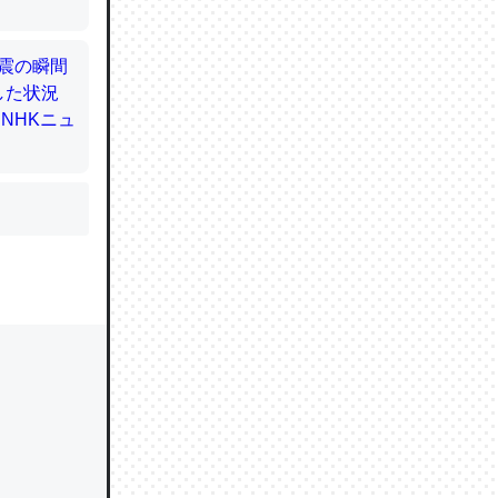
かと画策
るのでこ
的に変化し
う孝行もで
ど、それ
的に変化し