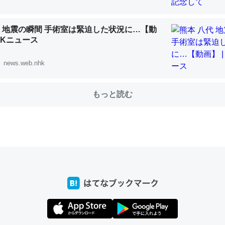
代 地震の瞬間 手術室は緊迫した状況に…【動
choを実家に置いて４年。でたまに覗いてる。ぼちぼちRingも置こう
NHKニュース
、Googleマップで位置情報を共有してる。電池残量や充電中かが分か
news.web.nhk
きてるなって分かる。
INEするくらいだった遠方の父67歳と僕。ITツール導入でコミュニケーションが劇
ni by LIFULL介護
もっと読む
じ理由でEcho Show 8を設定中でした。PrimeとかSpotifyを支払
生で親と会える残り時間を日数にすると1週間とかの人が多いそうだけ
00倍以上に伸ばす効果があるはず……
INEするくらいだった遠方の父67歳と僕。ITツール導入でコミュニケーションが劇
ni by LIFULL介護