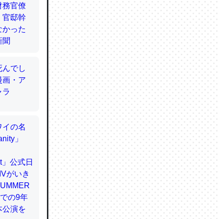
てるので
使わずキ
…。腹足