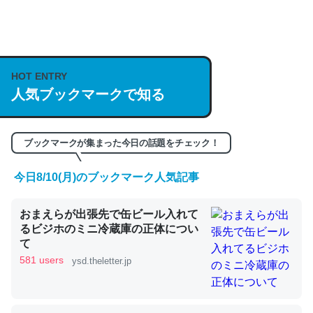
何気にChatGPTの仕組み、特に「トークン」について解
説してる記事が少ないので貴重な良記事。/続編来た
https://isobe324649.hatenablog.com/entry/2023/03/27
HOT ENTRY
/064121
人気ブックマークで知る
─GPTの仕組みと限界についての考察（１） - conceptualization
ブックマークが集まった今日の話題をチェック！
今日8/10(月)のブックマーク人気記事
これは良記事。32768トークンだと英語小説100ページ分
くらい。小説でいう「ずっと前の伏線」は回収されないけ
おまえらが出張先で缶ビール入れて
ど、短期記憶というには多い分量。進化すればするほど分
るビジホのミニ冷蔵庫の正体につい
かりやすく強くなりそう
て
581 users
ysd.theletter.jp
─GPTの仕組みと限界についての考察（１） - conceptualization