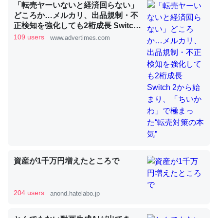
「転売ヤーいないと経済回らない」
どころか…メルカリ、出品規制・不
正検知を強化しても2桁成長 Switch
昆虫ってカルシウム少ないのか。知らんかった。調べたら
2から始まり、「ちいかわ」で極ま
109 users
www.advertimes.com
コオロギのカルシウム分はエビの600分の1程度。
った“転売対策の本気”
─ニュース :: 【研究発表】昆虫学の大問題＝「昆虫はなぜ海にいな
いのか」に関する新仮説
論文では「淡水はカルシウムも酸素も不足してて両方に不
利だから両方が拮抗してるのでは」とあって面白い。海に
いる鋏角類（カブトガニ・ウミグモ）はカルシウムを使わ
ずキチンを強化してる筈だが、酵素が違うのか？
資産が1千万円増えたところで
─ニュース :: 【研究発表】昆虫学の大問題＝「昆虫はなぜ海にいな
いのか」に関する新仮説
204 users
anond.hatelabo.jp