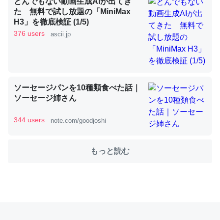
とんでもない動画生成AIが出てき
た 無料で試し放題の「MiniMax
H3」を徹底検証 (1/5)
これを元に考えるとカルシウムを大量に使う脊椎動物と貝
376 users
ascii.jp
類は苦労してるんだな…。腹足類だと殻を無くしてナメク
ジになったり努力してるし。
─ニュース :: 【研究発表】昆虫学の大問題＝「昆虫はなぜ海にいな
いのか」に関する新仮説
ソーセージパンを10種類食べた話｜
ソーセージ姉さん
344 users
note.com/goodjoshi
ウチもEchoを実家に置いて４年。でたまに覗いてる。ぼ
ちぼちRingも置こうかと画策中。あと、Googleマップで
もっと読む
位置情報を共有してる。電池残量や充電中かが分かるので
これ見て生きてるなって分かる。
─たまにLINEするくらいだった遠方の父67歳と僕。ITツール導入で
コミュニケーションが劇的に変化した｜tayorini by LIFULL介護