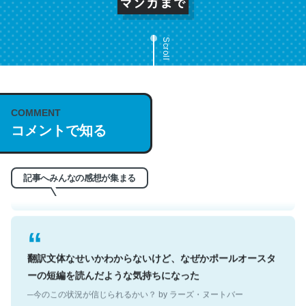
Scroll
これは名文。彼はとてもクレバーなんだろうなと凄く思
COMMENT
コメントで知る
う。英語少しでも読める人は原文もお勧め。自分はこの流
れ好き。Let’s Fucking Go. Then Covid hit. Shit.
─今のこの状況が信じられるかい？ by ラーズ・ヌートバー
記事へみんなの感想が集まる
翻訳文体なせいかわからないけど、なぜかポールオースタ
ーの短編を読んだような気持ちになった
─今のこの状況が信じられるかい？ by ラーズ・ヌートバー