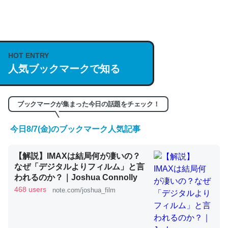
何気にChatGPTの仕組み、特に「トークン」について解
説してる記事が少ないので貴重な良記事。/続編来た
HOT ENTRY
https://isobe324649.hatenablog.com/entry/2023/03/27
人気ブックマークで知る
/064121
─GPTの仕組みと限界についての考察（１） - conceptualization
ブックマークが集まった今日の話題をチェック！
今日8/7(金)のブックマーク人気記事
これは良記事。32768トークンだと英語小説100ページ分
【解説】IMAXは結局何が凄いの？
くらい。小説でいう「ずっと前の伏線」は回収されないけ
なぜ「デジタルよりフィルム」と言
ど、短期記憶というには多い分量。進化すればするほど分
われるのか？｜Joshua Connolly
かりやすく強くなりそう
468 users
note.com/joshua_film
─GPTの仕組みと限界についての考察（１） - conceptualization