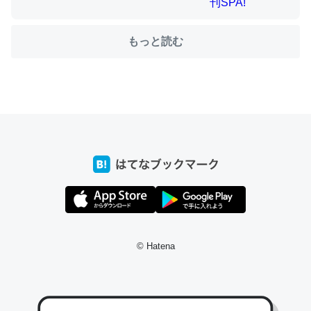
もっと読む
ちょうど同じ理由でEcho Show 8を設定中でした。Prime
とかSpotifyを支払う孝行もできる。一生で親と会える残
り時間を日数にすると1週間とかの人が多いそうだけど、
それを実質100倍以上に伸ばす効果があるはず……
─たまにLINEするくらいだった遠方の父67歳と僕。ITツール導入で
コミュニケーションが劇的に変化した｜tayorini by LIFULL介護
私も3年前ぐらいに祖母の家に設置した。ポケットWifiみ
© Hatena
たいなのでネット環境作ったけどAlexaしか使わないので
回線代ほとんどかからないですよ。参考：
https://toyoshi.hatenablog.com/entry/2019/05/15/1805
34