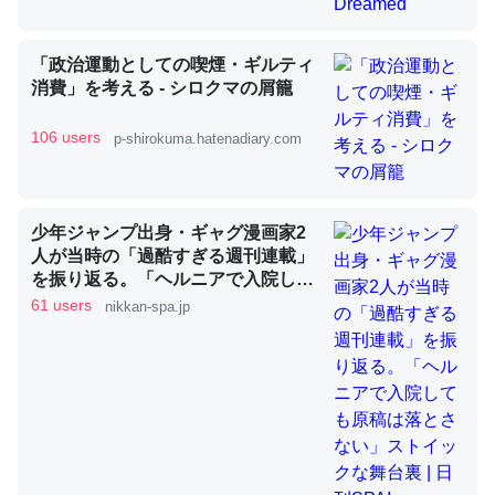
「政治運動としての喫煙・ギルティ
これを元に考えるとカルシウムを大量に使う脊椎動物と貝
消費」を考える - シロクマの屑籠
類は苦労してるんだな…。腹足類だと殻を無くしてナメク
ジになったり努力してるし。
106 users
p-shirokuma.hatenadiary.com
─ニュース :: 【研究発表】昆虫学の大問題＝「昆虫はなぜ海にいな
いのか」に関する新仮説
少年ジャンプ出身・ギャグ漫画家2
人が当時の「過酷すぎる週刊連載」
を振り返る。「ヘルニアで入院して
も原稿は落とさない」ストイックな
61 users
nikkan-spa.jp
ウチもEchoを実家に置いて４年。でたまに覗いてる。ぼ
舞台裏 | 日刊SPA!
ちぼちRingも置こうかと画策中。あと、Googleマップで
位置情報を共有してる。電池残量や充電中かが分かるので
これ見て生きてるなって分かる。
─たまにLINEするくらいだった遠方の父67歳と僕。ITツール導入で
コミュニケーションが劇的に変化した｜tayorini by LIFULL介護