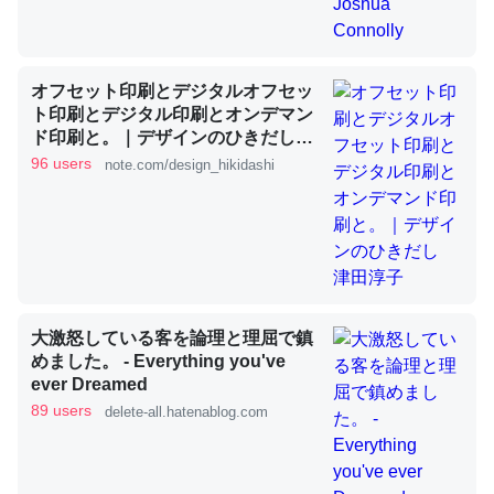
昆虫ってカルシウム少ないのか。知らんかった。調べたら
オフセット印刷とデジタルオフセッ
コオロギのカルシウム分はエビの600分の1程度。
ト印刷とデジタル印刷とオンデマン
ド印刷と。｜デザインのひきだし
─ニュース :: 【研究発表】昆虫学の大問題＝「昆虫はなぜ海にいな
いのか」に関する新仮説
津田淳子
96 users
note.com/design_hikidashi
論文では「淡水はカルシウムも酸素も不足してて両方に不
利だから両方が拮抗してるのでは」とあって面白い。海に
大激怒している客を論理と理屈で鎮
いる鋏角類（カブトガニ・ウミグモ）はカルシウムを使わ
めました。 - Everything you've
ずキチンを強化してる筈だが、酵素が違うのか？
ever Dreamed
89 users
delete-all.hatenablog.com
─ニュース :: 【研究発表】昆虫学の大問題＝「昆虫はなぜ海にいな
いのか」に関する新仮説