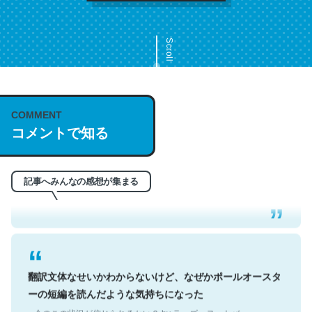
Scroll
COMMENT
これは名文。彼はとてもクレバーなんだろうなと凄く思
コメントで知る
う。英語少しでも読める人は原文もお勧め。自分はこの流
れ好き。Let’s Fucking Go. Then Covid hit. Shit.
─今のこの状況が信じられるかい？ by ラーズ・ヌートバー
記事へみんなの感想が集まる
翻訳文体なせいかわからないけど、なぜかポールオースタ
ーの短編を読んだような気持ちになった
─今のこの状況が信じられるかい？ by ラーズ・ヌートバー