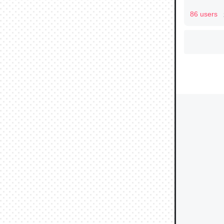
86 users
ウチもE
中。あと
れ見て生
─たまにL
た｜tayori
ちょうど同
きる。一
を実質1
─たまにL
た｜tayori