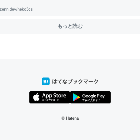
zenn.dev/neko3cs
choを実家に置いて４年。でたまに覗いてる。ぼちぼちRingも置こう
もっと読む
、Googleマップで位置情報を共有してる。電池残量や充電中かが分か
きてるなって分かる。
INEするくらいだった遠方の父67歳と僕。ITツール導入でコミュニケーションが劇
ni by LIFULL介護
じ理由でEcho Show 8を設定中でした。PrimeとかSpotifyを支払
生で親と会える残り時間を日数にすると1週間とかの人が多いそうだけ
00倍以上に伸ばす効果があるはず……
© Hatena
INEするくらいだった遠方の父67歳と僕。ITツール導入でコミュニケーションが劇
ni by LIFULL介護