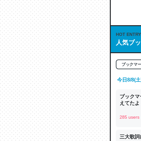
何気にC
な良記事。/続
─GPTの仕
HOT ENTRY
人気ブッ
これは良
ブックマ
の伏線」
今日8/8
やすく強
─GPTの仕
ブックマー
えてたよ 収
285 users
昆虫って
三大歌詞
の600