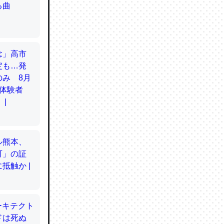
てるので
使わずキ
…。腹足