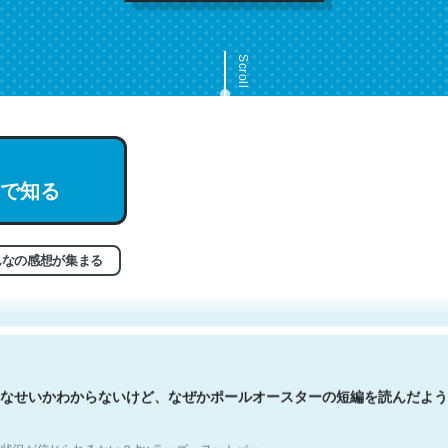
Scroll
で知る
文。彼はとてもクレバーなんだろうなと凄く思う。英語少しでも読める
分はこの流れ好き。Let’s Fucking Go. Then Covid hit. Shit.
状況が信じられるかい？ by ラーズ・ヌートバー
んなの感想が集まる
なせいかわからないけど、なぜかポールオースターの短編を読んだよう
状況が信じられるかい？ by ラーズ・ヌートバー