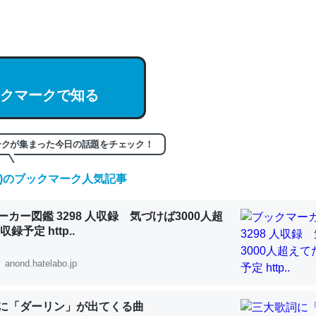
hatGPTの仕組み、特に「トークン」について解説してる記事が少ない
編来た https://isobe324649.hatenablog.com/entry/2023/03/27/
組みと限界についての考察（１） - conceptualization
クマークで知る
記事。32768トークンだと英語小説100ページ分くらい。小説でいう「
ークが集まった今日の話題をチェック！
は回収されないけど、短期記憶というには多い分量。進化すればするほ
(土)のブックマーク人気記事
くなりそう
組みと限界についての考察（１） - conceptualization
カー図鑑 3298 人収録 気づけば3000人超
録予定 http..
anond.hatelabo.jp
カルシウム少ないのか。知らんかった。調べたらコオロギのカルシウム
に「ダーリン」が出てくる曲
分の1程度。