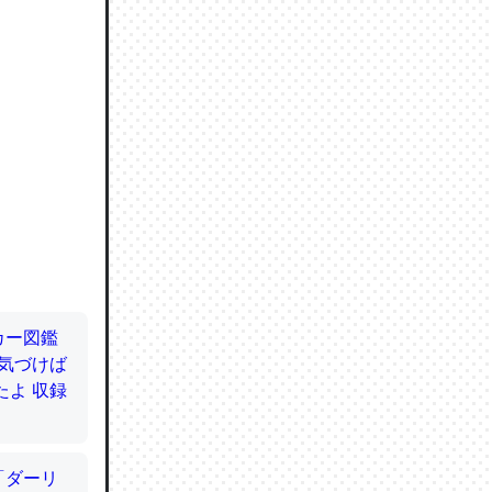
ので貴重
064121
ずっと前
ど分かり
分はエビ