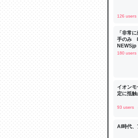
─ニュース
126 users
「非常に
手のみ 
論文では
NEWSjp
は」とあ
180 users
チンを強
─ニュース
イオンモ
定に抵触か
93 users
これを元
類だと殻
─ニュース
AI時代