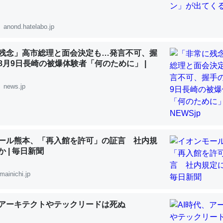
 :: 【研究発表】昆虫学の大問題＝「昆虫はなぜ海にいないのか」に関する新仮説
anond.hatelabo.jp
残念」高市総理と面会決定も…発言不可、握
8月9日長崎の被爆体験者「何のために」 |
「淡水はカルシウムも酸素も不足してて両方に不利だから両方が拮抗し
って面白い。海にいる鋏角類（カブトガニ・ウミグモ）はカルシウムを
news.jp
化してる筈だが、酵素が違うのか？
 :: 【研究発表】昆虫学の大問題＝「昆虫はなぜ海にいないのか」に関する新仮説
ール熊本、「再入館を許可」の証言 社内規
 | 毎日新聞
に考えるとカルシウムを大量に使う脊椎動物と貝類は苦労してるんだな
mainichi.jp
を無くしてナメクジになったり努力してるし。
 :: 【研究発表】昆虫学の大問題＝「昆虫はなぜ海にいないのか」に関する新仮説
、アーキテクトやテックリードは死ぬ