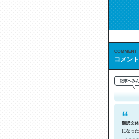
COMMENT
コメント
これは名
もお勧め。自
─今のこの
記事へみ
翻訳文体
になった
─今のこの