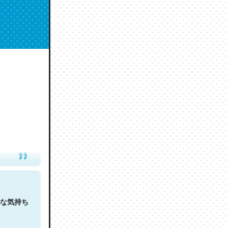
人は原文
な気持ち