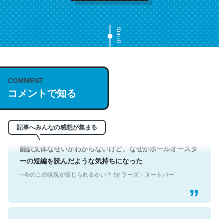
Scroll
これは名文。彼はとてもクレバーなんだろうなと凄く思
う。英語少しでも読める人は原文もお勧め。自分はこの流
れ好き。Let’s Fucking Go. Then Covid hit. Shit.
COMMENT
─今のこの状況が信じられるかい？ by ラーズ・ヌートバー
コメントで知る
記事へみんなの感想が集まる
翻訳文体なせいかわからないけど、なぜかポールオースタ
ーの短編を読んだような気持ちになった
─今のこの状況が信じられるかい？ by ラーズ・ヌートバー