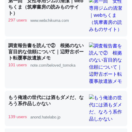
第一回 女性専用ジムの清潔｜web
ちくま（筑摩書房の読みものサイ
ジになったり努力してるし。
ト）
─ニュース :: 【研究発表】昆虫学の大問題＝「昆虫はなぜ海にいな
297 users
いのか」に関する新仮説
www.webchikuma.com
調査報告書を読んで② 根拠のない
盲目的な信頼について｜辺野古ボー
ウチもEchoを実家に置いて４年。でたまに覗いてる。ぼ
ト転覆事故遺族メモ
101 users
ちぼちRingも置こうかと画策中。あと、Googleマップで
note.com/beloved_tomoka
位置情報を共有してる。電池残量や充電中かが分かるので
これ見て生きてるなって分かる。
─たまにLINEするくらいだった遠方の父67歳と僕。ITツール導入で
コミュニケーションが劇的に変化した｜tayorini by LIFULL介護
もう俺達の世代には酒もダメだ、な
ろう系作品しかない
139 users
anond.hatelabo.jp
ちょうど同じ理由でEcho Show 8を設定中でした。Prime