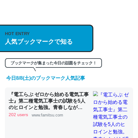
https://isobe324649.hatenablog.com/entry/2023/03/27
/064121
─GPTの仕組みと限界についての考察（１） - conceptualization
HOT ENTRY
人気ブックマークで知る
これは良記事。32768トークンだと英語小説100ページ分
ブックマークが集まった今日の話題をチェック！
くらい。小説でいう「ずっと前の伏線」は回収されないけ
ど、短期記憶というには多い分量。進化すればするほど分
今日8/8(土)のブックマーク人気記事
かりやすく強くなりそう
─GPTの仕組みと限界についての考察（１） - conceptualization
『電工らぶ ゼロから始める電気工事
士』第二種電気工事士の試験を5人
のヒロインと勉強。青春しなが
ら“過去問1000問”や“本番形式CBT
202 users
www.famitsu.com
模擬試験”で本格的に学べるノベル
ゲーム | ゲーム・エンタメ最新情報
昆虫ってカルシウム少ないのか。知らんかった。調べたら
のファミ通.com