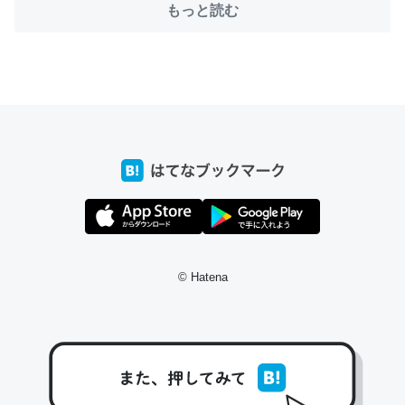
もっと読む
とかSpotifyを支払う孝行もできる。一生で親と会える残
り時間を日数にすると1週間とかの人が多いそうだけど、
それを実質100倍以上に伸ばす効果があるはず……
─たまにLINEするくらいだった遠方の父67歳と僕。ITツール導入で
コミュニケーションが劇的に変化した｜tayorini by LIFULL介護
私も3年前ぐらいに祖母の家に設置した。ポケットWifiみ
たいなのでネット環境作ったけどAlexaしか使わないので
回線代ほとんどかからないですよ。参考：
© Hatena
https://toyoshi.hatenablog.com/entry/2019/05/15/1805
34
─たまにLINEするくらいだった遠方の父67歳と僕。ITツール導入で
コミュニケーションが劇的に変化した｜tayorini by LIFULL介護