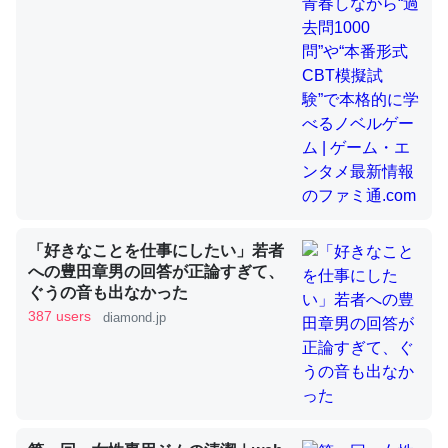
コオロギのカルシウム分はエビの600分の1程度。
─ニュース :: 【研究発表】昆虫学の大問題＝「昆虫はなぜ海にいな
いのか」に関する新仮説
論文では「淡水はカルシウムも酸素も不足してて両方に不
利だから両方が拮抗してるのでは」とあって面白い。海に
いる鋏角類（カブトガニ・ウミグモ）はカルシウムを使わ
「好きなことを仕事にしたい」若者
ずキチンを強化してる筈だが、酵素が違うのか？
への豊田章男の回答が正論すぎて、
─ニュース :: 【研究発表】昆虫学の大問題＝「昆虫はなぜ海にいな
ぐうの音も出なかった
いのか」に関する新仮説
387 users
diamond.jp
これを元に考えるとカルシウムを大量に使う脊椎動物と貝
類は苦労してるんだな…。腹足類だと殻を無くしてナメク