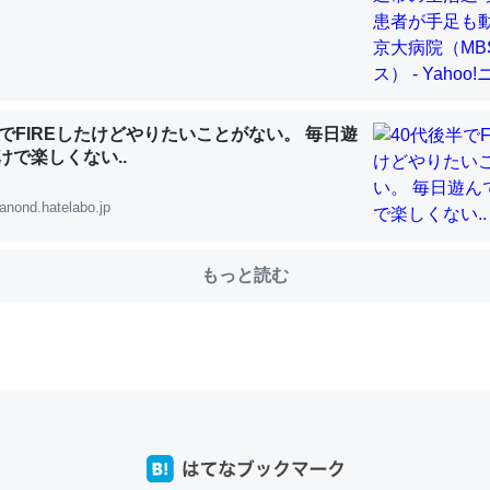
choを実家に置いて４年。でたまに覗いてる。ぼちぼちRingも置こう
、Googleマップで位置情報を共有してる。電池残量や充電中かが分か
半でFIREしたけどやりたいことがない。 毎日遊
きてるなって分かる。
けで楽しくない..
INEするくらいだった遠方の父67歳と僕。ITツール導入でコミュニケーションが劇
ni by LIFULL介護
anond.hatelabo.jp
もっと読む
じ理由でEcho Show 8を設定中でした。PrimeとかSpotifyを支払
生で親と会える残り時間を日数にすると1週間とかの人が多いそうだけ
00倍以上に伸ばす効果があるはず……
INEするくらいだった遠方の父67歳と僕。ITツール導入でコミュニケーションが劇
ni by LIFULL介護