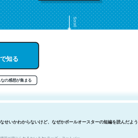
Scroll
で知る
文。彼はとてもクレバーなんだろうなと凄く思う。英語少しでも読める
分はこの流れ好き。Let’s Fucking Go. Then Covid hit. Shit.
状況が信じられるかい？ by ラーズ・ヌートバー
んなの感想が集まる
なせいかわからないけど、なぜかポールオースターの短編を読んだよう
状況が信じられるかい？ by ラーズ・ヌートバー