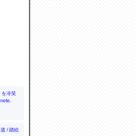
ので貴重
064121
ずっと前
ど分かり
分はエビ