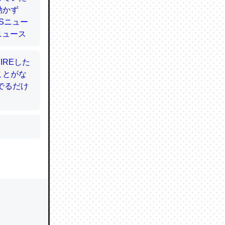
かと画策
るのでこ
的に変化し
う孝行もで
ど、それ
的に変化し