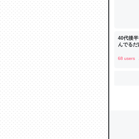
ウチもE
中。あと
40代後
れ見て生
んでるだ
─たまにL
た｜tayori
68 users
ちょうど同
きる。一
を実質1
─たまにL
た｜tayori