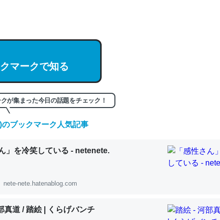
hatGPTの仕組み、特に「トークン」について解説してる記事が少ない
編来た https://isobe324649.hatenablog.com/entry/2023/03/27/
組みと限界についての考察（１） - conceptualization
クマークで知る
記事。32768トークンだと英語小説100ページ分くらい。小説でいう「
ークが集まった今日の話題をチェック！
は回収されないけど、短期記憶というには多い分量。進化すればするほ
くなりそう
(金)のブックマーク人気記事
組みと限界についての考察（１） - conceptualization
」を冷笑している - netenete.
nete-nete.hatenablog.com
カルシウム少ないのか。知らんかった。調べたらコオロギのカルシウム
河部真道 / 踏絵 | くらげバンチ
分の1程度。