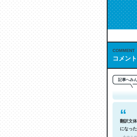
COMMENT
コメント
これは名
もお勧め。自
─今のこの
記事へみ
翻訳文体
になった
─今のこの