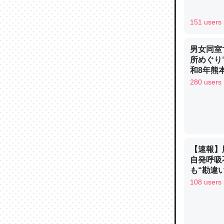
─ニュース
151 users
男女同室
所めぐり
論文では
和8年熊
280 users
は」とあ
チンを強
─ニュース
【速報】
自発呼吸
も“勘違
これを元
手足も動か
108 users
類だと殻
ュース
─ニュース