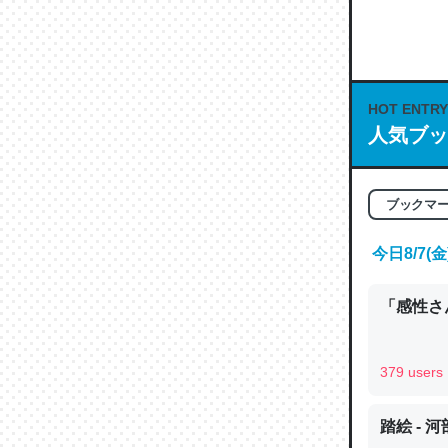
何気にC
な良記事。/続
─GPTの仕
HOT ENTRY
人気ブッ
これは良
ブックマ
の伏線」
やすく強
今日8/7
─GPTの仕
「感性さん
379 users
昆虫って
踏絵 - 
の600