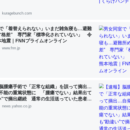
 :: 【研究発表】昆虫学の大問題＝「昆虫はなぜ海にいないのか」に関する新仮説
kuragebunch.com
で「着替えられない」いまだ雑魚寝も…避難
“格差” 専門家「標準化されていない」 令
「淡水はカルシウムも酸素も不足してて両方に不利だから両方が拮抗し
本地震｜FNNプライムオンライン
って面白い。海にいる鋏角類（カブトガニ・ウミグモ）はカルシウムを
www.fnn.jp
化してる筈だが、酵素が違うのか？
 :: 【研究発表】昆虫学の大問題＝「昆虫はなぜ海にいないのか」に関する新仮説
脳腫瘍手術で「正常な組織」を誤って摘出…
不能の重篤状態に 「腫瘍でない」結果出て
い”で摘出継続 通常の生活送っていた患者が
に考えるとカルシウムを大量に使う脊椎動物と貝類は苦労してるんだな
ず 京大病院（MBSニュース） - Yahoo!ニ
news.yahoo.co.jp
を無くしてナメクジになったり努力してるし。
 :: 【研究発表】昆虫学の大問題＝「昆虫はなぜ海にいないのか」に関する新仮説