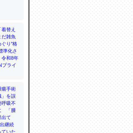
てるので
使わずキ
…。腹足