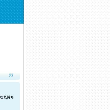
人は原文
な気持ち