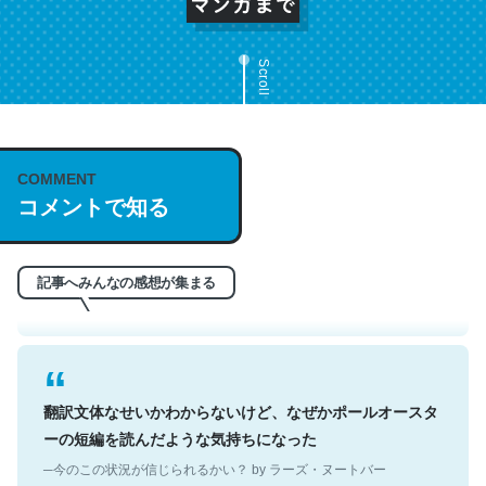
Scroll
これは名文。彼はとてもクレバーなんだろうなと凄く思
COMMENT
コメントで知る
う。英語少しでも読める人は原文もお勧め。自分はこの流
れ好き。Let’s Fucking Go. Then Covid hit. Shit.
─今のこの状況が信じられるかい？ by ラーズ・ヌートバー
記事へみんなの感想が集まる
翻訳文体なせいかわからないけど、なぜかポールオースタ
ーの短編を読んだような気持ちになった
─今のこの状況が信じられるかい？ by ラーズ・ヌートバー