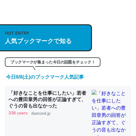
何気にChatGPTの仕組み、特に「トークン」について解
説してる記事が少ないので貴重な良記事。/続編来た
https://isobe324649.hatenablog.com/entry/2023/03/27
HOT ENTRY
/064121
人気ブックマークで知る
─GPTの仕組みと限界についての考察（１） - conceptualization
ブックマークが集まった今日の話題をチェック！
今日8/8(土)のブックマーク人気記事
これは良記事。32768トークンだと英語小説100ページ分
くらい。小説でいう「ずっと前の伏線」は回収されないけ
「好きなことを仕事にしたい」若者
ど、短期記憶というには多い分量。進化すればするほど分
への豊田章男の回答が正論すぎて、
ぐうの音も出なかった
かりやすく強くなりそう
338 users
diamond.jp
─GPTの仕組みと限界についての考察（１） - conceptualization