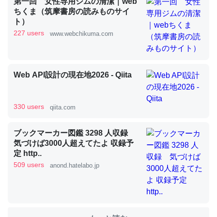
第一回 女性専用ジムの清潔｜web
ちくま（筑摩書房の読みものサイ
ト）
これを元に考えるとカルシウムを大量に使う脊椎動物と貝
227 users
www.webchikuma.com
類は苦労してるんだな…。腹足類だと殻を無くしてナメク
ジになったり努力してるし。
─ニュース :: 【研究発表】昆虫学の大問題＝「昆虫はなぜ海にいな
いのか」に関する新仮説
Web API設計の現在地2026 - Qiita
330 users
qiita.com
ウチもEchoを実家に置いて４年。でたまに覗いてる。ぼ
ブックマーカー図鑑 3298 人収録
気づけば3000人超えてたよ 収録予
ちぼちRingも置こうかと画策中。あと、Googleマップで
定 http..
位置情報を共有してる。電池残量や充電中かが分かるので
509 users
anond.hatelabo.jp
これ見て生きてるなって分かる。
─たまにLINEするくらいだった遠方の父67歳と僕。ITツール導入で
コミュニケーションが劇的に変化した｜tayorini by LIFULL介護