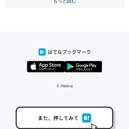
もっと読む
ちょうど同じ理由でEcho Show 8を設定中でした。Prime
とかSpotifyを支払う孝行もできる。一生で親と会える残
り時間を日数にすると1週間とかの人が多いそうだけど、
それを実質100倍以上に伸ばす効果があるはず……
─たまにLINEするくらいだった遠方の父67歳と僕。ITツール導入で
コミュニケーションが劇的に変化した｜tayorini by LIFULL介護
© Hatena
私も3年前ぐらいに祖母の家に設置した。ポケットWifiみ
たいなのでネット環境作ったけどAlexaしか使わないので
回線代ほとんどかからないですよ。参考：
https://toyoshi.hatenablog.com/entry/2019/05/15/1805
34
─たまにLINEするくらいだった遠方の父67歳と僕。ITツール導入で