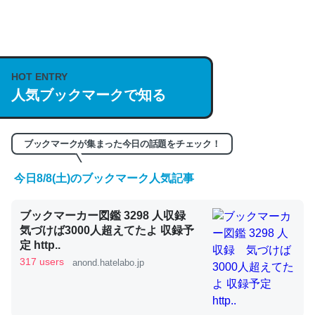
何気にChatGPTの仕組み、特に「トークン」について解
説してる記事が少ないので貴重な良記事。/続編来た
HOT ENTRY
https://isobe324649.hatenablog.com/entry/2023/03/27
人気ブックマークで知る
/064121
─GPTの仕組みと限界についての考察（１） - conceptualization
ブックマークが集まった今日の話題をチェック！
今日8/8(土)のブックマーク人気記事
これは良記事。32768トークンだと英語小説100ページ分
ブックマーカー図鑑 3298 人収録
くらい。小説でいう「ずっと前の伏線」は回収されないけ
気づけば3000人超えてたよ 収録予
ど、短期記憶というには多い分量。進化すればするほど分
定 http..
かりやすく強くなりそう
317 users
anond.hatelabo.jp
─GPTの仕組みと限界についての考察（１） - conceptualization