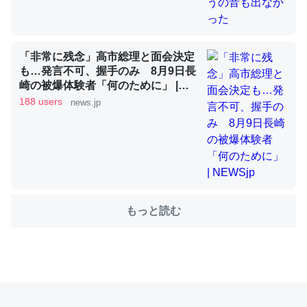
これを元に考えるとカルシウムを大量に使う脊椎動物と貝
「非常に残念」高市総理と面会決定
類は苦労してるんだな…。腹足類だと殻を無くしてナメク
も…発言不可、握手のみ 8月9日長
ジになったり努力してるし。
崎の被爆体験者「何のために」 |
NEWSjp
─ニュース :: 【研究発表】昆虫学の大問題＝「昆虫はなぜ海にいな
188 users
news.jp
いのか」に関する新仮説
ウチもEchoを実家に置いて４年。でたまに覗いてる。ぼ
もっと読む
ちぼちRingも置こうかと画策中。あと、Googleマップで
位置情報を共有してる。電池残量や充電中かが分かるので
これ見て生きてるなって分かる。
─たまにLINEするくらいだった遠方の父67歳と僕。ITツール導入で
コミュニケーションが劇的に変化した｜tayorini by LIFULL介護