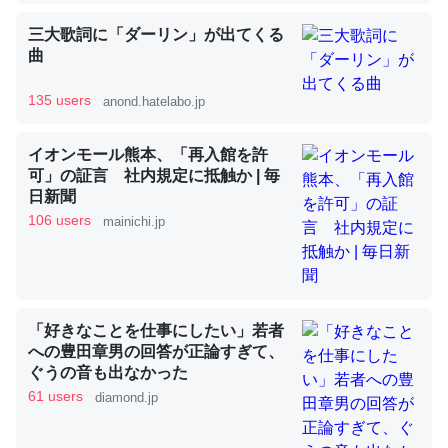
三大歌詞に「ダーリン」が出てくる
曲
昆虫ってカルシウム少ないのか。知らんかった。調べたら
コオロギのカルシウム分はエビの600分の1程度。
135 users
anond.hatelabo.jp
─ニュース :: 【研究発表】昆虫学の大問題＝「昆虫はなぜ海にいな
いのか」に関する新仮説
イオンモール熊本、「再入館を許
可」の証言 社内規定に抵触か | 毎
日新聞
106 users
mainichi.jp
論文では「淡水はカルシウムも酸素も不足してて両方に不
利だから両方が拮抗してるのでは」とあって面白い。海に
いる鋏角類（カブトガニ・ウミグモ）はカルシウムを使わ
「好きなことを仕事にしたい」若者
ずキチンを強化してる筈だが、酵素が違うのか？
への豊田章男の回答が正論すぎて、
ぐうの音も出なかった
─ニュース :: 【研究発表】昆虫学の大問題＝「昆虫はなぜ海にいな
いのか」に関する新仮説
61 users
diamond.jp