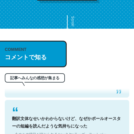
Scroll
COMMENT
これは名文。彼はとてもクレバーなんだろうなと凄く思
コメントで知る
う。英語少しでも読める人は原文もお勧め。自分はこの流
れ好き。Let’s Fucking Go. Then Covid hit. Shit.
─今のこの状況が信じられるかい？ by ラーズ・ヌートバー
記事へみんなの感想が集まる
翻訳文体なせいかわからないけど、なぜかポールオースタ
ーの短編を読んだような気持ちになった
─今のこの状況が信じられるかい？ by ラーズ・ヌートバー