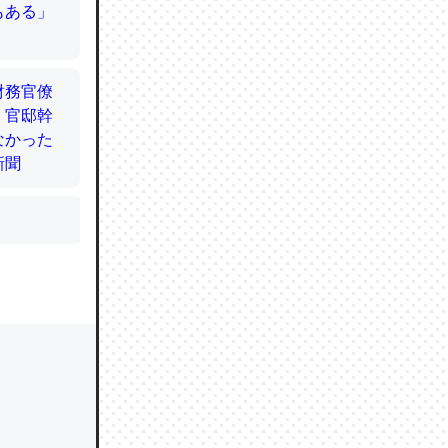
かと画策
るのでこ
的に変化し
う孝行もで
ど、それ
的に変化し