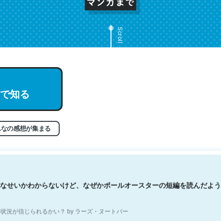
Scroll
文。彼はとてもクレバーなんだろうなと凄く思う。英語少しでも読める
で知る
分はこの流れ好き。Let’s Fucking Go. Then Covid hit. Shit.
状況が信じられるかい？ by ラーズ・ヌートバー
んなの感想が集まる
なせいかわからないけど、なぜかポールオースターの短編を読んだよう
状況が信じられるかい？ by ラーズ・ヌートバー