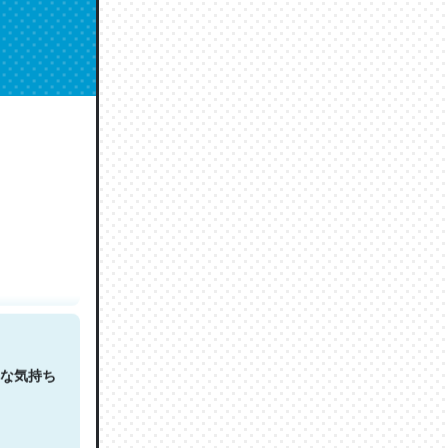
人は原文
な気持ち