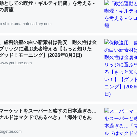
動としての喫煙・ギルティ消費」を考える -
の屑籠
p-shirokuma.hatenadiary.com
「淡水はカルシウムも酸素も不足してて両方に不利だから両方が拮抗し
、歯科治療の白い新素材は割安 耐久性は金
って面白い。海にいる鋏角類（カブトガニ・ウミグモ）はカルシウムを
ブリッジに選ぶ患者増える【もっと知りた
化してる筈だが、酵素が違うのか？
ッド！モーニング】(2026年8月3日)
 :: 【研究発表】昆虫学の大問題＝「昆虫はなぜ海にいないのか」に関する新仮説
www.youtube.com
に考えるとカルシウムを大量に使う脊椎動物と貝類は苦労してるんだな
を無くしてナメクジになったり努力してるし。
マーケットをスーパーと略すの日本過ぎる…
 :: 【研究発表】昆虫学の大問題＝「昆虫はなぜ海にいないのか」に関する新仮説
ナルドはマクドであるべき」「海外でもあ
togetter.com