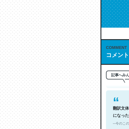
COMMENT
これは名
コメント
もお勧め。自
─今のこの
記事へみ
翻訳文体
になった
─今のこの