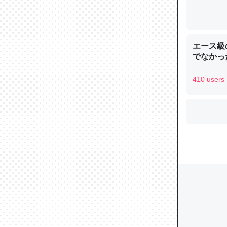
ウチもE
中。あと
エース級
れ見て生
でなかっ
─たまにL
た｜tayori
410 users
ちょうど同
きる。一
を実質1
─たまにL
た｜tayori