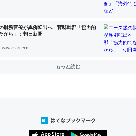
choを実家に置いて４年。でたまに覗いてる。ぼちぼちRingも置こう
、Googleマップで位置情報を共有してる。電池残量や充電中かが分か
の財務官僚が異例転出へ 官邸幹部「協力的
きてるなって分かる。
たから」：朝日新聞
INEするくらいだった遠方の父67歳と僕。ITツール導入でコミュニケーションが劇
ni by LIFULL介護
www.asahi.com
もっと読む
じ理由でEcho Show 8を設定中でした。PrimeとかSpotifyを支払
生で親と会える残り時間を日数にすると1週間とかの人が多いそうだけ
00倍以上に伸ばす効果があるはず……
INEするくらいだった遠方の父67歳と僕。ITツール導入でコミュニケーションが劇
ni by LIFULL介護