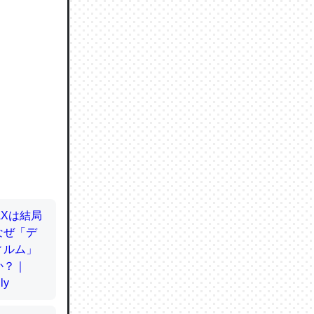
ので貴重
064121
ずっと前
ど分かり
分はエビ