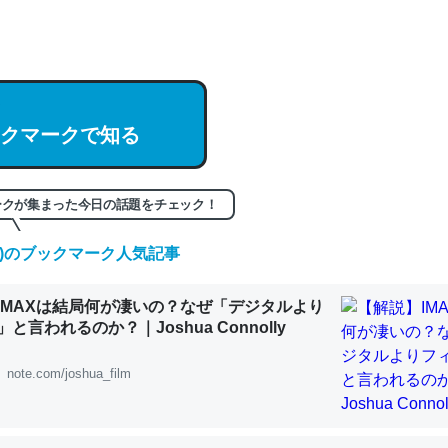
hatGPTの仕組み、特に「トークン」について解説してる記事が少ない
編来た https://isobe324649.hatenablog.com/entry/2023/03/27/
組みと限界についての考察（１） - conceptualization
クマークで知る
記事。32768トークンだと英語小説100ページ分くらい。小説でいう「
ークが集まった今日の話題をチェック！
は回収されないけど、短期記憶というには多い分量。進化すればするほ
くなりそう
(金)のブックマーク人気記事
組みと限界についての考察（１） - conceptualization
IMAXは結局何が凄いの？なぜ「デジタルより
と言われるのか？｜Joshua Connolly
note.com/joshua_film
カルシウム少ないのか。知らんかった。調べたらコオロギのカルシウム
分の1程度。
 :: 【研究発表】昆虫学の大問題＝「昆虫はなぜ海にいないのか」に関する新仮説