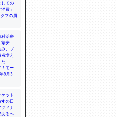
てるので
使わずキ
…。腹足