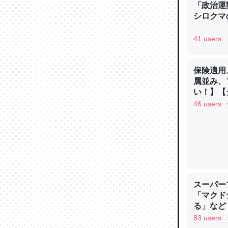
「政治運
シロクマ
41 users
論文では
保険適用
は」とあ
属並み、
チンを強
い！】【グ
─ニュース
46 users
これを元
類だと殻
スーパー
─ニュース
「マクド
る」など
83 users