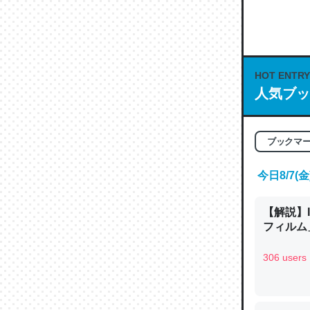
何気にC
な良記事。/続
─GPTの仕
HOT ENTRY
人気ブッ
これは良
ブックマ
の伏線」
やすく強
今日8/7
─GPTの仕
【解説】
フィルム」
306 users
昆虫って
の600
─ニュース