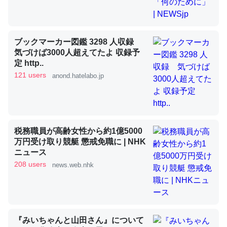
昆虫ってカルシウム少ないのか。知らんかった。調べたら
コオロギのカルシウム分はエビの600分の1程度。
ブックマーカー図鑑 3298 人収録
気づけば3000人超えてたよ 収録予
─ニュース :: 【研究発表】昆虫学の大問題＝「昆虫はなぜ海にいな
いのか」に関する新仮説
定 http..
121 users
anond.hatelabo.jp
論文では「淡水はカルシウムも酸素も不足してて両方に不
税務職員が高齢女性から約1億5000
利だから両方が拮抗してるのでは」とあって面白い。海に
万円受け取り競艇 懲戒免職に | NHK
ニュース
いる鋏角類（カブトガニ・ウミグモ）はカルシウムを使わ
208 users
news.web.nhk
ずキチンを強化してる筈だが、酵素が違うのか？
─ニュース :: 【研究発表】昆虫学の大問題＝「昆虫はなぜ海にいな
いのか」に関する新仮説
『みいちゃんと山田さん』について