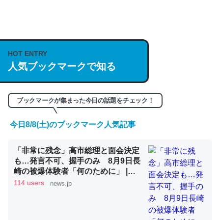
何気にChatGPTの仕組み、特に「トークン」について解
説してる記事が少ないので貴重な良記事。/続編来た
https://isobe324649.hatenablog.com/entry/2023/03/27
HOT ENTRY
/064121
人気ブックマークで知る
─GPTの仕組みと限界についての考察（１） - conceptualization
ブックマークが集まった今日の話題をチェック！
今日8/8(土)のブックマーク人気記事
これは良記事。32768トークンだと英語小説100ページ分
くらい。小説でいう「ずっと前の伏線」は回収されないけ
「非常に残念」高市総理と面会決定
ど、短期記憶というには多い分量。進化すればするほど分
も…発言不可、握手のみ 8月9日長
かりやすく強くなりそう
崎の被爆体験者「何のために」 |
NEWSjp
114 users
news.jp
─GPTの仕組みと限界についての考察（１） - conceptualization