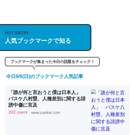
何気にChatGPTの仕組み、特に「トークン」について解
説してる記事が少ないので貴重な良記事。/続編来た
https://isobe324649.hatenablog.com/entry/2023/03/27
HOT ENTRY
/064121
人気ブックマークで知る
─GPTの仕組みと限界についての考察（１） - conceptualization
ブックマークが集まった今日の話題をチェック！
今日8/9(日)のブックマーク人気記事
これは良記事。32768トークンだと英語小説100ページ分
「誰が何と言おうと僕は日本人」
くらい。小説でいう「ずっと前の伏線」は回収されないけ
バスケ八村塁、人種差別に関する誹
ど、短期記憶というには多い分量。進化すればするほど分
謗中傷に言及
かりやすく強くなりそう
202 users
www.sankei.com
─GPTの仕組みと限界についての考察（１） - conceptualization