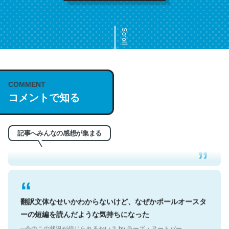
Scroll
COMMENT
これは名文。彼はとてもクレバーなんだろうなと凄く思
コメントで知る
う。英語少しでも読める人は原文もお勧め。自分はこの流
れ好き。Let’s Fucking Go. Then Covid hit. Shit.
─今のこの状況が信じられるかい？ by ラーズ・ヌートバー
記事へみんなの感想が集まる
翻訳文体なせいかわからないけど、なぜかポールオースタ
ーの短編を読んだような気持ちになった
─今のこの状況が信じられるかい？ by ラーズ・ヌートバー