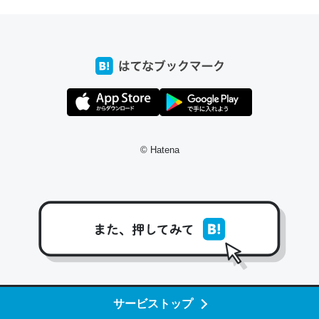
ちょうど同じ理由でEcho Show 8を設定中でした。Prime
とかSpotifyを支払う孝行もできる。一生で親と会える残
り時間を日数にすると1週間とかの人が多いそうだけど、
それを実質100倍以上に伸ばす効果があるはず……
─たまにLINEするくらいだった遠方の父67歳と僕。ITツール導入で
コミュニケーションが劇的に変化した｜tayorini by LIFULL介護
© Hatena
私も3年前ぐらいに祖母の家に設置した。ポケットWifiみ
たいなのでネット環境作ったけどAlexaしか使わないので
回線代ほとんどかからないですよ。参考：
https://toyoshi.hatenablog.com/entry/2019/05/15/1805
サービストップ
34