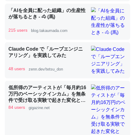
「AIを全員に配った組織」の生産性
が落ちるとき - 🐴 (馬)
昆虫ってカルシウム少ないのか。知らんかった。調べたら
コオロギのカルシウム分はエビの600分の1程度。
215 users
blog.takaumada.com
─ニュース :: 【研究発表】昆虫学の大問題＝「昆虫はなぜ海にいな
いのか」に関する新仮説
Claude Code で「ループエンジニ
アリング」を実践してみた
48 users
zenn.dev/tetsu_don
論文では「淡水はカルシウムも酸素も不足してて両方に不
低所得のアーティストが「毎月約16
利だから両方が拮抗してるのでは」とあって面白い。海に
万円のベーシックインカム」を無条
いる鋏角類（カブトガニ・ウミグモ）はカルシウムを使わ
件で受け取る実験で起きた変化と
ずキチンを強化してる筈だが、酵素が違うのか？
は？
84 users
gigazine.net
─ニュース :: 【研究発表】昆虫学の大問題＝「昆虫はなぜ海にいな
いのか」に関する新仮説