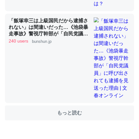
これを元に考えるとカルシウムを大量に使う脊椎動物と貝
「飯塚幸三は上級国民だから逮捕さ
れない」は間違いだった…《池袋暴
類は苦労してるんだな…。腹足類だと殻を無くしてナメク
走事故》警視庁幹部が「自民党議
ジになったり努力してるし。
員」に呼び出されても逮捕を見送っ
240 users
bunshun.jp
─ニュース :: 【研究発表】昆虫学の大問題＝「昆虫はなぜ海にいな
た理由 | 文春オンライン
いのか」に関する新仮説
ウチもEchoを実家に置いて４年。でたまに覗いてる。ぼ
ちぼちRingも置こうかと画策中。あと、Googleマップで
位置情報を共有してる。電池残量や充電中かが分かるので
これ見て生きてるなって分かる。
もっと読む
─たまにLINEするくらいだった遠方の父67歳と僕。ITツール導入で
コミュニケーションが劇的に変化した｜tayorini by LIFULL介護