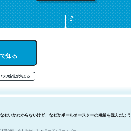
Scroll
文。彼はとてもクレバーなんだろうなと凄く思う。英語少しでも読める
で知る
分はこの流れ好き。Let’s Fucking Go. Then Covid hit. Shit.
状況が信じられるかい？ by ラーズ・ヌートバー
んなの感想が集まる
なせいかわからないけど、なぜかポールオースターの短編を読んだよう
状況が信じられるかい？ by ラーズ・ヌートバー