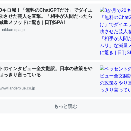
20キロ減！「無料のChatGPTだけ」でダイエ
功させた芸人を直撃。「相手が人間だったら
choを実家に置いて４年。でたまに覗いてる。ぼちぼちRingも置こう
量メソッドに驚き | 日刊SPA!
、Googleマップで位置情報を共有してる。電池残量や充電中かが分か
nikkan-spa.jp
きてるなって分かる。
INEするくらいだった遠方の父67歳と僕。ITツール導入でコミュニケーションが劇
ni by LIFULL介護
トのインタビュー全文翻訳。日本の政策をや
はっきり言っている
じ理由でEcho Show 8を設定中でした。PrimeとかSpotifyを支払
www.landerblue.co.jp
生で親と会える残り時間を日数にすると1週間とかの人が多いそうだけ
00倍以上に伸ばす効果があるはず……
もっと読む
INEするくらいだった遠方の父67歳と僕。ITツール導入でコミュニケーションが劇
ni by LIFULL介護