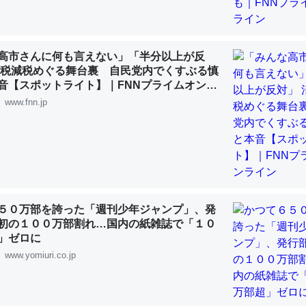
 :: 【研究発表】昆虫学の大問題＝「昆虫はなぜ海にいないのか」に関する新仮説
高市さんに何も言えない」「半分以上が反
費税減税めぐる舞台裏 自民党内でくすぶる慎
音【スポットライト】｜FNNプライムオンラ
「淡水はカルシウムも酸素も不足してて両方に不利だから両方が拮抗し
www.fnn.jp
って面白い。海にいる鋏角類（カブトガニ・ウミグモ）はカルシウムを
化してる筈だが、酵素が違うのか？
 :: 【研究発表】昆虫学の大問題＝「昆虫はなぜ海にいないのか」に関する新仮説
５０万部を誇った「週刊少年ジャンプ」、発
初の１００万部割れ…国内の紙雑誌で「１０
に考えるとカルシウムを大量に使う脊椎動物と貝類は苦労してるんだな
」ゼロに
を無くしてナメクジになったり努力してるし。
www.yomiuri.co.jp
 :: 【研究発表】昆虫学の大問題＝「昆虫はなぜ海にいないのか」に関する新仮説