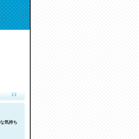
人は原文
な気持ち