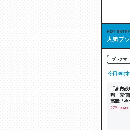
何気にC
な良記事。/続
─GPTの仕
HOT ENTRY
人気ブッ
これは良
ブックマ
の伏線」
やすく強
今日8/6
─GPTの仕
「高市総
鳴 売値
高騰「今
ン
278 users
昆虫って
の600