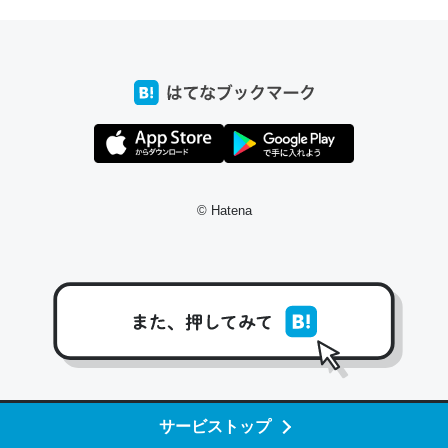
前ぐらいに祖母の家に設置した。ポケットWifiみたいなのでネット環境
xaしか使わないので回線代ほとんどかからないですよ。参考：
/toyoshi.hatenablog.com/entry/2019/05/15/180534
INEするくらいだった遠方の父67歳と僕。ITツール導入でコミュニケーションが劇
ni by LIFULL介護
© Hatena
う。/早速夕食に作った！本当にスナップえんどうが止まらなくなった
が結構効いてるので、気になる場合はにんにくだけ加熱してから加えた
ダーで代用してもいいかも。
止まらなくなる南フランス発祥の万能ソース「アイオリソース」の作り方をビストロ
いてみた - メシ通 | ホットペッパーグルメ
サービストップ