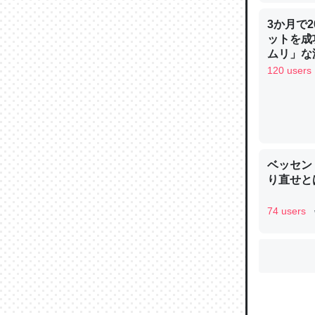
3か月で
ットを成
ウチもE
ムリ」な減
中。あと
120 users
れ見て生
─たまにL
た｜tayori
ベッセン
り直せと
ちょうど同
74 users
きる。一
を実質1
─たまにL
た｜tayori