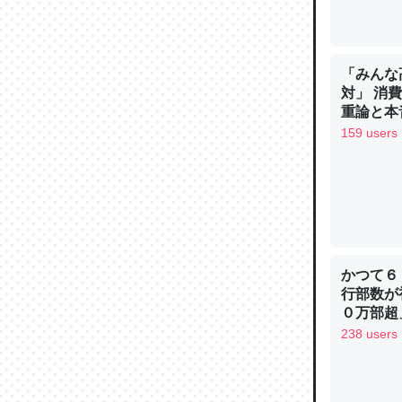
─ニュース
「みんな
対」 消
重論と本
論文では
イン
159 users
は」とあ
チンを強
─ニュース
かつて６
行部数が
これを元
０万部超
類だと殻
238 users
─ニュース