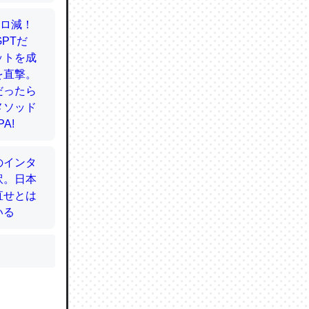
かと画策
るのでこ
的に変化し
う孝行もで
ど、それ
的に変化し