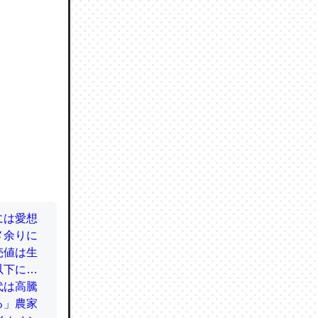
ので貴重
064121
ずっと前
ど分かり
分はエビ