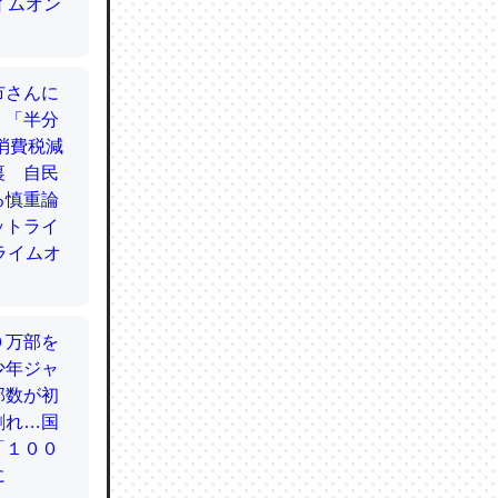
てるので
使わずキ
…。腹足