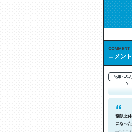
COMMENT
これは名
コメント
もお勧め。自
─今のこの
記事へみ
翻訳文体
になった
─今のこの