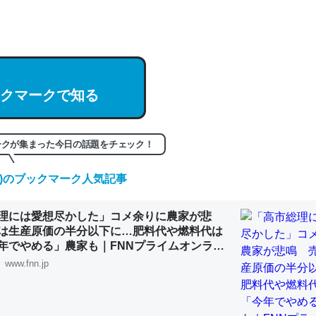
hatGPTの仕組み、特に「トークン」について解説してる記事が少ない
編来た https://isobe324649.hatenablog.com/entry/2023/03/27/
組みと限界についての考察（１） - conceptualization
クマークで知る
記事。32768トークンだと英語小説100ページ分くらい。小説でいう「
ークが集まった今日の話題をチェック！
は回収されないけど、短期記憶というには多い分量。進化すればするほ
くなりそう
(木)のブックマーク人気記事
組みと限界についての考察（１） - conceptualization
理には愛想尽かした」コメ余りに農家が悲
は生産原価の半分以下に…肥料代や燃料代は
年でやめる」農家も｜FNNプライムオンライ
www.fnn.jp
カルシウム少ないのか。知らんかった。調べたらコオロギのカルシウム
分の1程度。