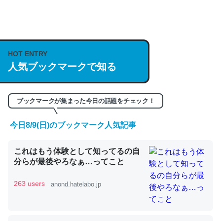
何気にChatGPTの仕組み、特に「トークン」について解
説してる記事が少ないので貴重な良記事。/続編来た
HOT ENTRY
https://isobe324649.hatenablog.com/entry/2023/03/27
人気ブックマークで知る
/064121
─GPTの仕組みと限界についての考察（１） - conceptualization
ブックマークが集まった今日の話題をチェック！
今日8/9(日)のブックマーク人気記事
これは良記事。32768トークンだと英語小説100ページ分
これはもう体験として知ってるの自
くらい。小説でいう「ずっと前の伏線」は回収されないけ
分らが最後やろなぁ…ってこと
ど、短期記憶というには多い分量。進化すればするほど分
かりやすく強くなりそう
263 users
anond.hatelabo.jp
─GPTの仕組みと限界についての考察（１） - conceptualization