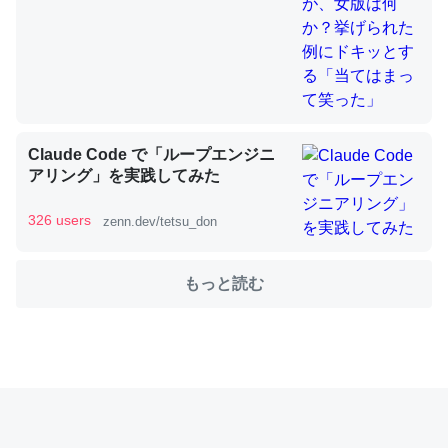
これを元に考えるとカルシウムを大量に使う脊椎動物と貝
類は苦労してるんだな…。腹足類だと殻を無くしてナメク
ジになったり努力してるし。
─ニュース :: 【研究発表】昆虫学の大問題＝「昆虫はなぜ海にいな
Claude Code で「ループエンジニ
いのか」に関する新仮説
アリング」を実践してみた
326 users
zenn.dev/tetsu_don
もっと読む
ウチもEchoを実家に置いて４年。でたまに覗いてる。ぼ
ちぼちRingも置こうかと画策中。あと、Googleマップで
位置情報を共有してる。電池残量や充電中かが分かるので
これ見て生きてるなって分かる。
─たまにLINEするくらいだった遠方の父67歳と僕。ITツール導入で
コミュニケーションが劇的に変化した｜tayorini by LIFULL介護