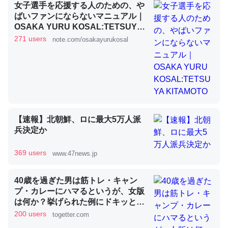
女子選手を応援する人のための、や
ばいファンにならないマニュアル｜
OSAKA YURU KOSAL:TETSUYA
KITAMOTO
昆虫ってカルシウム少ないのか。知らんかった。調べたら
271 users
note.com/osakayurukosal
コオロギのカルシウム分はエビの600分の1程度。
─ニュース :: 【研究発表】昆虫学の大問題＝「昆虫はなぜ海にいな
いのか」に関する新仮説
【速報】北朝鮮、ロに最大5万人派
兵決定か
論文では「淡水はカルシウムも酸素も不足してて両方に不
利だから両方が拮抗してるのでは」とあって面白い。海に
369 users
www.47news.jp
いる鋏角類（カブトガニ・ウミグモ）はカルシウムを使わ
ずキチンを強化してる筈だが、酵素が違うのか？
40歳を過ぎた男は筋トレ・キャン
─ニュース :: 【研究発表】昆虫学の大問題＝「昆虫はなぜ海にいな
プ・カレーにハマるというが、女版
いのか」に関する新仮説
は何か？挙げられた例にドキッとす
る「当てはまって笑った」
200 users
togetter.com