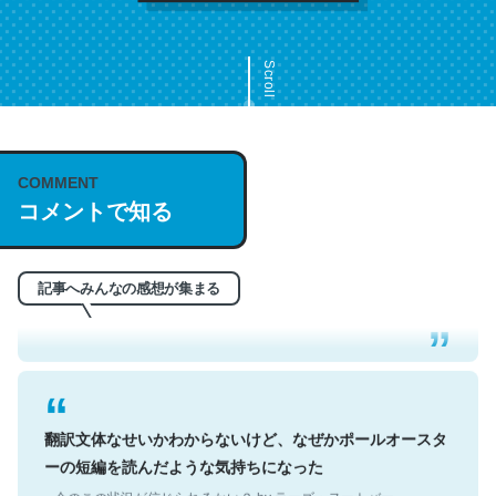
Scroll
COMMENT
これは名文。彼はとてもクレバーなんだろうなと凄く思
コメントで知る
う。英語少しでも読める人は原文もお勧め。自分はこの流
れ好き。Let’s Fucking Go. Then Covid hit. Shit.
─今のこの状況が信じられるかい？ by ラーズ・ヌートバー
記事へみんなの感想が集まる
翻訳文体なせいかわからないけど、なぜかポールオースタ
ーの短編を読んだような気持ちになった
─今のこの状況が信じられるかい？ by ラーズ・ヌートバー