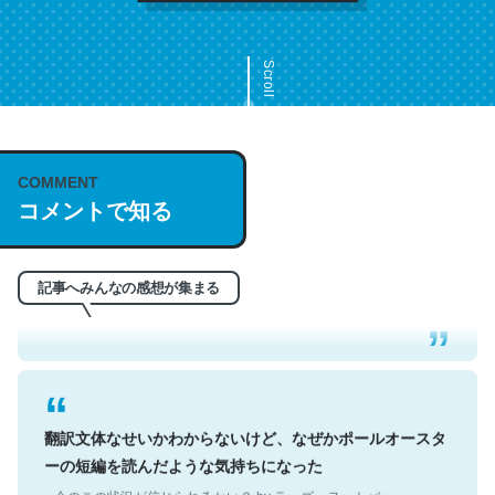
Scroll
COMMENT
これは名文。彼はとてもクレバーなんだろうなと凄く思
コメントで知る
う。英語少しでも読める人は原文もお勧め。自分はこの流
れ好き。Let’s Fucking Go. Then Covid hit. Shit.
─今のこの状況が信じられるかい？ by ラーズ・ヌートバー
記事へみんなの感想が集まる
翻訳文体なせいかわからないけど、なぜかポールオースタ
ーの短編を読んだような気持ちになった
─今のこの状況が信じられるかい？ by ラーズ・ヌートバー