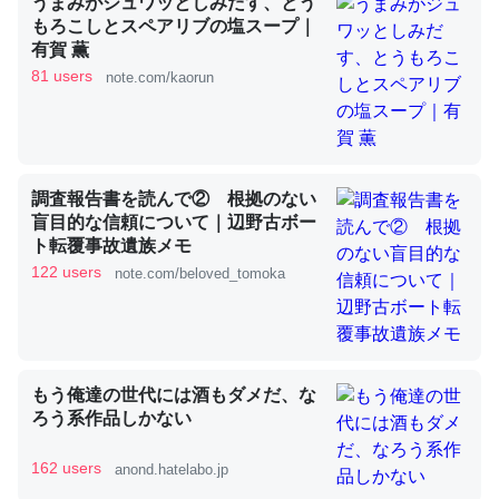
うまみがジュワッとしみだす、とう
もろこしとスペアリブの塩スープ｜
有賀 薫
これを元に考えるとカルシウムを大量に使う脊椎動物と貝
81 users
note.com/kaorun
類は苦労してるんだな…。腹足類だと殻を無くしてナメク
ジになったり努力してるし。
─ニュース :: 【研究発表】昆虫学の大問題＝「昆虫はなぜ海にいな
いのか」に関する新仮説
調査報告書を読んで② 根拠のない
盲目的な信頼について｜辺野古ボー
ト転覆事故遺族メモ
122 users
note.com/beloved_tomoka
ウチもEchoを実家に置いて４年。でたまに覗いてる。ぼ
ちぼちRingも置こうかと画策中。あと、Googleマップで
位置情報を共有してる。電池残量や充電中かが分かるので
もう俺達の世代には酒もダメだ、な
これ見て生きてるなって分かる。
ろう系作品しかない
─たまにLINEするくらいだった遠方の父67歳と僕。ITツール導入で
コミュニケーションが劇的に変化した｜tayorini by LIFULL介護
162 users
anond.hatelabo.jp