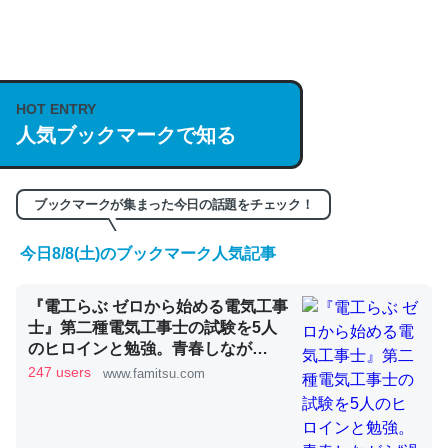
何気にChatGPTの仕組み、特に「トークン」について解
説してる記事が少ないので貴重な良記事。/続編来た
HOT ENTRY
https://isobe324649.hatenablog.com/entry/2023/03/27
人気ブックマークで知る
/064121
─GPTの仕組みと限界についての考察（１） - conceptualization
ブックマークが集まった今日の話題をチェック！
今日8/8(土)のブックマーク人気記事
これは良記事。32768トークンだと英語小説100ページ分
『電工らぶ ゼロから始める電気工事
くらい。小説でいう「ずっと前の伏線」は回収されないけ
士』第二種電気工事士の試験を5人
ど、短期記憶というには多い分量。進化すればするほど分
のヒロインと勉強。青春しなが
かりやすく強くなりそう
ら“過去問1000問”や“本番形式CBT
247 users
www.famitsu.com
模擬試験”で本格的に学べるノベル
─GPTの仕組みと限界についての考察（１） - conceptualization
ゲーム | ゲーム・エンタメ最新情報
のファミ通.com