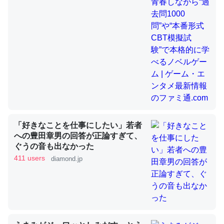
昆虫ってカルシウム少ないのか。知らんかった。調べたら
コオロギのカルシウム分はエビの600分の1程度。
─ニュース :: 【研究発表】昆虫学の大問題＝「昆虫はなぜ海にいな
いのか」に関する新仮説
「好きなことを仕事にしたい」若者
論文では「淡水はカルシウムも酸素も不足してて両方に不
への豊田章男の回答が正論すぎて、
ぐうの音も出なかった
利だから両方が拮抗してるのでは」とあって面白い。海に
411 users
diamond.jp
いる鋏角類（カブトガニ・ウミグモ）はカルシウムを使わ
ずキチンを強化してる筈だが、酵素が違うのか？
─ニュース :: 【研究発表】昆虫学の大問題＝「昆虫はなぜ海にいな
いのか」に関する新仮説