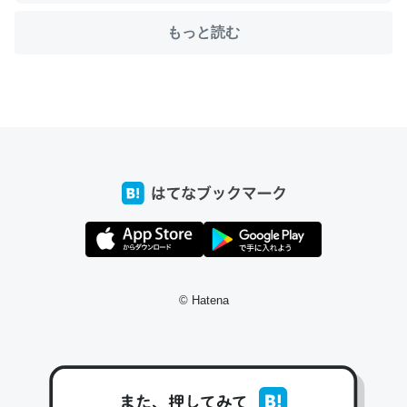
もっと読む
ちょうど同じ理由でEcho Show 8を設定中でした。Prime
とかSpotifyを支払う孝行もできる。一生で親と会える残
り時間を日数にすると1週間とかの人が多いそうだけど、
それを実質100倍以上に伸ばす効果があるはず……
─たまにLINEするくらいだった遠方の父67歳と僕。ITツール導入で
コミュニケーションが劇的に変化した｜tayorini by LIFULL介護
© Hatena
私も3年前ぐらいに祖母の家に設置した。ポケットWifiみ
たいなのでネット環境作ったけどAlexaしか使わないので
回線代ほとんどかからないですよ。参考：
https://toyoshi.hatenablog.com/entry/2019/05/15/1805
34