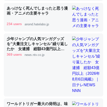
あっけなく死んでしまったと思う漫
画・アニメの主要キャラ
昆虫ってカルシウム少ないのか。知らんかった。調べたら
コオロギのカルシウム分はエビの600分の1程度。
234 users
anond.hatelabo.jp
─ニュース :: 【研究発表】昆虫学の大問題＝「昆虫はなぜ海にいな
いのか」に関する新仮説
少年ジャンプの人気マンガグッズ
を“大量注文しキャンセル”繰り返し
たか 女逮捕 総額43億円以上
（2026年8月6日掲載）｜日テレ
369 users
news.ntv.co.jp
NEWS NNN
論文では「淡水はカルシウムも酸素も不足してて両方に不
利だから両方が拮抗してるのでは」とあって面白い。海に
いる鋏角類（カブトガニ・ウミグモ）はカルシウムを使わ
ずキチンを強化してる筈だが、酵素が違うのか？
─ニュース :: 【研究発表】昆虫学の大問題＝「昆虫はなぜ海にいな
いのか」に関する新仮説
ワールドトリガー最大の発明は、味