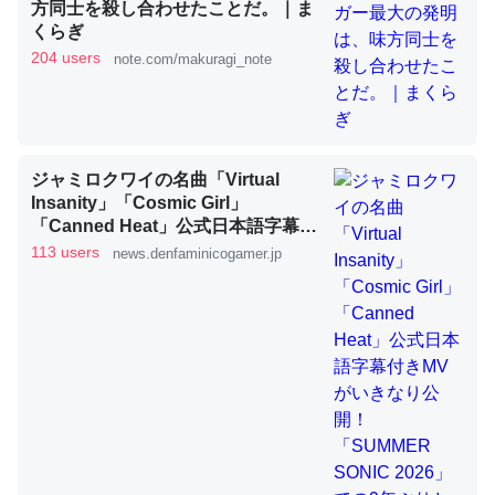
方同士を殺し合わせたことだ。｜ま
くらぎ
204 users
note.com/makuragi_note
これを元に考えるとカルシウムを大量に使う脊椎動物と貝
類は苦労してるんだな…。腹足類だと殻を無くしてナメク
ジになったり努力してるし。
─ニュース :: 【研究発表】昆虫学の大問題＝「昆虫はなぜ海にいな
いのか」に関する新仮説
ジャミロクワイの名曲「Virtual
Insanity」「Cosmic Girl」
「Canned Heat」公式日本語字幕付
きMVがいきなり公開！「SUMMER
113 users
news.denfaminicogamer.jp
SONIC 2026」での9年ぶりとなる日
本公演を記念して
ウチもEchoを実家に置いて４年。でたまに覗いてる。ぼ
ちぼちRingも置こうかと画策中。あと、Googleマップで
位置情報を共有してる。電池残量や充電中かが分かるので
これ見て生きてるなって分かる。
─たまにLINEするくらいだった遠方の父67歳と僕。ITツール導入で
コミュニケーションが劇的に変化した｜tayorini by LIFULL介護