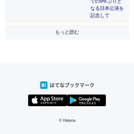
ちょうど同じ理由でEcho Show 8を設定中でした。Prime
もっと読む
とかSpotifyを支払う孝行もできる。一生で親と会える残
り時間を日数にすると1週間とかの人が多いそうだけど、
それを実質100倍以上に伸ばす効果があるはず……
─たまにLINEするくらいだった遠方の父67歳と僕。ITツール導入で
コミュニケーションが劇的に変化した｜tayorini by LIFULL介護
私も3年前ぐらいに祖母の家に設置した。ポケットWifiみ
たいなのでネット環境作ったけどAlexaしか使わないので
回線代ほとんどかからないですよ。参考：
© Hatena
https://toyoshi.hatenablog.com/entry/2019/05/15/1805
34