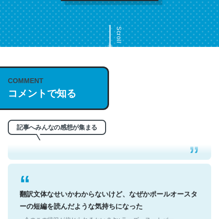
Scroll
COMMENT
これは名文。彼はとてもクレバーなんだろうなと凄く思
コメントで知る
う。英語少しでも読める人は原文もお勧め。自分はこの流
れ好き。Let’s Fucking Go. Then Covid hit. Shit.
─今のこの状況が信じられるかい？ by ラーズ・ヌートバー
記事へみんなの感想が集まる
翻訳文体なせいかわからないけど、なぜかポールオースタ
ーの短編を読んだような気持ちになった
─今のこの状況が信じられるかい？ by ラーズ・ヌートバー