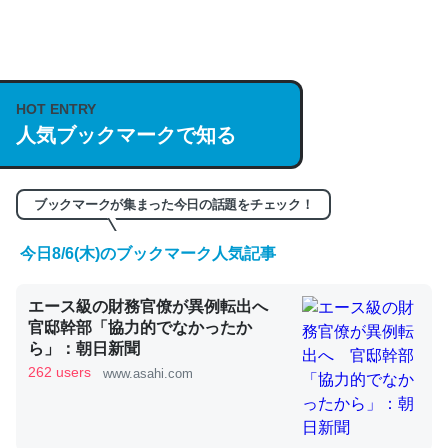
何気にChatGPTの仕組み、特に「トークン」について解
説してる記事が少ないので貴重な良記事。/続編来た
https://isobe324649.hatenablog.com/entry/2023/03/27
HOT ENTRY
人気ブックマークで知る
/064121
─GPTの仕組みと限界についての考察（１） - conceptualization
ブックマークが集まった今日の話題をチェック！
今日8/6(木)のブックマーク人気記事
これは良記事。32768トークンだと英語小説100ページ分
エース級の財務官僚が異例転出へ
くらい。小説でいう「ずっと前の伏線」は回収されないけ
官邸幹部「協力的でなかったか
ど、短期記憶というには多い分量。進化すればするほど分
ら」：朝日新聞
かりやすく強くなりそう
262 users
www.asahi.com
─GPTの仕組みと限界についての考察（１） - conceptualization