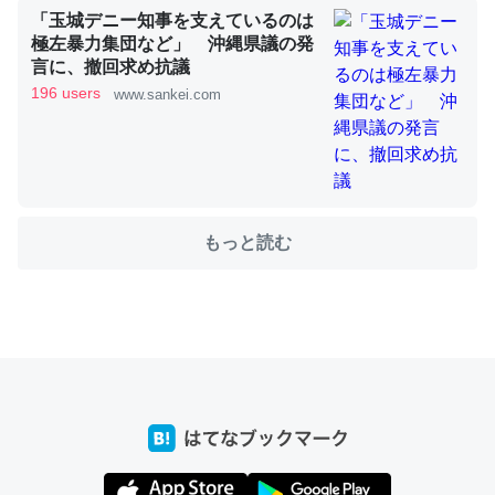
「玉城デニー知事を支えているのは
極左暴力集団など」 沖縄県議の発
言に、撤回求め抗議
これを元に考えるとカルシウムを大量に使う脊椎動物と貝
196 users
www.sankei.com
類は苦労してるんだな…。腹足類だと殻を無くしてナメク
ジになったり努力してるし。
─ニュース :: 【研究発表】昆虫学の大問題＝「昆虫はなぜ海にいな
いのか」に関する新仮説
もっと読む
ウチもEchoを実家に置いて４年。でたまに覗いてる。ぼ
ちぼちRingも置こうかと画策中。あと、Googleマップで
位置情報を共有してる。電池残量や充電中かが分かるので
これ見て生きてるなって分かる。
─たまにLINEするくらいだった遠方の父67歳と僕。ITツール導入で
コミュニケーションが劇的に変化した｜tayorini by LIFULL介護