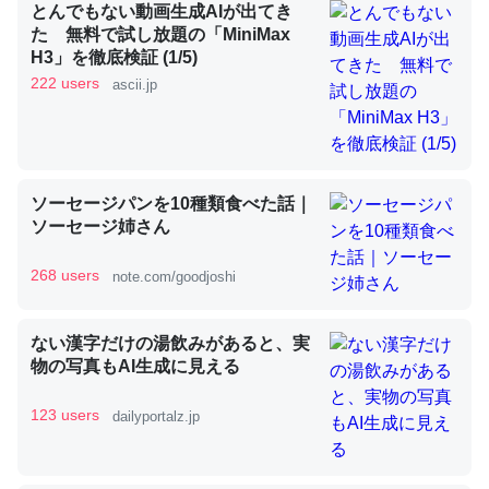
とんでもない動画生成AIが出てき
た 無料で試し放題の「MiniMax
H3」を徹底検証 (1/5)
昆虫ってカルシウム少ないのか。知らんかった。調べたら
222 users
ascii.jp
コオロギのカルシウム分はエビの600分の1程度。
─ニュース :: 【研究発表】昆虫学の大問題＝「昆虫はなぜ海にいな
いのか」に関する新仮説
ソーセージパンを10種類食べた話｜
ソーセージ姉さん
268 users
note.com/goodjoshi
論文では「淡水はカルシウムも酸素も不足してて両方に不
利だから両方が拮抗してるのでは」とあって面白い。海に
ない漢字だけの湯飲みがあると、実
いる鋏角類（カブトガニ・ウミグモ）はカルシウムを使わ
物の写真もAI生成に見える
ずキチンを強化してる筈だが、酵素が違うのか？
─ニュース :: 【研究発表】昆虫学の大問題＝「昆虫はなぜ海にいな
123 users
dailyportalz.jp
いのか」に関する新仮説