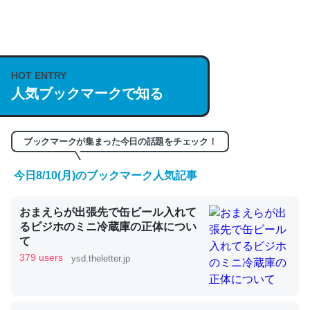
何気にChatGPTの仕組み、特に「トークン」について解
説してる記事が少ないので貴重な良記事。/続編来た
HOT ENTRY
https://isobe324649.hatenablog.com/entry/2023/03/27
人気ブックマークで知る
/064121
─GPTの仕組みと限界についての考察（１） - conceptualization
ブックマークが集まった今日の話題をチェック！
今日8/10(月)のブックマーク人気記事
これは良記事。32768トークンだと英語小説100ページ分
おまえらが出張先で缶ビール入れて
くらい。小説でいう「ずっと前の伏線」は回収されないけ
るビジホのミニ冷蔵庫の正体につい
ど、短期記憶というには多い分量。進化すればするほど分
て
かりやすく強くなりそう
379 users
ysd.theletter.jp
─GPTの仕組みと限界についての考察（１） - conceptualization