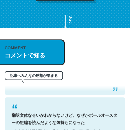
Scroll
COMMENT
これは名文。彼はとてもクレバーなんだろうなと凄く思
コメントで知る
う。英語少しでも読める人は原文もお勧め。自分はこの流
れ好き。Let’s Fucking Go. Then Covid hit. Shit.
記事へみんなの感想が集まる
─今のこの状況が信じられるかい？ by ラーズ・ヌートバー
翻訳文体なせいかわからないけど、なぜかポールオースタ
ーの短編を読んだような気持ちになった
─今のこの状況が信じられるかい？ by ラーズ・ヌートバー