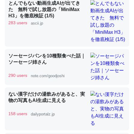
とんでもない動画生成AIが出てき
た 無料で試し放題の「MiniMax
H3」を徹底検証 (1/5)
昆虫ってカルシウム少ないのか。知らんかった。調べたら
283 users
ascii.jp
コオロギのカルシウム分はエビの600分の1程度。
─ニュース :: 【研究発表】昆虫学の大問題＝「昆虫はなぜ海にいな
いのか」に関する新仮説
ソーセージパンを10種類食べた話｜
ソーセージ姉さん
290 users
note.com/goodjoshi
論文では「淡水はカルシウムも酸素も不足してて両方に不
利だから両方が拮抗してるのでは」とあって面白い。海に
ない漢字だけの湯飲みがあると、実
いる鋏角類（カブトガニ・ウミグモ）はカルシウムを使わ
物の写真もAI生成に見える
ずキチンを強化してる筈だが、酵素が違うのか？
─ニュース :: 【研究発表】昆虫学の大問題＝「昆虫はなぜ海にいな
158 users
dailyportalz.jp
いのか」に関する新仮説