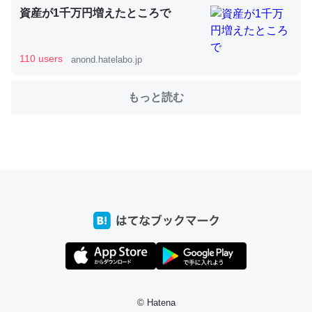
資産が1千万円増えたところで
これを元に考えるとカルシウムを大量に使う脊椎動物と貝
110 users
anond.hatelabo.jp
類は苦労してるんだな…。腹足類だと殻を無くしてナメク
ジになったり努力してるし。
もっと読む
─ニュース :: 【研究発表】昆虫学の大問題＝「昆虫はなぜ海にいな
いのか」に関する新仮説
ウチもEchoを実家に置いて４年。でたまに覗いてる。ぼ
ちぼちRingも置こうかと画策中。あと、Googleマップで
位置情報を共有してる。電池残量や充電中かが分かるので
これ見て生きてるなって分かる。
─たまにLINEするくらいだった遠方の父67歳と僕。ITツール導入で
コミュニケーションが劇的に変化した｜tayorini by LIFULL介護
© Hatena