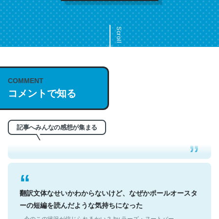
Scroll
COMMENT
これは名文。彼はとてもクレバーなんだろうなと凄く思
コメントで知る
う。英語少しでも読める人は原文もお勧め。自分はこの流
れ好き。Let’s Fucking Go. Then Covid hit. Shit.
─今のこの状況が信じられるかい？ by ラーズ・ヌートバー
記事へみんなの感想が集まる
翻訳文体なせいかわからないけど、なぜかポールオースタ
ーの短編を読んだような気持ちになった
─今のこの状況が信じられるかい？ by ラーズ・ヌートバー