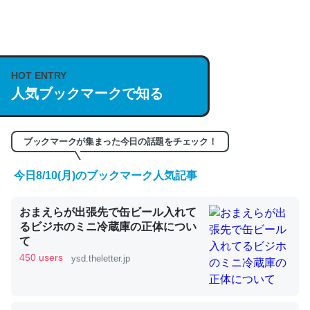
何気にChatGPTの仕組み、特に「トークン」について解
説してる記事が少ないので貴重な良記事。/続編来た
https://isobe324649.hatenablog.com/entry/2023/03/27
HOT ENTRY
人気ブックマークで知る
/064121
─GPTの仕組みと限界についての考察（１） - conceptualization
ブックマークが集まった今日の話題をチェック！
今日8/10(月)のブックマーク人気記事
これは良記事。32768トークンだと英語小説100ページ分
おまえらが出張先で缶ビール入れて
くらい。小説でいう「ずっと前の伏線」は回収されないけ
るビジホのミニ冷蔵庫の正体につい
ど、短期記憶というには多い分量。進化すればするほど分
て
かりやすく強くなりそう
450 users
ysd.theletter.jp
─GPTの仕組みと限界についての考察（１） - conceptualization