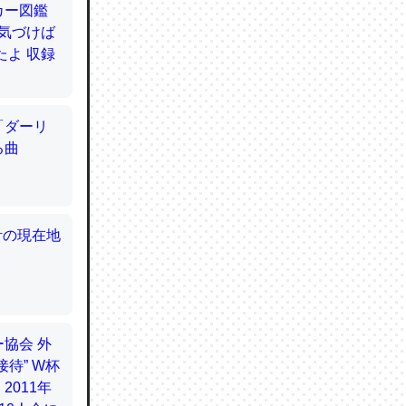
てるので
使わずキ
…。腹足