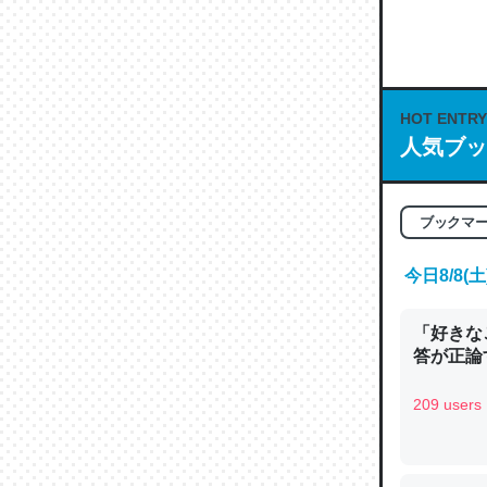
何気にC
な良記事。/続
─GPTの仕
HOT ENTRY
人気ブッ
これは良
ブックマ
の伏線」
今日8/8
やすく強
─GPTの仕
「好きな
答が正論
209 users
昆虫って
の600