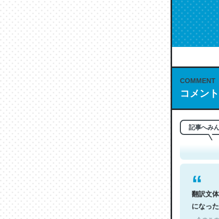
COMMENT
コメント
これは名
もお勧め。自
─今のこの
記事へみ
翻訳文体
になった
─今のこの