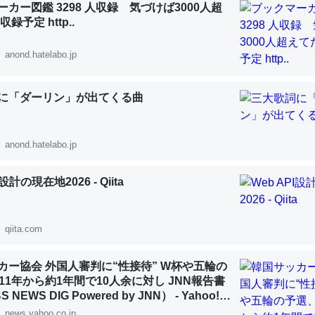
カー図鑑 3298 人収録 気づけば3000人超
 :: 【研究発表】昆虫学の大問題＝「昆虫はなぜ海にいないのか」に関する新仮説
録予定 http..
anond.hatelabo.jp
に「ダーリン」が出てくる曲
「淡水はカルシウムも酸素も不足してて両方に不利だから両方が拮抗し
って面白い。海にいる鋏角類（カブトガニ・ウミグモ）はカルシウムを
化してる筈だが、酵素が違うのか？
anond.hatelabo.jp
 :: 【研究発表】昆虫学の大問題＝「昆虫はなぜ海にいないのか」に関する新仮説
I設計の現在地2026 - Qiita
qiita.com
に考えるとカルシウムを大量に使う脊椎動物と貝類は苦労してるんだな
を無くしてナメクジになったり努力してるし。
カー協会 外国人審判に“性接待” W杯や五輪の
11年から約1年間で10人余に対し JNN報告書
 :: 【研究発表】昆虫学の大問題＝「昆虫はなぜ海にいないのか」に関する新仮説
NEWS DIG Powered by JNN） - Yahoo!ニ
news.yahoo.co.jp