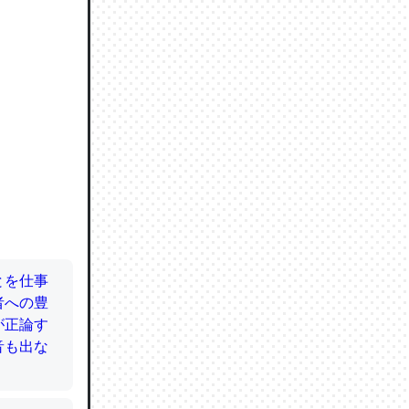
ので貴重
064121
ずっと前
ど分かり
分はエビ