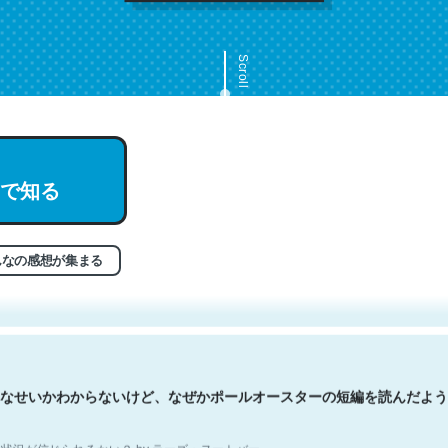
Scroll
で知る
文。彼はとてもクレバーなんだろうなと凄く思う。英語少しでも読める
分はこの流れ好き。Let’s Fucking Go. Then Covid hit. Shit.
状況が信じられるかい？ by ラーズ・ヌートバー
んなの感想が集まる
なせいかわからないけど、なぜかポールオースターの短編を読んだよう
状況が信じられるかい？ by ラーズ・ヌートバー