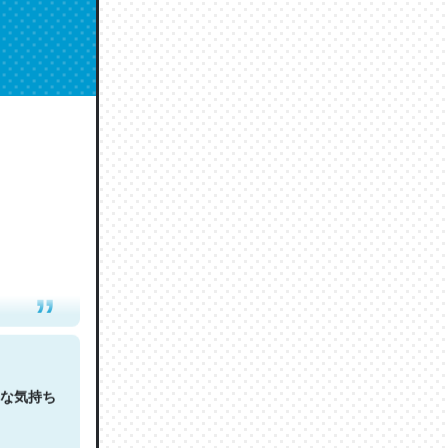
人は原文
な気持ち