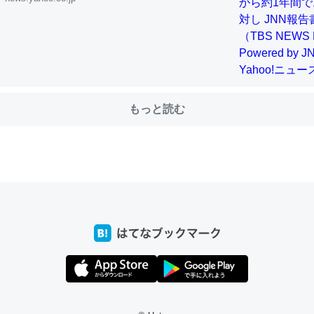
choを実家に置いて４年。でたまに覗いてる。ぼちぼちRingも置こう
、Googleマップで位置情報を共有してる。電池残量や充電中かが分か
きてるなって分かる。
もっと読む
INEするくらいだった遠方の父67歳と僕。ITツール導入でコミュニケーションが劇
ni by LIFULL介護
じ理由でEcho Show 8を設定中でした。PrimeとかSpotifyを支払
生で親と会える残り時間を日数にすると1週間とかの人が多いそうだけ
00倍以上に伸ばす効果があるはず……
INEするくらいだった遠方の父67歳と僕。ITツール導入でコミュニケーションが劇
ni by LIFULL介護