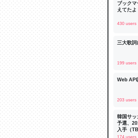
ブックマー
─ニュース
えてたよ 収
430 users
三大歌詞
論文では
は」とあ
チンを強
199 users
─ニュース
Web AP
203 users
これを元
類だと殻
韓国サッ
予選、20
─ニュース
入手（TBS 
ュース
174 users