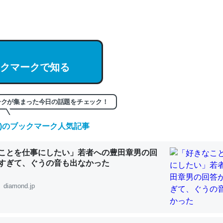
hatGPTの仕組み、特に「トークン」について解説してる記事が少ない
編来た https://isobe324649.hatenablog.com/entry/2023/03/27/
組みと限界についての考察（１） - conceptualization
クマークで知る
記事。32768トークンだと英語小説100ページ分くらい。小説でいう「
ークが集まった今日の話題をチェック！
は回収されないけど、短期記憶というには多い分量。進化すればするほ
(土)のブックマーク人気記事
くなりそう
組みと限界についての考察（１） - conceptualization
ことを仕事にしたい」若者への豊田章男の回
すぎて、ぐうの音も出なかった
diamond.jp
カルシウム少ないのか。知らんかった。調べたらコオロギのカルシウム
分の1程度。