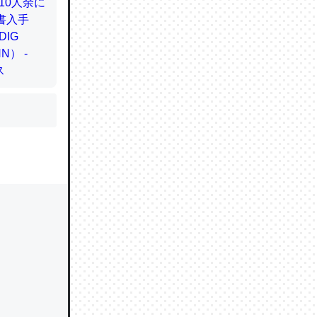
かと画策
るのでこ
的に変化し
う孝行もで
ど、それ
的に変化し