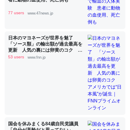
77 users
www.47news.jp
これを元に考えるとカルシウムを大量に使う脊椎動物と貝
類は苦労してるんだな…。腹足類だと殻を無くしてナメク
ジになったり努力してるし。
日本のマヨネーズが世界を魅了
─ニュース :: 【研究発表】昆虫学の大問題＝「昆虫はなぜ海にいな
「ソース類」の輸出額が過去最高を
いのか」に関する新仮説
更新 人気の裏には卵黄のコク ア
メリカでは“日本風”が誕生｜FNNプ
53 users
www.fnn.jp
ライムオンライン
ウチもEchoを実家に置いて４年。でたまに覗いてる。ぼ
ちぼちRingも置こうかと画策中。あと、Googleマップで
位置情報を共有してる。電池残量や充電中かが分かるので
これ見て生きてるなって分かる。
─たまにLINEするくらいだった遠方の父67歳と僕。ITツール導入で
コミュニケーションが劇的に変化した｜tayorini by LIFULL介護
国会を休みまくる84歳自民党議員
「自分が高齢だと思ってない」