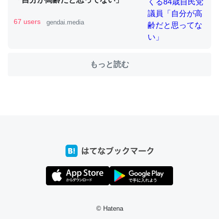
67 users
gendai.media
ちょうど同じ理由でEcho Show 8を設定中でした。Prime
とかSpotifyを支払う孝行もできる。一生で親と会える残
もっと読む
り時間を日数にすると1週間とかの人が多いそうだけど、
それを実質100倍以上に伸ばす効果があるはず……
─たまにLINEするくらいだった遠方の父67歳と僕。ITツール導入で
コミュニケーションが劇的に変化した｜tayorini by LIFULL介護
私も3年前ぐらいに祖母の家に設置した。ポケットWifiみ
たいなのでネット環境作ったけどAlexaしか使わないので
回線代ほとんどかからないですよ。参考：
https://toyoshi.hatenablog.com/entry/2019/05/15/1805
© Hatena
34