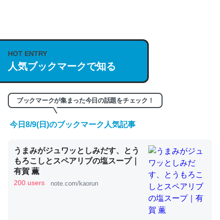
何気にChatGPTの仕組み、特に「トークン」について解
説してる記事が少ないので貴重な良記事。/続編来た
https://isobe324649.hatenablog.com/entry/2023/03/27
HOT ENTRY
/064121
人気ブックマークで知る
─GPTの仕組みと限界についての考察（１） - conceptualization
ブックマークが集まった今日の話題をチェック！
今日8/9(日)のブックマーク人気記事
これは良記事。32768トークンだと英語小説100ページ分
うまみがジュワッとしみだす、とう
くらい。小説でいう「ずっと前の伏線」は回収されないけ
もろこしとスペアリブの塩スープ｜
ど、短期記憶というには多い分量。進化すればするほど分
有賀 薫
かりやすく強くなりそう
200 users
note.com/kaorun
─GPTの仕組みと限界についての考察（１） - conceptualization