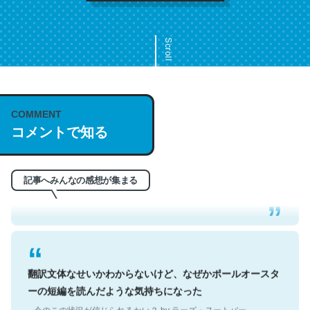
Scroll
COMMENT
これは名文。彼はとてもクレバーなんだろうなと凄く思
コメントで知る
う。英語少しでも読める人は原文もお勧め。自分はこの流
れ好き。Let’s Fucking Go. Then Covid hit. Shit.
─今のこの状況が信じられるかい？ by ラーズ・ヌートバー
記事へみんなの感想が集まる
翻訳文体なせいかわからないけど、なぜかポールオースタ
ーの短編を読んだような気持ちになった
─今のこの状況が信じられるかい？ by ラーズ・ヌートバー