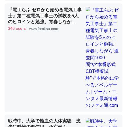
『電工らぶ ゼロから始める電気工事
士』第二種電気工事士の試験を5人
昆虫ってカルシウム少ないのか。知らんかった。調べたら
のヒロインと勉強。青春しなが
コオロギのカルシウム分はエビの600分の1程度。
ら“過去問1000問”や“本番形式CBT
346 users
www.famitsu.com
模擬試験”で本格的に学べるノベル
─ニュース :: 【研究発表】昆虫学の大問題＝「昆虫はなぜ海にいな
ゲーム | ゲーム・エンタメ最新情報
いのか」に関する新仮説
のファミ通.com
論文では「淡水はカルシウムも酸素も不足してて両方に不
利だから両方が拮抗してるのでは」とあって面白い。海に
いる鋏角類（カブトガニ・ウミグモ）はカルシウムを使わ
ずキチンを強化してる筈だが、酵素が違うのか？
─ニュース :: 【研究発表】昆虫学の大問題＝「昆虫はなぜ海にいな
いのか」に関する新仮説
戦時中、大学で輸血の人体実験 患
者に動物の血使用、死亡例も