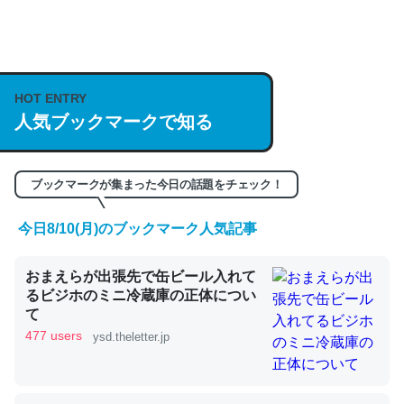
何気にChatGPTの仕組み、特に「トークン」について解
説してる記事が少ないので貴重な良記事。/続編来た
https://isobe324649.hatenablog.com/entry/2023/03/27
HOT ENTRY
/064121
人気ブックマークで知る
─GPTの仕組みと限界についての考察（１） - conceptualization
ブックマークが集まった今日の話題をチェック！
今日8/10(月)のブックマーク人気記事
これは良記事。32768トークンだと英語小説100ページ分
くらい。小説でいう「ずっと前の伏線」は回収されないけ
おまえらが出張先で缶ビール入れて
ど、短期記憶というには多い分量。進化すればするほど分
るビジホのミニ冷蔵庫の正体につい
て
かりやすく強くなりそう
477 users
ysd.theletter.jp
─GPTの仕組みと限界についての考察（１） - conceptualization