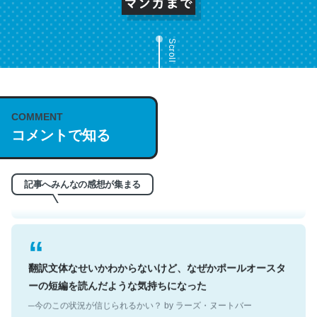
Scroll
これは名文。彼はとてもクレバーなんだろうなと凄く思
COMMENT
コメントで知る
う。英語少しでも読める人は原文もお勧め。自分はこの流
れ好き。Let’s Fucking Go. Then Covid hit. Shit.
─今のこの状況が信じられるかい？ by ラーズ・ヌートバー
記事へみんなの感想が集まる
翻訳文体なせいかわからないけど、なぜかポールオースタ
ーの短編を読んだような気持ちになった
─今のこの状況が信じられるかい？ by ラーズ・ヌートバー