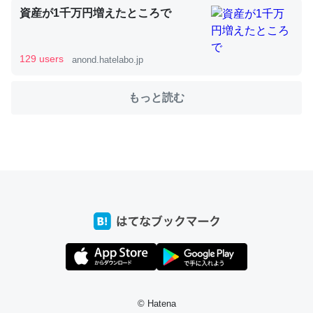
資産が1千万円増えたところで
これを元に考えるとカルシウムを大量に使う脊椎動物と貝
類は苦労してるんだな…。腹足類だと殻を無くしてナメク
129 users
anond.hatelabo.jp
ジになったり努力してるし。
─ニュース :: 【研究発表】昆虫学の大問題＝「昆虫はなぜ海にいな
もっと読む
いのか」に関する新仮説
ウチもEchoを実家に置いて４年。でたまに覗いてる。ぼ
ちぼちRingも置こうかと画策中。あと、Googleマップで
位置情報を共有してる。電池残量や充電中かが分かるので
これ見て生きてるなって分かる。
─たまにLINEするくらいだった遠方の父67歳と僕。ITツール導入で
コミュニケーションが劇的に変化した｜tayorini by LIFULL介護
© Hatena