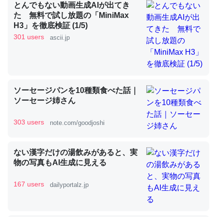
とんでもない動画生成AIが出てき
た 無料で試し放題の「MiniMax
H3」を徹底検証 (1/5)
昆虫ってカルシウム少ないのか。知らんかった。調べたら
301 users
ascii.jp
コオロギのカルシウム分はエビの600分の1程度。
─ニュース :: 【研究発表】昆虫学の大問題＝「昆虫はなぜ海にいな
いのか」に関する新仮説
ソーセージパンを10種類食べた話｜
ソーセージ姉さん
303 users
論文では「淡水はカルシウムも酸素も不足してて両方に不
note.com/goodjoshi
利だから両方が拮抗してるのでは」とあって面白い。海に
いる鋏角類（カブトガニ・ウミグモ）はカルシウムを使わ
ない漢字だけの湯飲みがあると、実
ずキチンを強化してる筈だが、酵素が違うのか？
物の写真もAI生成に見える
─ニュース :: 【研究発表】昆虫学の大問題＝「昆虫はなぜ海にいな
いのか」に関する新仮説
167 users
dailyportalz.jp