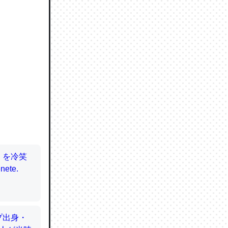
ので貴重
064121
ずっと前
ど分かり
分はエビ