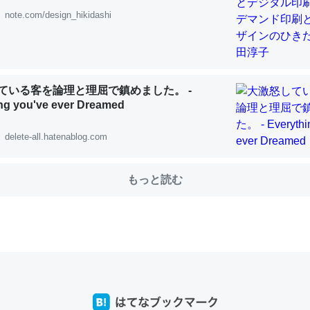
note.com/design_hikidashi
choを実家に置いて４年。でたまに覗いてる。ぼちぼちRingも置こう
、Googleマップで位置情報を共有してる。電池残量や充電中かが分か
ている客を論理と理屈で鎮めました。 -
きてるなって分かる。
ng you've ever Dreamed
INEするくらいだった遠方の父67歳と僕。ITツール導入でコミュニケーションが劇
ni by LIFULL介護
delete-all.hatenablog.com
もっと読む
じ理由でEcho Show 8を設定中でした。PrimeとかSpotifyを支払
生で親と会える残り時間を日数にすると1週間とかの人が多いそうだけ
00倍以上に伸ばす効果があるはず……
INEするくらいだった遠方の父67歳と僕。ITツール導入でコミュニケーションが劇
ni by LIFULL介護