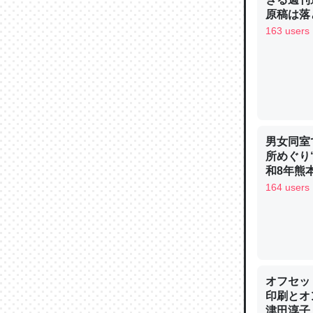
─ニュース
原稿は落
163 users
論文では
は」とあ
チンを強
男女同室
─ニュース
所めぐり
和8年熊
164 users
これを元
類だと殻
─ニュース
オフセッ
印刷とオ
津田淳子