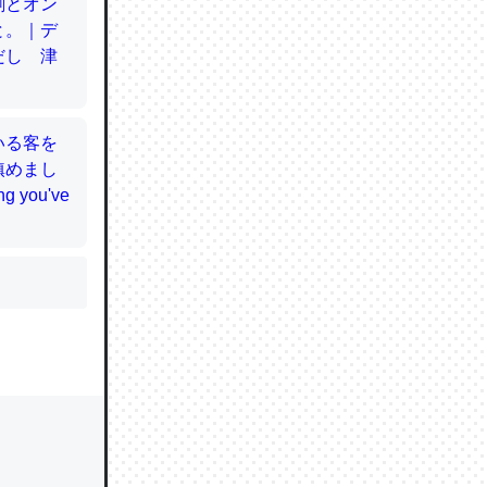
かと画策
るのでこ
的に変化し
う孝行もで
ど、それ
的に変化し