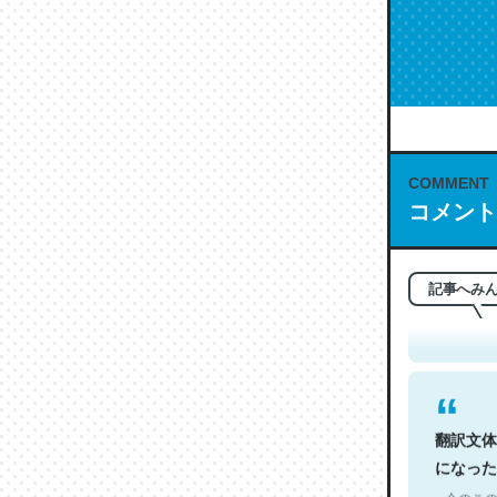
COMMENT
コメント
これは名
もお勧め。自
─今のこの
記事へみ
翻訳文体
になった
─今のこの