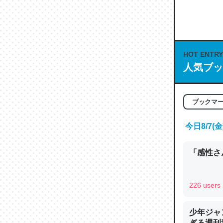
何気にC
な良記事。/続
─GPTの仕
HOT ENTRY
人気ブッ
これは良
ブックマ
の伏線」
やすく強
今日8/7
─GPTの仕
「感性さん
226 users
昆虫って
少年ジャ
の600
ぎる週刊