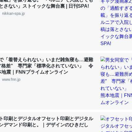
 :: 【研究発表】昆虫学の大問題＝「昆虫はなぜ海にいないのか」に関する新仮説
とさない」ストイックな舞台裏 | 日刊SPA!
nikkan-spa.jp
「淡水はカルシウムも酸素も不足してて両方に不利だから両方が拮抗し
って面白い。海にいる鋏角類（カブトガニ・ウミグモ）はカルシウムを
化してる筈だが、酵素が違うのか？
で「着替えられない」いまだ雑魚寝も…避難
 :: 【研究発表】昆虫学の大問題＝「昆虫はなぜ海にいないのか」に関する新仮説
“格差” 専門家「標準化されていない」 令
本地震｜FNNプライムオンライン
www.fnn.jp
に考えるとカルシウムを大量に使う脊椎動物と貝類は苦労してるんだな
を無くしてナメクジになったり努力してるし。
 :: 【研究発表】昆虫学の大問題＝「昆虫はなぜ海にいないのか」に関する新仮説
ト印刷とデジタルオフセット印刷とデジタル
ンデマンド印刷と。｜デザインのひきだし