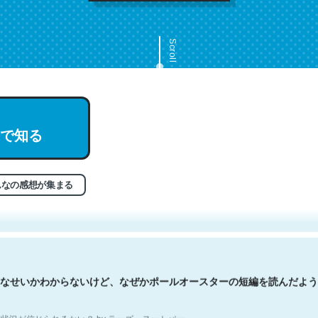
Scroll
で知る
文。彼はとてもクレバーなんだろうなと凄く思う。英語少しでも読める
分はこの流れ好き。Let’s Fucking Go. Then Covid hit. Shit.
状況が信じられるかい？ by ラーズ・ヌートバー
んなの感想が集まる
なせいかわからないけど、なぜかポールオースターの短編を読んだよう
状況が信じられるかい？ by ラーズ・ヌートバー