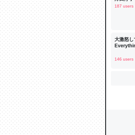
187 users
ウチもE
中。あと
大激怒し
れ見て生
Everythi
─たまにL
た｜tayori
146 users
ちょうど同
きる。一
を実質1
─たまにL
た｜tayori