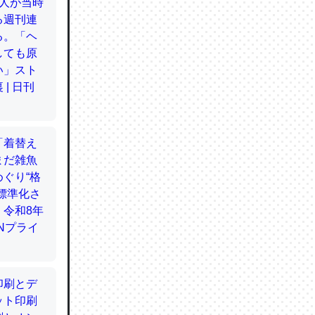
てるので
使わずキ
…。腹足