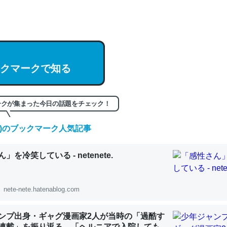
hatGPTの仕組み、特に「トークン」について解説してる記事が少ない
編来た https://isobe324649.hatenablog.com/entry/2023/03/27/
組みと限界についての考察（１） - conceptualization
クマークで知る
記事。32768トークンだと英語小説100ページ分くらい。小説でいう「
ークが集まった今日の話題をチェック！
は回収されないけど、短期記憶というには多い分量。進化すればするほ
くなりそう
(金)のブックマーク人気記事
組みと限界についての考察（１） - conceptualization
」を冷笑している - netenete.
nete-nete.hatenablog.com
カルシウム少ないのか。知らんかった。調べたらコオロギのカルシウム
ンプ出身・ギャグ漫画家2人が当時の「過酷す
分の1程度。
連載」を振り返る。「ヘルニアで入院しても