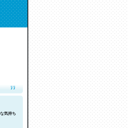
人は原文
な気持ち