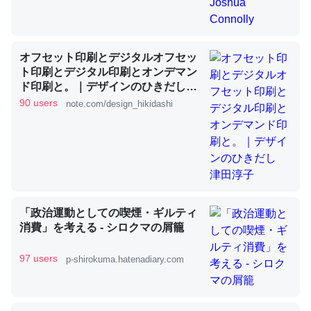
昆虫ってカルシウム少ないのか。知らんかった。調べたら
オフセット印刷とデジタルオフセッ
コオロギのカルシウム分はエビの600分の1程度。
ト印刷とデジタル印刷とオンデマン
ド印刷と。｜デザインのひきだし
─ニュース :: 【研究発表】昆虫学の大問題＝「昆虫はなぜ海にいな
いのか」に関する新仮説
津田淳子
90 users
note.com/design_hikidashi
論文では「淡水はカルシウムも酸素も不足してて両方に不
利だから両方が拮抗してるのでは」とあって面白い。海に
「政治運動としての喫煙・ギルティ
いる鋏角類（カブトガニ・ウミグモ）はカルシウムを使わ
消費」を考える - シロクマの屑籠
ずキチンを強化してる筈だが、酵素が違うのか？
97 users
─ニュース :: 【研究発表】昆虫学の大問題＝「昆虫はなぜ海にいな
p-shirokuma.hatenadiary.com
いのか」に関する新仮説