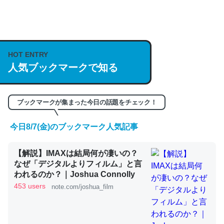
何気にChatGPTの仕組み、特に「トークン」について解
説してる記事が少ないので貴重な良記事。/続編来た
https://isobe324649.hatenablog.com/entry/2023/03/27
HOT ENTRY
人気ブックマークで知る
/064121
─GPTの仕組みと限界についての考察（１） - conceptualization
ブックマークが集まった今日の話題をチェック！
今日8/7(金)のブックマーク人気記事
これは良記事。32768トークンだと英語小説100ページ分
【解説】IMAXは結局何が凄いの？
くらい。小説でいう「ずっと前の伏線」は回収されないけ
なぜ「デジタルよりフィルム」と言
ど、短期記憶というには多い分量。進化すればするほど分
われるのか？｜Joshua Connolly
かりやすく強くなりそう
453 users
note.com/joshua_film
─GPTの仕組みと限界についての考察（１） - conceptualization