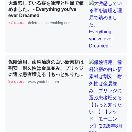
大激怒している客を論理と理屈で鎮
めました。 - Everything you've
ever Dreamed
これを元に考えるとカルシウムを大量に使う脊椎動物と貝
77 users
delete-all.hatenablog.com
類は苦労してるんだな…。腹足類だと殻を無くしてナメク
ジになったり努力してるし。
─ニュース :: 【研究発表】昆虫学の大問題＝「昆虫はなぜ海にいな
いのか」に関する新仮説
保険適用、歯科治療の白い新素材は
割安 耐久性は金属並み、ブリッジ
に選ぶ患者増える【もっと知りた
い！】【グッド！モーニング】
95 users
www.youtube.com
ウチもEchoを実家に置いて４年。でたまに覗いてる。ぼ
(2026年8月3日)
ちぼちRingも置こうかと画策中。あと、Googleマップで
位置情報を共有してる。電池残量や充電中かが分かるので
これ見て生きてるなって分かる。
─たまにLINEするくらいだった遠方の父67歳と僕。ITツール導入で
コミュニケーションが劇的に変化した｜tayorini by LIFULL介護