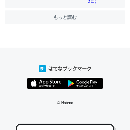
もっと読む
ちょうど同じ理由でEcho Show 8を設定中でした。Prime
とかSpotifyを支払う孝行もできる。一生で親と会える残
り時間を日数にすると1週間とかの人が多いそうだけど、
それを実質100倍以上に伸ばす効果があるはず……
─たまにLINEするくらいだった遠方の父67歳と僕。ITツール導入で
コミュニケーションが劇的に変化した｜tayorini by LIFULL介護
私も3年前ぐらいに祖母の家に設置した。ポケットWifiみ
© Hatena
たいなのでネット環境作ったけどAlexaしか使わないので
回線代ほとんどかからないですよ。参考：
https://toyoshi.hatenablog.com/entry/2019/05/15/1805
34