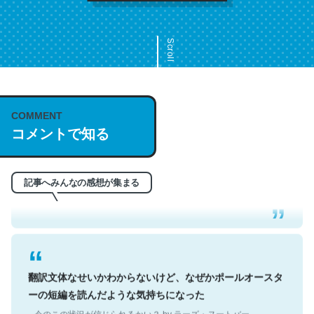
Scroll
COMMENT
これは名文。彼はとてもクレバーなんだろうなと凄く思
コメントで知る
う。英語少しでも読める人は原文もお勧め。自分はこの流
れ好き。Let’s Fucking Go. Then Covid hit. Shit.
─今のこの状況が信じられるかい？ by ラーズ・ヌートバー
記事へみんなの感想が集まる
翻訳文体なせいかわからないけど、なぜかポールオースタ
ーの短編を読んだような気持ちになった
─今のこの状況が信じられるかい？ by ラーズ・ヌートバー