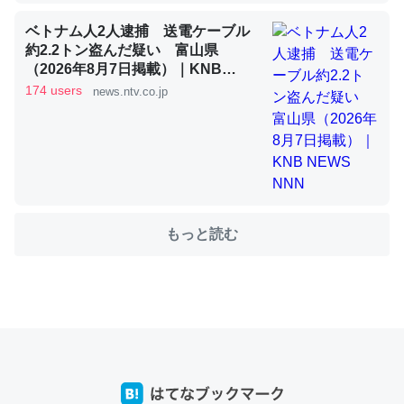
ベトナム人2人逮捕 送電ケーブル
約2.2トン盗んだ疑い 富山県
これを元に考えるとカルシウムを大量に使う脊椎動物と貝
（2026年8月7日掲載）｜KNB
類は苦労してるんだな…。腹足類だと殻を無くしてナメク
NEWS NNN
174 users
news.ntv.co.jp
ジになったり努力してるし。
─ニュース :: 【研究発表】昆虫学の大問題＝「昆虫はなぜ海にいな
いのか」に関する新仮説
もっと読む
ウチもEchoを実家に置いて４年。でたまに覗いてる。ぼ
ちぼちRingも置こうかと画策中。あと、Googleマップで
位置情報を共有してる。電池残量や充電中かが分かるので
これ見て生きてるなって分かる。
─たまにLINEするくらいだった遠方の父67歳と僕。ITツール導入で
コミュニケーションが劇的に変化した｜tayorini by LIFULL介護