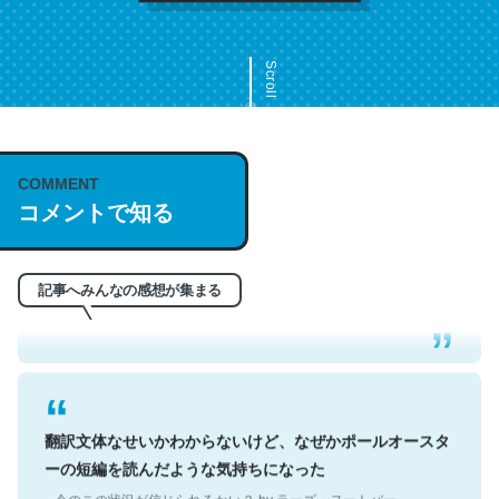
Scroll
COMMENT
これは名文。彼はとてもクレバーなんだろうなと凄く思
コメントで知る
う。英語少しでも読める人は原文もお勧め。自分はこの流
れ好き。Let’s Fucking Go. Then Covid hit. Shit.
─今のこの状況が信じられるかい？ by ラーズ・ヌートバー
記事へみんなの感想が集まる
翻訳文体なせいかわからないけど、なぜかポールオースタ
ーの短編を読んだような気持ちになった
─今のこの状況が信じられるかい？ by ラーズ・ヌートバー