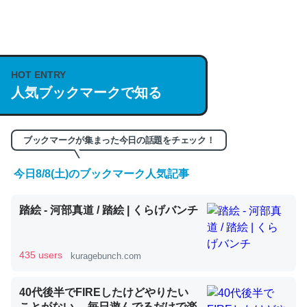
何気にChatGPTの仕組み、特に「トークン」について解
説してる記事が少ないので貴重な良記事。/続編来た
HOT ENTRY
https://isobe324649.hatenablog.com/entry/2023/03/27
人気ブックマークで知る
/064121
─GPTの仕組みと限界についての考察（１） - conceptualization
ブックマークが集まった今日の話題をチェック！
今日8/8(土)のブックマーク人気記事
これは良記事。32768トークンだと英語小説100ページ分
踏絵 - 河部真道 / 踏絵 | くらげバンチ
くらい。小説でいう「ずっと前の伏線」は回収されないけ
ど、短期記憶というには多い分量。進化すればするほど分
かりやすく強くなりそう
435 users
kuragebunch.com
─GPTの仕組みと限界についての考察（１） - conceptualization
40代後半でFIREしたけどやりたい
ことがない。 毎日遊んでるだけで楽