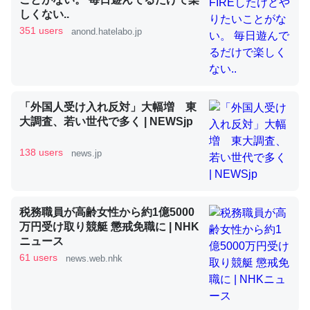
しくない..
351 users
anond.hatelabo.jp
昆虫ってカルシウム少ないのか。知らんかった。調べたら
コオロギのカルシウム分はエビの600分の1程度。
─ニュース :: 【研究発表】昆虫学の大問題＝「昆虫はなぜ海にいな
いのか」に関する新仮説
「外国人受け入れ反対」大幅増 東
大調査、若い世代で多く | NEWSjp
138 users
news.jp
論文では「淡水はカルシウムも酸素も不足してて両方に不
利だから両方が拮抗してるのでは」とあって面白い。海に
税務職員が高齢女性から約1億5000
いる鋏角類（カブトガニ・ウミグモ）はカルシウムを使わ
万円受け取り競艇 懲戒免職に | NHK
ずキチンを強化してる筈だが、酵素が違うのか？
ニュース
61 users
─ニュース :: 【研究発表】昆虫学の大問題＝「昆虫はなぜ海にいな
news.web.nhk
いのか」に関する新仮説