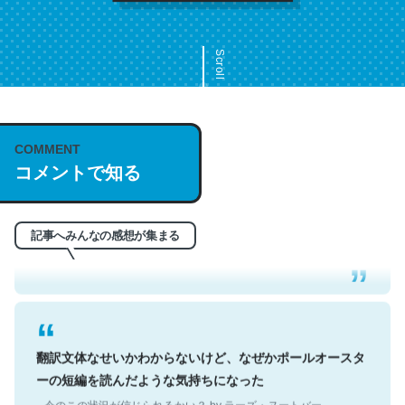
Scroll
COMMENT
これは名文。彼はとてもクレバーなんだろうなと凄く思
コメントで知る
う。英語少しでも読める人は原文もお勧め。自分はこの流
れ好き。Let’s Fucking Go. Then Covid hit. Shit.
─今のこの状況が信じられるかい？ by ラーズ・ヌートバー
記事へみんなの感想が集まる
翻訳文体なせいかわからないけど、なぜかポールオースタ
ーの短編を読んだような気持ちになった
─今のこの状況が信じられるかい？ by ラーズ・ヌートバー