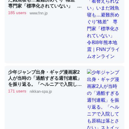
専門家「標準化されていない」 令
和8年熊本地震｜FNNプライムオン
185 users
www.fnn.jp
ライン
昆虫ってカルシウム少ないのか。知らんかった。調べたら
コオロギのカルシウム分はエビの600分の1程度。
─ニュース :: 【研究発表】昆虫学の大問題＝「昆虫はなぜ海にいな
いのか」に関する新仮説
少年ジャンプ出身・ギャグ漫画家2
論文では「淡水はカルシウムも酸素も不足してて両方に不
人が当時の「過酷すぎる週刊連載」
を振り返る。「ヘルニアで入院して
利だから両方が拮抗してるのでは」とあって面白い。海に
も原稿は落とさない」ストイックな
171 users
nikkan-spa.jp
いる鋏角類（カブトガニ・ウミグモ）はカルシウムを使わ
舞台裏 | 日刊SPA!
ずキチンを強化してる筈だが、酵素が違うのか？
─ニュース :: 【研究発表】昆虫学の大問題＝「昆虫はなぜ海にいな
いのか」に関する新仮説