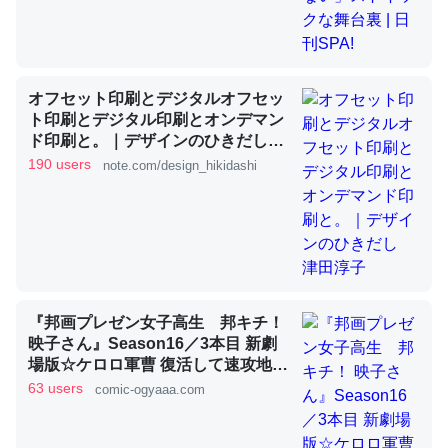
これを元に考えるとカルシウムを大量に使う脊椎動物と貝
類は苦労してるんだな…。腹足類だと殻を無くしてナメク
オフセット印刷とデジタルオフセッ
ジになったり努力してるし。
ト印刷とデジタル印刷とオンデマン
ド印刷と。｜デザインのひきだし
─ニュース :: 【研究発表】昆虫学の大問題＝「昆虫はなぜ海にいな
いのか」に関する新仮説
津田淳子
190 users
note.com/design_hikidashi
ウチもEchoを実家に置いて４年。でたまに覗いてる。ぼ
ちぼちRingも置こうかと画策中。あと、Googleマップで
『邦画プレゼン女子高生 邦キチ！
位置情報を共有してる。電池残量や充電中かが分かるので
映子さん』Season16／3本目 新劇
これ見て生きてるなって分かる。
場版☆ケロロ軍曹 復活して速攻地球
滅亡の危機であります！ - 服部昇大 |
63 users
comic-ogyaaa.com
─たまにLINEするくらいだった遠方の父67歳と僕。ITツール導入で
COMIC OGYAAA!!
コミュニケーションが劇的に変化した｜tayorini by LIFULL介護