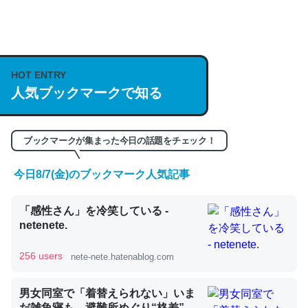
何気にChatGPTの仕組み、特に「トークン」について解
説してる記事が少ないので貴重な良記事。/続編来た
https://isobe324649.hatenablog.com/entry/2023/03/27
HOT ENTRY
人気ブックマークで知る
/064121
─GPTの仕組みと限界についての考察（１） - conceptualization
ブックマークが集まった今日の話題をチェック！
今日8/7(金)のブックマーク人気記事
これは良記事。32768トークンだと英語小説100ページ分
「感性さん」を冷笑している -
くらい。小説でいう「ずっと前の伏線」は回収されないけ
netenete.
ど、短期記憶というには多い分量。進化すればするほど分
かりやすく強くなりそう
256 users
nete-nete.hatenablog.com
─GPTの仕組みと限界についての考察（１） - conceptualization
男女同室で「着替えられない」いま
だ雑魚寝も…避難所めぐり“格差”