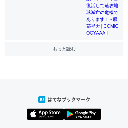
ちょうど同じ理由でEcho Show 8を設定中でした。Prime
とかSpotifyを支払う孝行もできる。一生で親と会える残
り時間を日数にすると1週間とかの人が多いそうだけど、
それを実質100倍以上に伸ばす効果があるはず……
もっと読む
─たまにLINEするくらいだった遠方の父67歳と僕。ITツール導入で
コミュニケーションが劇的に変化した｜tayorini by LIFULL介護
私も3年前ぐらいに祖母の家に設置した。ポケットWifiみ
たいなのでネット環境作ったけどAlexaしか使わないので
回線代ほとんどかからないですよ。参考：
https://toyoshi.hatenablog.com/entry/2019/05/15/1805
34