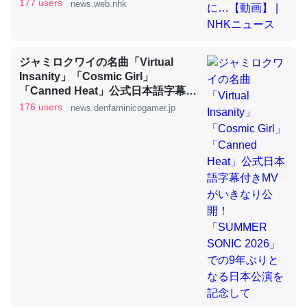
177 users
news.web.nhk
これを元に考えるとカルシウムを大量に使う脊椎動物と貝
ジャミロクワイの名曲「Virtual
類は苦労してるんだな…。腹足類だと殻を無くしてナメク
Insanity」「Cosmic Girl」
ジになったり努力してるし。
「Canned Heat」公式日本語字幕付
─ニュース :: 【研究発表】昆虫学の大問題＝「昆虫はなぜ海にいな
きMVがいきなり公開！「SUMMER
176 users
news.denfaminicogamer.jp
いのか」に関する新仮説
SONIC 2026」での9年ぶりとなる日
本公演を記念して
ウチもEchoを実家に置いて４年。でたまに覗いてる。ぼ
ちぼちRingも置こうかと画策中。あと、Googleマップで
位置情報を共有してる。電池残量や充電中かが分かるので
これ見て生きてるなって分かる。
─たまにLINEするくらいだった遠方の父67歳と僕。ITツール導入で
コミュニケーションが劇的に変化した｜tayorini by LIFULL介護