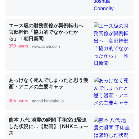
昆虫ってカルシウム少ないのか。知らんかった。調べたら
エース級の財務官僚が異例転出へ
コオロギのカルシウム分はエビの600分の1程度。
官邸幹部「協力的でなかったか
ら」：朝日新聞
─ニュース :: 【研究発表】昆虫学の大問題＝「昆虫はなぜ海にいな
いのか」に関する新仮説
359 users
www.asahi.com
あっけなく死んでしまったと思う漫
論文では「淡水はカルシウムも酸素も不足してて両方に不
画・アニメの主要キャラ
利だから両方が拮抗してるのでは」とあって面白い。海に
いる鋏角類（カブトガニ・ウミグモ）はカルシウムを使わ
305 users
anond.hatelabo.jp
ずキチンを強化してる筈だが、酵素が違うのか？
─ニュース :: 【研究発表】昆虫学の大問題＝「昆虫はなぜ海にいな
熊本 八代 地震の瞬間 手術室は緊迫
いのか」に関する新仮説
した状況に…【動画】 | NHKニュー
ス