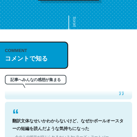
Scroll
COMMENT
これは名文。彼はとてもクレバーなんだろうなと凄く思
コメントで知る
う。英語少しでも読める人は原文もお勧め。自分はこの流
れ好き。Let’s Fucking Go. Then Covid hit. Shit.
─今のこの状況が信じられるかい？ by ラーズ・ヌートバー
記事へみんなの感想が集まる
翻訳文体なせいかわからないけど、なぜかポールオースタ
ーの短編を読んだような気持ちになった
─今のこの状況が信じられるかい？ by ラーズ・ヌートバー