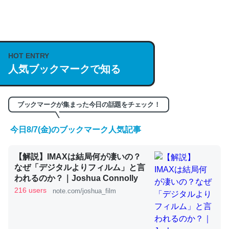
何気にChatGPTの仕組み、特に「トークン」について解
説してる記事が少ないので貴重な良記事。/続編来た
https://isobe324649.hatenablog.com/entry/2023/03/27
HOT ENTRY
人気ブックマークで知る
/064121
─GPTの仕組みと限界についての考察（１） - conceptualization
ブックマークが集まった今日の話題をチェック！
今日8/7(金)のブックマーク人気記事
これは良記事。32768トークンだと英語小説100ページ分
【解説】IMAXは結局何が凄いの？
くらい。小説でいう「ずっと前の伏線」は回収されないけ
なぜ「デジタルよりフィルム」と言
ど、短期記憶というには多い分量。進化すればするほど分
われるのか？｜Joshua Connolly
かりやすく強くなりそう
216 users
note.com/joshua_film
─GPTの仕組みと限界についての考察（１） - conceptualization