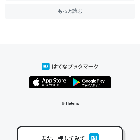
もっと読む
ちょうど同じ理由でEcho Show 8を設定中でした。Prime
とかSpotifyを支払う孝行もできる。一生で親と会える残
り時間を日数にすると1週間とかの人が多いそうだけど、
それを実質100倍以上に伸ばす効果があるはず……
─たまにLINEするくらいだった遠方の父67歳と僕。ITツール導入で
コミュニケーションが劇的に変化した｜tayorini by LIFULL介護
私も3年前ぐらいに祖母の家に設置した。ポケットWifiみ
© Hatena
たいなのでネット環境作ったけどAlexaしか使わないので
回線代ほとんどかからないですよ。参考：
https://toyoshi.hatenablog.com/entry/2019/05/15/1805
34