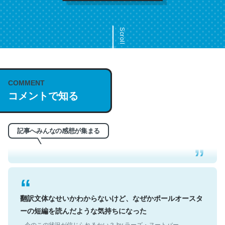
Scroll
COMMENT
これは名文。彼はとてもクレバーなんだろうなと凄く思
コメントで知る
う。英語少しでも読める人は原文もお勧め。自分はこの流
れ好き。Let’s Fucking Go. Then Covid hit. Shit.
─今のこの状況が信じられるかい？ by ラーズ・ヌートバー
記事へみんなの感想が集まる
翻訳文体なせいかわからないけど、なぜかポールオースタ
ーの短編を読んだような気持ちになった
─今のこの状況が信じられるかい？ by ラーズ・ヌートバー