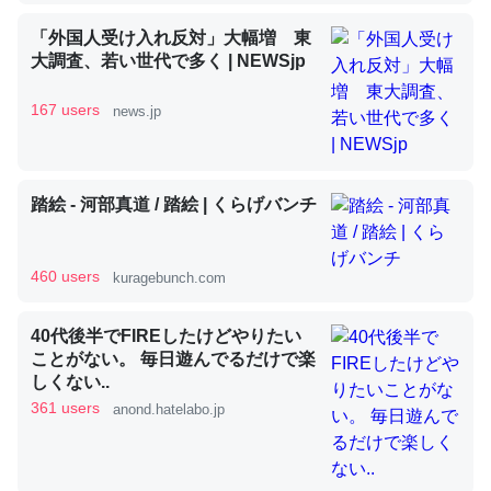
「外国人受け入れ反対」大幅増 東
大調査、若い世代で多く | NEWSjp
昆虫ってカルシウム少ないのか。知らんかった。調べたら
コオロギのカルシウム分はエビの600分の1程度。
167 users
news.jp
─ニュース :: 【研究発表】昆虫学の大問題＝「昆虫はなぜ海にいな
いのか」に関する新仮説
踏絵 - 河部真道 / 踏絵 | くらげバンチ
460 users
kuragebunch.com
論文では「淡水はカルシウムも酸素も不足してて両方に不
利だから両方が拮抗してるのでは」とあって面白い。海に
40代後半でFIREしたけどやりたい
いる鋏角類（カブトガニ・ウミグモ）はカルシウムを使わ
ことがない。 毎日遊んでるだけで楽
ずキチンを強化してる筈だが、酵素が違うのか？
しくない..
361 users
─ニュース :: 【研究発表】昆虫学の大問題＝「昆虫はなぜ海にいな
anond.hatelabo.jp
いのか」に関する新仮説