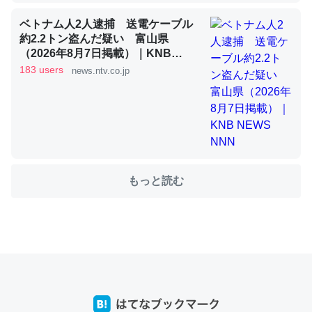
ベトナム人2人逮捕 送電ケーブル
約2.2トン盗んだ疑い 富山県
これを元に考えるとカルシウムを大量に使う脊椎動物と貝
（2026年8月7日掲載）｜KNB
類は苦労してるんだな…。腹足類だと殻を無くしてナメク
NEWS NNN
183 users
news.ntv.co.jp
ジになったり努力してるし。
─ニュース :: 【研究発表】昆虫学の大問題＝「昆虫はなぜ海にいな
いのか」に関する新仮説
もっと読む
ウチもEchoを実家に置いて４年。でたまに覗いてる。ぼ
ちぼちRingも置こうかと画策中。あと、Googleマップで
位置情報を共有してる。電池残量や充電中かが分かるので
これ見て生きてるなって分かる。
─たまにLINEするくらいだった遠方の父67歳と僕。ITツール導入で
コミュニケーションが劇的に変化した｜tayorini by LIFULL介護