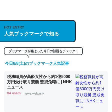
何気にChatGPTの仕組み、特に「トークン」について解
説してる記事が少ないので貴重な良記事。/続編来た
https://isobe324649.hatenablog.com/entry/2023/03/27
HOT ENTRY
人気ブックマークで知る
/064121
─GPTの仕組みと限界についての考察（１） - conceptualization
ブックマークが集まった今日の話題をチェック！
今日8/8(土)のブックマーク人気記事
これは良記事。32768トークンだと英語小説100ページ分
税務職員が高齢女性から約1億5000
くらい。小説でいう「ずっと前の伏線」は回収されないけ
万円受け取り競艇 懲戒免職に | NHK
ど、短期記憶というには多い分量。進化すればするほど分
ニュース
かりやすく強くなりそう
84 users
news.web.nhk
─GPTの仕組みと限界についての考察（１） - conceptualization