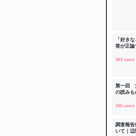
─ニュース
「好きな
論文では
答が正論
は」とあ
チンを強
383 users
─ニュース
第一回 
の読みも
280 users
これを元
類だと殻
─ニュース
調査報告
いて｜辺