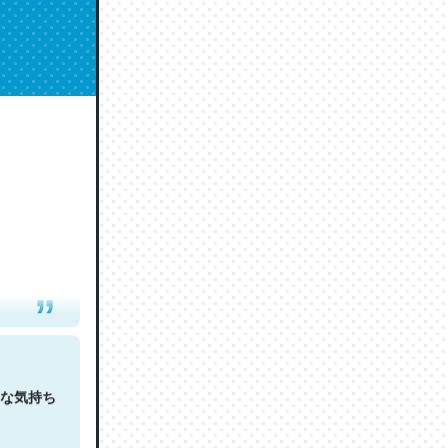
人は原文
な気持ち