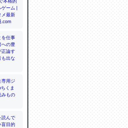
てるので
使わずキ
…。腹足