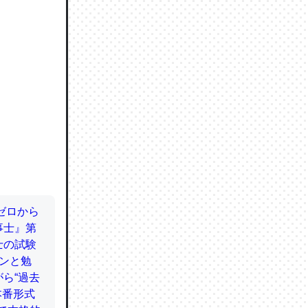
ので貴重
064121
ずっと前
ど分かり
分はエビ