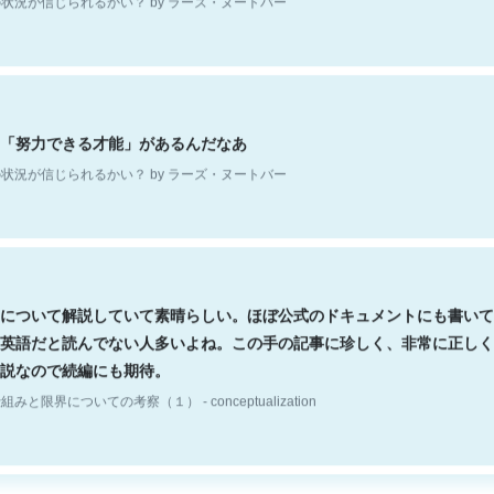
「努力できる才能」があるんだなあ
状況が信じられるかい？ by ラーズ・ヌートバー
について解説していて素晴らしい。ほぼ公式のドキュメントにも書いて
英語だと読んでない人多いよね。この手の記事に珍しく、非常に正しく
説なので続編にも期待。
組みと限界についての考察（１） - conceptualization