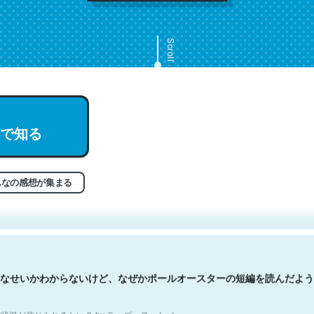
Scroll
で知る
文。彼はとてもクレバーなんだろうなと凄く思う。英語少しでも読める
分はこの流れ好き。Let’s Fucking Go. Then Covid hit. Shit.
状況が信じられるかい？ by ラーズ・ヌートバー
んなの感想が集まる
なせいかわからないけど、なぜかポールオースターの短編を読んだよう
状況が信じられるかい？ by ラーズ・ヌートバー