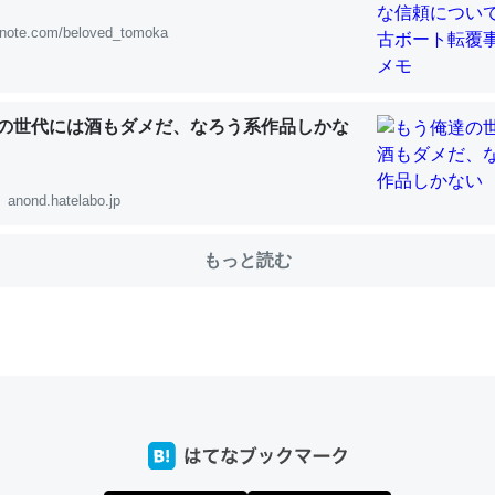
note.com/beloved_tomoka
choを実家に置いて４年。でたまに覗いてる。ぼちぼちRingも置こう
、Googleマップで位置情報を共有してる。電池残量や充電中かが分か
の世代には酒もダメだ、なろう系作品しかな
きてるなって分かる。
INEするくらいだった遠方の父67歳と僕。ITツール導入でコミュニケーションが劇
ni by LIFULL介護
anond.hatelabo.jp
もっと読む
じ理由でEcho Show 8を設定中でした。PrimeとかSpotifyを支払
生で親と会える残り時間を日数にすると1週間とかの人が多いそうだけ
00倍以上に伸ばす効果があるはず……
INEするくらいだった遠方の父67歳と僕。ITツール導入でコミュニケーションが劇
ni by LIFULL介護