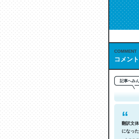
COMMENT
コメント
これは名
もお勧め。自
─今のこの
記事へみ
翻訳文体
になった
─今のこの