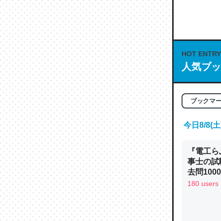
何気にC
な良記事。/続
─GPTの仕
HOT ENTRY
人気ブッ
これは良
ブックマ
の伏線」
今日8/8
やすく強
─GPTの仕
『電工ら
事士の試
去問10
べるノベ
180 users
通.com
昆虫って
の600