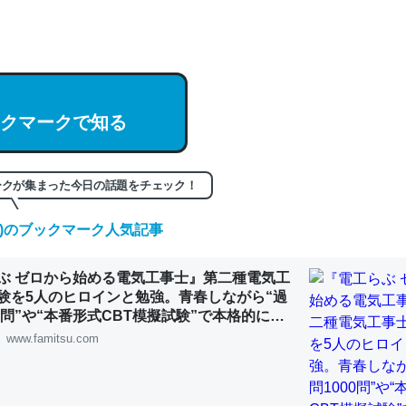
hatGPTの仕組み、特に「トークン」について解説してる記事が少ない
編来た https://isobe324649.hatenablog.com/entry/2023/03/27/
組みと限界についての考察（１） - conceptualization
クマークで知る
記事。32768トークンだと英語小説100ページ分くらい。小説でいう「
ークが集まった今日の話題をチェック！
は回収されないけど、短期記憶というには多い分量。進化すればするほ
(土)のブックマーク人気記事
くなりそう
組みと限界についての考察（１） - conceptualization
ぶ ゼロから始める電気工事士』第二種電気工
験を5人のヒロインと勉強。青春しながら“過
00問”や“本番形式CBT模擬試験”で本格的に学
ルゲーム | ゲーム・エンタメ最新情報のファミ
www.famitsu.com
カルシウム少ないのか。知らんかった。調べたらコオロギのカルシウム
分の1程度。