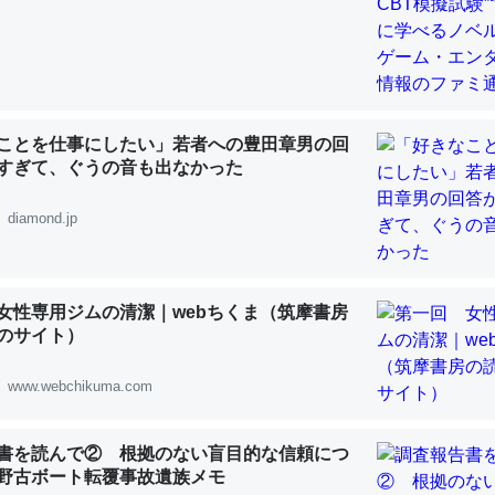
 :: 【研究発表】昆虫学の大問題＝「昆虫はなぜ海にいないのか」に関する新仮説
ことを仕事にしたい」若者への豊田章男の回
「淡水はカルシウムも酸素も不足してて両方に不利だから両方が拮抗し
すぎて、ぐうの音も出なかった
って面白い。海にいる鋏角類（カブトガニ・ウミグモ）はカルシウムを
化してる筈だが、酵素が違うのか？
diamond.jp
 :: 【研究発表】昆虫学の大問題＝「昆虫はなぜ海にいないのか」に関する新仮説
女性専用ジムの清潔｜webちくま（筑摩書房
のサイト）
に考えるとカルシウムを大量に使う脊椎動物と貝類は苦労してるんだな
www.webchikuma.com
を無くしてナメクジになったり努力してるし。
 :: 【研究発表】昆虫学の大問題＝「昆虫はなぜ海にいないのか」に関する新仮説
書を読んで② 根拠のない盲目的な信頼につ
野古ボート転覆事故遺族メモ