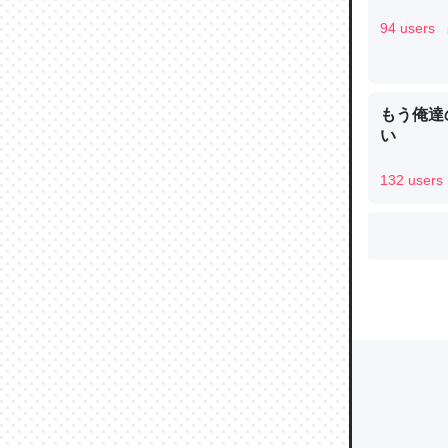
94 users
ウチもE
中。あと
もう俺達
れ見て生
い
─たまにL
た｜tayori
132 users
ちょうど同
きる。一
を実質1
─たまにL
た｜tayori