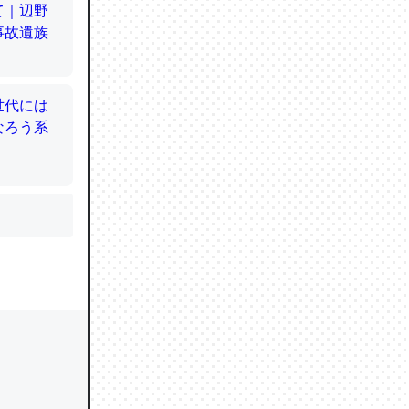
かと画策
るのでこ
的に変化し
う孝行もで
ど、それ
的に変化し