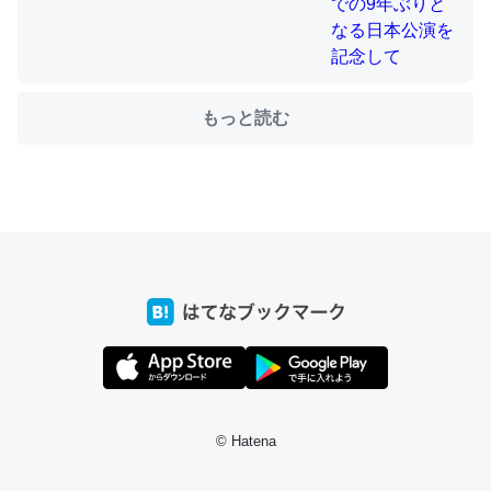
ちょうど同じ理由でEcho Show 8を設定中でした。Prime
もっと読む
とかSpotifyを支払う孝行もできる。一生で親と会える残
り時間を日数にすると1週間とかの人が多いそうだけど、
それを実質100倍以上に伸ばす効果があるはず……
─たまにLINEするくらいだった遠方の父67歳と僕。ITツール導入で
コミュニケーションが劇的に変化した｜tayorini by LIFULL介護
私も3年前ぐらいに祖母の家に設置した。ポケットWifiみ
たいなのでネット環境作ったけどAlexaしか使わないので
回線代ほとんどかからないですよ。参考：
© Hatena
https://toyoshi.hatenablog.com/entry/2019/05/15/1805
34