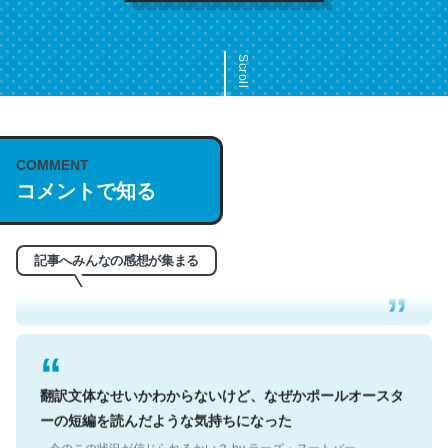
Scroll
COMMENT
これは名文。彼はとてもクレバーなんだろうなと凄く思
コメントで知る
う。英語少しでも読める人は原文もお勧め。自分はこの流
れ好き。Let’s Fucking Go. Then Covid hit. Shit.
─今のこの状況が信じられるかい？ by ラーズ・ヌートバー
記事へみんなの感想が集まる
翻訳文体なせいかわからないけど、なぜかポールオースタ
ーの短編を読んだような気持ちになった
─今のこの状況が信じられるかい？ by ラーズ・ヌートバー