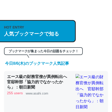
何気にChatGPTの仕組み、特に「トークン」について解
説してる記事が少ないので貴重な良記事。/続編来た
https://isobe324649.hatenablog.com/entry/2023/03/27
HOT ENTRY
人気ブックマークで知る
/064121
─GPTの仕組みと限界についての考察（１） - conceptualization
ブックマークが集まった今日の話題をチェック！
今日8/6(木)のブックマーク人気記事
これは良記事。32768トークンだと英語小説100ページ分
エース級の財務官僚が異例転出へ
くらい。小説でいう「ずっと前の伏線」は回収されないけ
官邸幹部「協力的でなかったか
ど、短期記憶というには多い分量。進化すればするほど分
ら」：朝日新聞
かりやすく強くなりそう
255 users
www.asahi.com
─GPTの仕組みと限界についての考察（１） - conceptualization