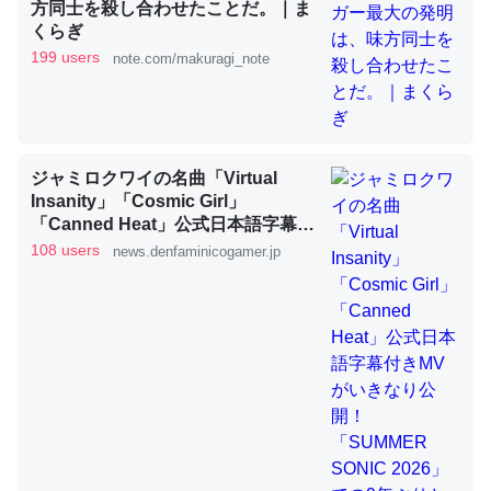
方同士を殺し合わせたことだ。｜ま
くらぎ
199 users
note.com/makuragi_note
これを元に考えるとカルシウムを大量に使う脊椎動物と貝
類は苦労してるんだな…。腹足類だと殻を無くしてナメク
ジになったり努力してるし。
─ニュース :: 【研究発表】昆虫学の大問題＝「昆虫はなぜ海にいな
いのか」に関する新仮説
ジャミロクワイの名曲「Virtual
Insanity」「Cosmic Girl」
「Canned Heat」公式日本語字幕付
きMVがいきなり公開！「SUMMER
108 users
news.denfaminicogamer.jp
SONIC 2026」での9年ぶりとなる日
本公演を記念して
ウチもEchoを実家に置いて４年。でたまに覗いてる。ぼ
ちぼちRingも置こうかと画策中。あと、Googleマップで
位置情報を共有してる。電池残量や充電中かが分かるので
これ見て生きてるなって分かる。
─たまにLINEするくらいだった遠方の父67歳と僕。ITツール導入で
コミュニケーションが劇的に変化した｜tayorini by LIFULL介護