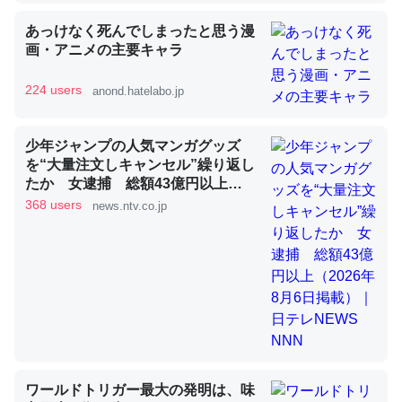
あっけなく死んでしまったと思う漫
画・アニメの主要キャラ
昆虫ってカルシウム少ないのか。知らんかった。調べたら
コオロギのカルシウム分はエビの600分の1程度。
224 users
anond.hatelabo.jp
─ニュース :: 【研究発表】昆虫学の大問題＝「昆虫はなぜ海にいな
いのか」に関する新仮説
少年ジャンプの人気マンガグッズ
を“大量注文しキャンセル”繰り返し
たか 女逮捕 総額43億円以上
（2026年8月6日掲載）｜日テレ
368 users
news.ntv.co.jp
NEWS NNN
論文では「淡水はカルシウムも酸素も不足してて両方に不
利だから両方が拮抗してるのでは」とあって面白い。海に
いる鋏角類（カブトガニ・ウミグモ）はカルシウムを使わ
ずキチンを強化してる筈だが、酵素が違うのか？
─ニュース :: 【研究発表】昆虫学の大問題＝「昆虫はなぜ海にいな
いのか」に関する新仮説
ワールドトリガー最大の発明は、味