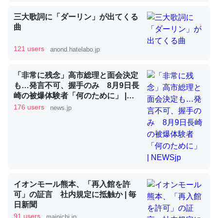
三大歌詞に「ダーリン」が出てくる
曲
昆虫ってカルシウム少ないのか。知らんかった。調べたら
コオロギのカルシウム分はエビの600分の1程度。
121 users
anond.hatelabo.jp
─ニュース :: 【研究発表】昆虫学の大問題＝「昆虫はなぜ海にいな
いのか」に関する新仮説
「非常に残念」高市総理と面会決定
も…発言不可、握手のみ 8月9日長
崎の被爆体験者「何のために」 |
NEWSjp
176 users
news.jp
論文では「淡水はカルシウムも酸素も不足してて両方に不
利だから両方が拮抗してるのでは」とあって面白い。海に
いる鋏角類（カブトガニ・ウミグモ）はカルシウムを使わ
ずキチンを強化してる筈だが、酵素が違うのか？
─ニュース :: 【研究発表】昆虫学の大問題＝「昆虫はなぜ海にいな
いのか」に関する新仮説
イオンモール熊本、「再入館を許
可」の証言 社内規定に抵触か | 毎
日新聞
91 users
mainichi.jp