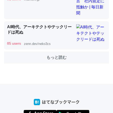
これを元に考えるとカルシウムを大量に使う脊椎動物と貝
類は苦労してるんだな…。腹足類だと殻を無くしてナメク
ジになったり努力してるし。
AI時代、アーキテクトやテックリー
ドは死ぬ
─ニュース :: 【研究発表】昆虫学の大問題＝「昆虫はなぜ海にいな
いのか」に関する新仮説
85 users
zenn.dev/neko3cs
もっと読む
ウチもEchoを実家に置いて４年。でたまに覗いてる。ぼ
ちぼちRingも置こうかと画策中。あと、Googleマップで
位置情報を共有してる。電池残量や充電中かが分かるので
これ見て生きてるなって分かる。
─たまにLINEするくらいだった遠方の父67歳と僕。ITツール導入で
コミュニケーションが劇的に変化した｜tayorini by LIFULL介護