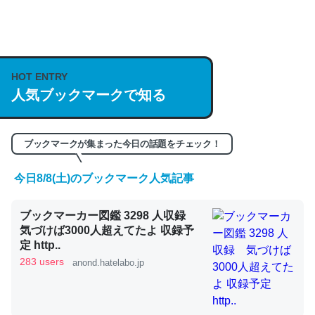
何気にChatGPTの仕組み、特に「トークン」について解
説してる記事が少ないので貴重な良記事。/続編来た
https://isobe324649.hatenablog.com/entry/2023/03/27
HOT ENTRY
/064121
人気ブックマークで知る
─GPTの仕組みと限界についての考察（１） - conceptualization
ブックマークが集まった今日の話題をチェック！
今日8/8(土)のブックマーク人気記事
これは良記事。32768トークンだと英語小説100ページ分
くらい。小説でいう「ずっと前の伏線」は回収されないけ
ブックマーカー図鑑 3298 人収録
ど、短期記憶というには多い分量。進化すればするほど分
気づけば3000人超えてたよ 収録予
かりやすく強くなりそう
定 http..
283 users
anond.hatelabo.jp
─GPTの仕組みと限界についての考察（１） - conceptualization