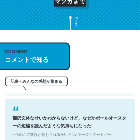
Scroll
これは名文。彼はとてもクレバーなんだろうなと凄く思
COMMENT
コメントで知る
う。英語少しでも読める人は原文もお勧め。自分はこの流
れ好き。Let’s Fucking Go. Then Covid hit. Shit.
─今のこの状況が信じられるかい？ by ラーズ・ヌートバー
記事へみんなの感想が集まる
翻訳文体なせいかわからないけど、なぜかポールオースタ
ーの短編を読んだような気持ちになった
─今のこの状況が信じられるかい？ by ラーズ・ヌートバー