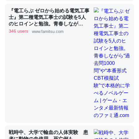
『電工らぶ ゼロから始める電気工事
士』第二種電気工事士の試験を5人
昆虫ってカルシウム少ないのか。知らんかった。調べたら
のヒロインと勉強。青春しなが
ら“過去問1000問”や“本番形式CBT
コオロギのカルシウム分はエビの600分の1程度。
346 users
www.famitsu.com
模擬試験”で本格的に学べるノベル
─ニュース :: 【研究発表】昆虫学の大問題＝「昆虫はなぜ海にいな
ゲーム | ゲーム・エンタメ最新情報
いのか」に関する新仮説
のファミ通.com
論文では「淡水はカルシウムも酸素も不足してて両方に不
利だから両方が拮抗してるのでは」とあって面白い。海に
いる鋏角類（カブトガニ・ウミグモ）はカルシウムを使わ
ずキチンを強化してる筈だが、酵素が違うのか？
─ニュース :: 【研究発表】昆虫学の大問題＝「昆虫はなぜ海にいな
いのか」に関する新仮説
戦時中、大学で輸血の人体実験 患
者に動物の血使用、死亡例も