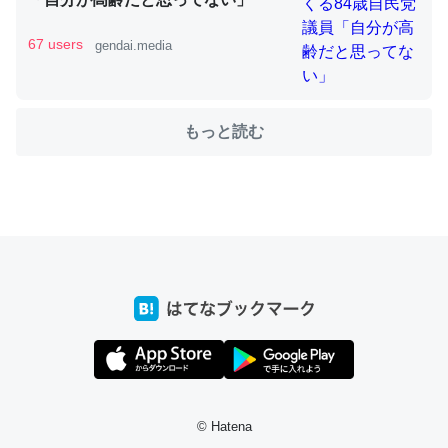
67 users
gendai.media
ちょうど同じ理由でEcho Show 8を設定中でした。Prime
とかSpotifyを支払う孝行もできる。一生で親と会える残
もっと読む
り時間を日数にすると1週間とかの人が多いそうだけど、
それを実質100倍以上に伸ばす効果があるはず……
─たまにLINEするくらいだった遠方の父67歳と僕。ITツール導入で
コミュニケーションが劇的に変化した｜tayorini by LIFULL介護
私も3年前ぐらいに祖母の家に設置した。ポケットWifiみ
たいなのでネット環境作ったけどAlexaしか使わないので
回線代ほとんどかからないですよ。参考：
https://toyoshi.hatenablog.com/entry/2019/05/15/1805
© Hatena
34