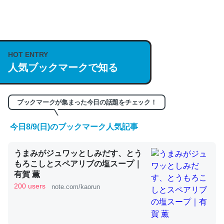
何気にChatGPTの仕組み、特に「トークン」について解
説してる記事が少ないので貴重な良記事。/続編来た
https://isobe324649.hatenablog.com/entry/2023/03/27
HOT ENTRY
人気ブックマークで知る
/064121
─GPTの仕組みと限界についての考察（１） - conceptualization
ブックマークが集まった今日の話題をチェック！
今日8/9(日)のブックマーク人気記事
これは良記事。32768トークンだと英語小説100ページ分
うまみがジュワッとしみだす、とう
くらい。小説でいう「ずっと前の伏線」は回収されないけ
もろこしとスペアリブの塩スープ｜
ど、短期記憶というには多い分量。進化すればするほど分
有賀 薫
かりやすく強くなりそう
200 users
note.com/kaorun
─GPTの仕組みと限界についての考察（１） - conceptualization