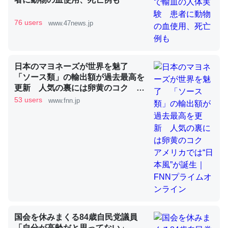
76 users
www.47news.jp
これを元に考えるとカルシウムを大量に使う脊椎動物と貝
類は苦労してるんだな…。腹足類だと殻を無くしてナメク
ジになったり努力してるし。
日本のマヨネーズが世界を魅了
─ニュース :: 【研究発表】昆虫学の大問題＝「昆虫はなぜ海にいな
「ソース類」の輸出額が過去最高を
いのか」に関する新仮説
更新 人気の裏には卵黄のコク ア
メリカでは“日本風”が誕生｜FNNプ
53 users
www.fnn.jp
ライムオンライン
ウチもEchoを実家に置いて４年。でたまに覗いてる。ぼ
ちぼちRingも置こうかと画策中。あと、Googleマップで
位置情報を共有してる。電池残量や充電中かが分かるので
これ見て生きてるなって分かる。
─たまにLINEするくらいだった遠方の父67歳と僕。ITツール導入で
コミュニケーションが劇的に変化した｜tayorini by LIFULL介護
国会を休みまくる84歳自民党議員
「自分が高齢だと思ってない」