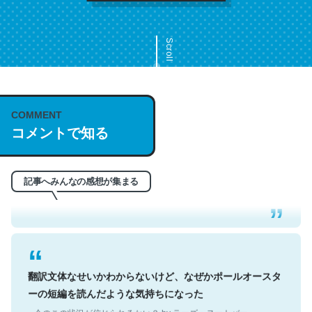
Scroll
COMMENT
これは名文。彼はとてもクレバーなんだろうなと凄く思
コメントで知る
う。英語少しでも読める人は原文もお勧め。自分はこの流
れ好き。Let’s Fucking Go. Then Covid hit. Shit.
─今のこの状況が信じられるかい？ by ラーズ・ヌートバー
記事へみんなの感想が集まる
翻訳文体なせいかわからないけど、なぜかポールオースタ
ーの短編を読んだような気持ちになった
─今のこの状況が信じられるかい？ by ラーズ・ヌートバー