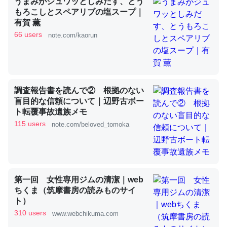
うまみがジュワッとしみだす、とう
もろこしとスペアリブの塩スープ｜
有賀 薫
これを元に考えるとカルシウムを大量に使う脊椎動物と貝
66 users
note.com/kaorun
類は苦労してるんだな…。腹足類だと殻を無くしてナメク
ジになったり努力してるし。
─ニュース :: 【研究発表】昆虫学の大問題＝「昆虫はなぜ海にいな
いのか」に関する新仮説
調査報告書を読んで② 根拠のない
盲目的な信頼について｜辺野古ボー
ト転覆事故遺族メモ
115 users
note.com/beloved_tomoka
ウチもEchoを実家に置いて４年。でたまに覗いてる。ぼ
ちぼちRingも置こうかと画策中。あと、Googleマップで
位置情報を共有してる。電池残量や充電中かが分かるので
第一回 女性専用ジムの清潔｜web
これ見て生きてるなって分かる。
ちくま（筑摩書房の読みものサイ
─たまにLINEするくらいだった遠方の父67歳と僕。ITツール導入で
ト）
コミュニケーションが劇的に変化した｜tayorini by LIFULL介護
310 users
www.webchikuma.com