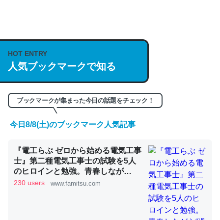
何気にChatGPTの仕組み、特に「トークン」について解
説してる記事が少ないので貴重な良記事。/続編来た
https://isobe324649.hatenablog.com/entry/2023/03/27
HOT ENTRY
人気ブックマークで知る
/064121
─GPTの仕組みと限界についての考察（１） - conceptualization
ブックマークが集まった今日の話題をチェック！
今日8/8(土)のブックマーク人気記事
これは良記事。32768トークンだと英語小説100ページ分
『電工らぶ ゼロから始める電気工事
くらい。小説でいう「ずっと前の伏線」は回収されないけ
士』第二種電気工事士の試験を5人
ど、短期記憶というには多い分量。進化すればするほど分
のヒロインと勉強。青春しなが
かりやすく強くなりそう
ら“過去問1000問”や“本番形式CBT
230 users
www.famitsu.com
模擬試験”で本格的に学べるノベル
─GPTの仕組みと限界についての考察（１） - conceptualization
ゲーム | ゲーム・エンタメ最新情報
のファミ通.com