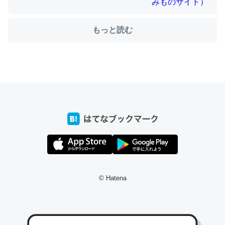
もっと読む
ちょうど同じ理由でEcho Show 8を設定中でした。Prime
とかSpotifyを支払う孝行もできる。一生で親と会える残
り時間を日数にすると1週間とかの人が多いそうだけど、
それを実質100倍以上に伸ばす効果があるはず……
─たまにLINEするくらいだった遠方の父67歳と僕。ITツール導入で
コミュニケーションが劇的に変化した｜tayorini by LIFULL介護
私も3年前ぐらいに祖母の家に設置した。ポケットWifiみ
© Hatena
たいなのでネット環境作ったけどAlexaしか使わないので
回線代ほとんどかからないですよ。参考：
https://toyoshi.hatenablog.com/entry/2019/05/15/1805
34