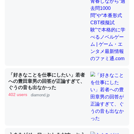
昆虫ってカルシウム少ないのか。知らんかった。調べたら
コオロギのカルシウム分はエビの600分の1程度。
─ニュース :: 【研究発表】昆虫学の大問題＝「昆虫はなぜ海にいな
いのか」に関する新仮説
「好きなことを仕事にしたい」若者
論文では「淡水はカルシウムも酸素も不足してて両方に不
への豊田章男の回答が正論すぎて、
ぐうの音も出なかった
利だから両方が拮抗してるのでは」とあって面白い。海に
402 users
diamond.jp
いる鋏角類（カブトガニ・ウミグモ）はカルシウムを使わ
ずキチンを強化してる筈だが、酵素が違うのか？
─ニュース :: 【研究発表】昆虫学の大問題＝「昆虫はなぜ海にいな
いのか」に関する新仮説