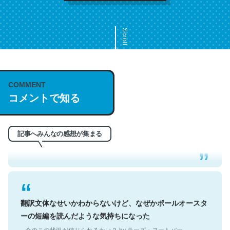
Scroll
COMMENT
これは名文。彼はとてもクレバーなんだろうなと凄く思
コメントで知る
う。英語少しでも読める人は原文もお勧め。自分はこの流
れ好き。Let’s Fucking Go. Then Covid hit. Shit.
─今のこの状況が信じられるかい？ by ラーズ・ヌートバー
記事へみんなの感想が集まる
翻訳文体なせいかわからないけど、なぜかポールオースタ
ーの短編を読んだような気持ちになった
─今のこの状況が信じられるかい？ by ラーズ・ヌートバー