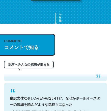
Scroll
COMMENT
これは名文。彼はとてもクレバーなんだろうなと凄く思
コメントで知る
う。英語少しでも読める人は原文もお勧め。自分はこの流
れ好き。Let’s Fucking Go. Then Covid hit. Shit.
─今のこの状況が信じられるかい？ by ラーズ・ヌートバー
記事へみんなの感想が集まる
翻訳文体なせいかわからないけど、なぜかポールオースタ
ーの短編を読んだような気持ちになった
─今のこの状況が信じられるかい？ by ラーズ・ヌートバー