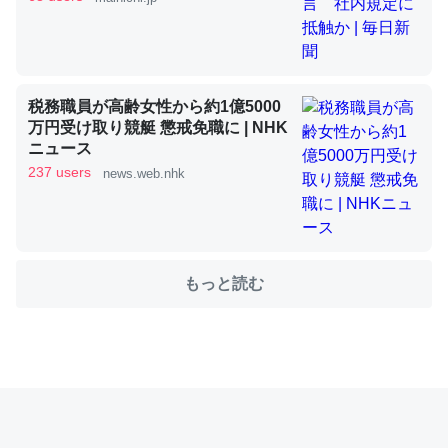
これを元に考えるとカルシウムを大量に使う脊椎動物と貝
類は苦労してるんだな…。腹足類だと殻を無くしてナメク
税務職員が高齢女性から約1億5000
ジになったり努力してるし。
万円受け取り競艇 懲戒免職に | NHK
─ニュース :: 【研究発表】昆虫学の大問題＝「昆虫はなぜ海にいな
ニュース
いのか」に関する新仮説
237 users
news.web.nhk
もっと読む
ウチもEchoを実家に置いて４年。でたまに覗いてる。ぼ
ちぼちRingも置こうかと画策中。あと、Googleマップで
位置情報を共有してる。電池残量や充電中かが分かるので
これ見て生きてるなって分かる。
─たまにLINEするくらいだった遠方の父67歳と僕。ITツール導入で
コミュニケーションが劇的に変化した｜tayorini by LIFULL介護