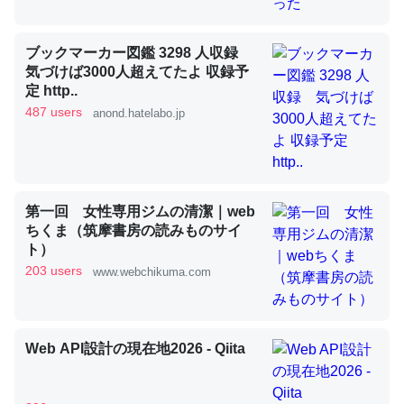
ブックマーカー図鑑 3298 人収録
昆虫ってカルシウム少ないのか。知らんかった。調べたら
気づけば3000人超えてたよ 収録予
コオロギのカルシウム分はエビの600分の1程度。
定 http..
487 users
anond.hatelabo.jp
─ニュース :: 【研究発表】昆虫学の大問題＝「昆虫はなぜ海にいな
いのか」に関する新仮説
第一回 女性専用ジムの清潔｜web
ちくま（筑摩書房の読みものサイ
論文では「淡水はカルシウムも酸素も不足してて両方に不
ト）
利だから両方が拮抗してるのでは」とあって面白い。海に
203 users
www.webchikuma.com
いる鋏角類（カブトガニ・ウミグモ）はカルシウムを使わ
ずキチンを強化してる筈だが、酵素が違うのか？
─ニュース :: 【研究発表】昆虫学の大問題＝「昆虫はなぜ海にいな
Web API設計の現在地2026 - Qiita
いのか」に関する新仮説