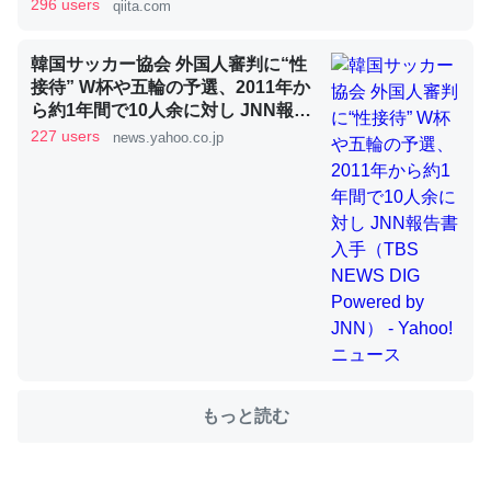
296 users
qiita.com
韓国サッカー協会 外国人審判に“性
これを元に考えるとカルシウムを大量に使う脊椎動物と貝
接待” W杯や五輪の予選、2011年か
類は苦労してるんだな…。腹足類だと殻を無くしてナメク
ら約1年間で10人余に対し JNN報告
ジになったり努力してるし。
書入手（TBS NEWS DIG Powered
227 users
news.yahoo.co.jp
by JNN） - Yahoo!ニュース
─ニュース :: 【研究発表】昆虫学の大問題＝「昆虫はなぜ海にいな
いのか」に関する新仮説
ウチもEchoを実家に置いて４年。でたまに覗いてる。ぼ
ちぼちRingも置こうかと画策中。あと、Googleマップで
位置情報を共有してる。電池残量や充電中かが分かるので
これ見て生きてるなって分かる。
もっと読む
─たまにLINEするくらいだった遠方の父67歳と僕。ITツール導入で
コミュニケーションが劇的に変化した｜tayorini by LIFULL介護