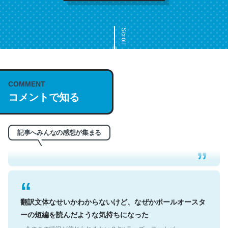
Scroll
COMMENT
これは名文。彼はとてもクレバーなんだろうなと凄く思
コメントで知る
う。英語少しでも読める人は原文もお勧め。自分はこの流
れ好き。Let’s Fucking Go. Then Covid hit. Shit.
─今のこの状況が信じられるかい？ by ラーズ・ヌートバー
記事へみんなの感想が集まる
翻訳文体なせいかわからないけど、なぜかポールオースタ
ーの短編を読んだような気持ちになった
─今のこの状況が信じられるかい？ by ラーズ・ヌートバー