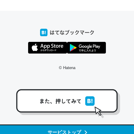
ちょうど同じ理由でEcho Show 8を設定中でした。Prime
とかSpotifyを支払う孝行もできる。一生で親と会える残
り時間を日数にすると1週間とかの人が多いそうだけど、
それを実質100倍以上に伸ばす効果があるはず……
─たまにLINEするくらいだった遠方の父67歳と僕。ITツール導入で
コミュニケーションが劇的に変化した｜tayorini by LIFULL介護
© Hatena
私も3年前ぐらいに祖母の家に設置した。ポケットWifiみ
たいなのでネット環境作ったけどAlexaしか使わないので
回線代ほとんどかからないですよ。参考：
https://toyoshi.hatenablog.com/entry/2019/05/15/1805
34
サービストップ