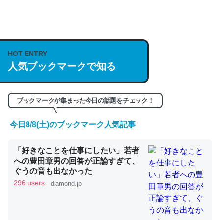
何気にChatGPTの仕組み、特に「トークン」について解
説してる記事が少ないので貴重な良記事。/続編来た
HOT ENTRY
https://isobe324649.hatenablog.com/entry/2023/03/27
人気ブックマークで知る
/064121
─GPTの仕組みと限界についての考察（１） - conceptualization
ブックマークが集まった今日の話題をチェック！
今日8/8(土)のブックマーク人気記事
これは良記事。32768トークンだと英語小説100ページ分
「好きなことを仕事にしたい」若者
くらい。小説でいう「ずっと前の伏線」は回収されないけ
への豊田章男の回答が正論すぎて、
ど、短期記憶というには多い分量。進化すればするほど分
ぐうの音も出なかった
かりやすく強くなりそう
296 users
diamond.jp
─GPTの仕組みと限界についての考察（１） - conceptualization