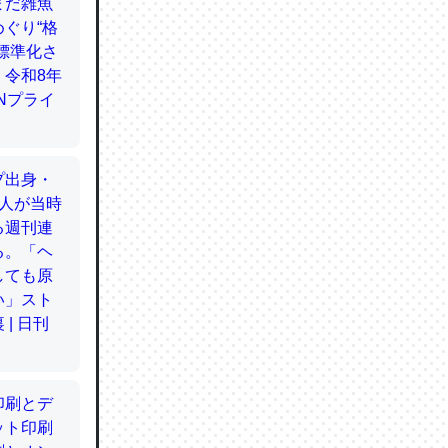
てるので
使わずキ
…。腹足