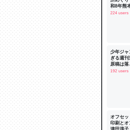
─ニュース
和8年熊
224 users
論文では
は」とあ
少年ジャ
チンを強
ぎる週刊
原稿は落
─ニュース
192 users
これを元
類だと殻
オフセッ
─ニュース
印刷とオ
津田淳子