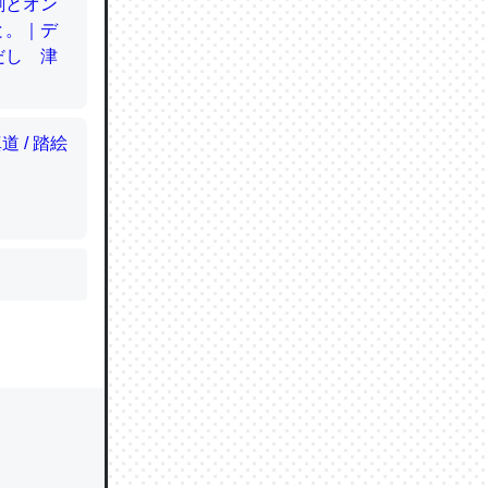
かと画策
るのでこ
的に変化し
う孝行もで
ど、それ
的に変化し