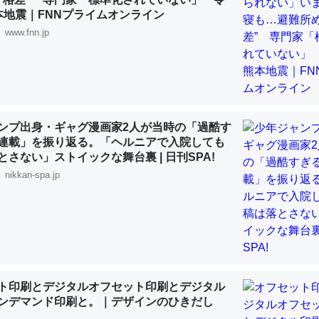
 :: 【研究発表】昆虫学の大問題＝「昆虫はなぜ海にいないのか」に関する新仮説
本地震｜FNNプライムオンライン
www.fnn.jp
「淡水はカルシウムも酸素も不足してて両方に不利だから両方が拮抗し
って面白い。海にいる鋏角類（カブトガニ・ウミグモ）はカルシウムを
ンプ出身・ギャグ漫画家2人が当時の「過酷す
化してる筈だが、酵素が違うのか？
連載」を振り返る。「ヘルニアで入院しても
とさない」ストイックな舞台裏 | 日刊SPA!
 :: 【研究発表】昆虫学の大問題＝「昆虫はなぜ海にいないのか」に関する新仮説
nikkan-spa.jp
に考えるとカルシウムを大量に使う脊椎動物と貝類は苦労してるんだな
を無くしてナメクジになったり努力してるし。
ト印刷とデジタルオフセット印刷とデジタル
 :: 【研究発表】昆虫学の大問題＝「昆虫はなぜ海にいないのか」に関する新仮説
ンデマンド印刷と。｜デザインのひきだし