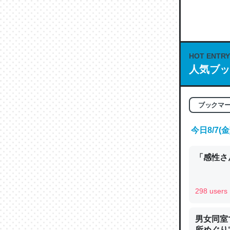
何気にC
な良記事。/続
─GPTの仕
HOT ENTRY
人気ブッ
これは良
ブックマ
の伏線」
今日8/7
やすく強
─GPTの仕
「感性さん
298 users
昆虫って
男女同室
の600
所めぐり