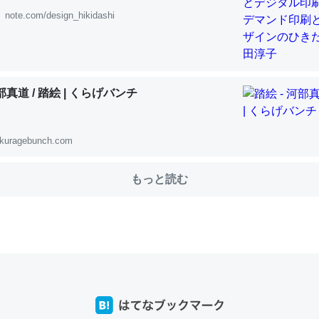
note.com/design_hikidashi
choを実家に置いて４年。でたまに覗いてる。ぼちぼちRingも置こう
、Googleマップで位置情報を共有してる。電池残量や充電中かが分か
河部真道 / 踏絵 | くらげバンチ
きてるなって分かる。
INEするくらいだった遠方の父67歳と僕。ITツール導入でコミュニケーションが劇
ni by LIFULL介護
kuragebunch.com
もっと読む
じ理由でEcho Show 8を設定中でした。PrimeとかSpotifyを支払
生で親と会える残り時間を日数にすると1週間とかの人が多いそうだけ
00倍以上に伸ばす効果があるはず……
INEするくらいだった遠方の父67歳と僕。ITツール導入でコミュニケーションが劇
ni by LIFULL介護