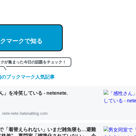
hatGPTの仕組み、特に「トークン」について解説してる記事が少ない
編来た https://isobe324649.hatenablog.com/entry/2023/03/27/
組みと限界についての考察（１） - conceptualization
クマークで知る
記事。32768トークンだと英語小説100ページ分くらい。小説でいう「
ークが集まった今日の話題をチェック！
は回収されないけど、短期記憶というには多い分量。進化すればするほ
(金)のブックマーク人気記事
くなりそう
組みと限界についての考察（１） - conceptualization
」を冷笑している - netenete.
nete-nete.hatenablog.com
カルシウム少ないのか。知らんかった。調べたらコオロギのカルシウム
で「着替えられない」いまだ雑魚寝も…避難
分の1程度。
“格差” 専門家「標準化されていない」 令