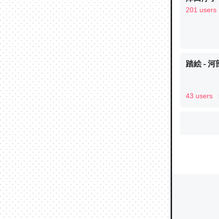
201 users
ウチもE
中。あと
踏絵 - 
れ見て生
─たまにL
た｜tayori
43 users
ちょうど同
きる。一
を実質1
─たまにL
た｜tayori