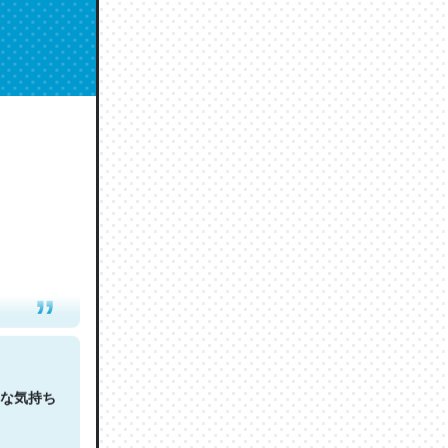
人は原文
な気持ち