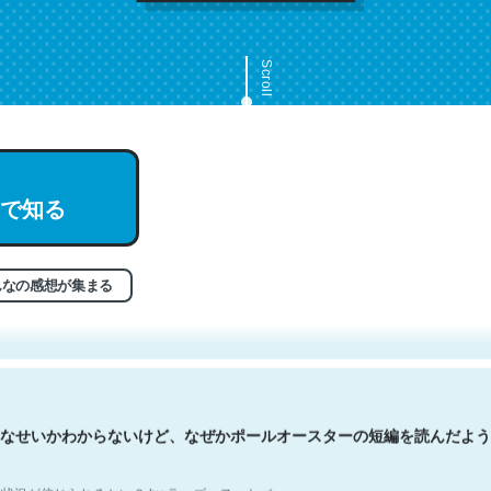
Scroll
で知る
文。彼はとてもクレバーなんだろうなと凄く思う。英語少しでも読める
分はこの流れ好き。Let’s Fucking Go. Then Covid hit. Shit.
状況が信じられるかい？ by ラーズ・ヌートバー
んなの感想が集まる
なせいかわからないけど、なぜかポールオースターの短編を読んだよう
状況が信じられるかい？ by ラーズ・ヌートバー