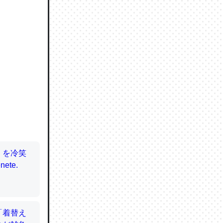
ので貴重
064121
ずっと前
ど分かり
分はエビ