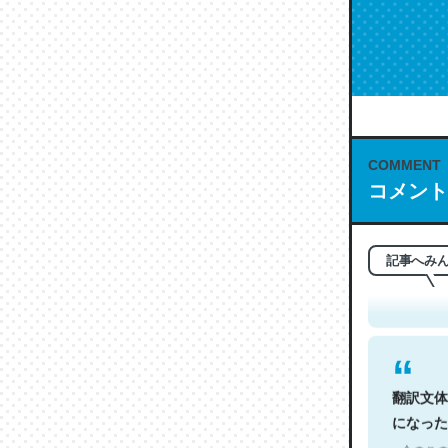
COMMENT
コメント
これは名
もお勧め。自
─今のこの
記事へみ
翻訳文体
になった
─今のこの