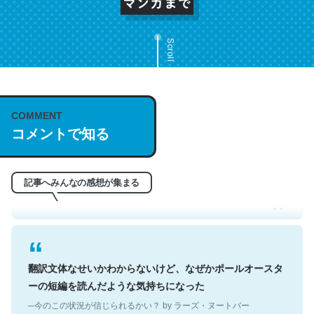
Scroll
COMMENT
これは名文。彼はとてもクレバーなんだろうなと凄く思
コメントで知る
う。英語少しでも読める人は原文もお勧め。自分はこの流
れ好き。Let’s Fucking Go. Then Covid hit. Shit.
─今のこの状況が信じられるかい？ by ラーズ・ヌートバー
記事へみんなの感想が集まる
翻訳文体なせいかわからないけど、なぜかポールオースタ
ーの短編を読んだような気持ちになった
─今のこの状況が信じられるかい？ by ラーズ・ヌートバー