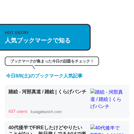
何気にChatGPTの仕組み、特に「トークン」について解
説してる記事が少ないので貴重な良記事。/続編来た
https://isobe324649.hatenablog.com/entry/2023/03/27
HOT ENTRY
/064121
人気ブックマークで知る
─GPTの仕組みと限界についての考察（１） - conceptualization
ブックマークが集まった今日の話題をチェック！
今日8/8(土)のブックマーク人気記事
これは良記事。32768トークンだと英語小説100ページ分
くらい。小説でいう「ずっと前の伏線」は回収されないけ
踏絵 - 河部真道 / 踏絵 | くらげバンチ
ど、短期記憶というには多い分量。進化すればするほど分
かりやすく強くなりそう
437 users
kuragebunch.com
─GPTの仕組みと限界についての考察（１） - conceptualization
40代後半でFIREしたけどやりたい
ことがない。 毎日遊んでるだけで楽