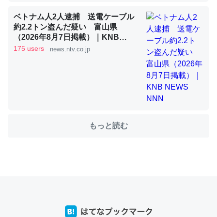
ベトナム人2人逮捕 送電ケーブル
これを元に考えるとカルシウムを大量に使う脊椎動物と貝
約2.2トン盗んだ疑い 富山県
（2026年8月7日掲載）｜KNB
類は苦労してるんだな…。腹足類だと殻を無くしてナメク
NEWS NNN
175 users
news.ntv.co.jp
ジになったり努力してるし。
─ニュース :: 【研究発表】昆虫学の大問題＝「昆虫はなぜ海にいな
いのか」に関する新仮説
もっと読む
ウチもEchoを実家に置いて４年。でたまに覗いてる。ぼ
ちぼちRingも置こうかと画策中。あと、Googleマップで
位置情報を共有してる。電池残量や充電中かが分かるので
これ見て生きてるなって分かる。
─たまにLINEするくらいだった遠方の父67歳と僕。ITツール導入で
コミュニケーションが劇的に変化した｜tayorini by LIFULL介護