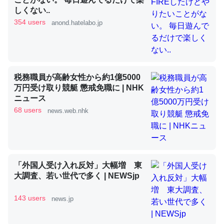
しくない..
354 users
anond.hatelabo.jp
昆虫ってカルシウム少ないのか。知らんかった。調べたら
コオロギのカルシウム分はエビの600分の1程度。
─ニュース :: 【研究発表】昆虫学の大問題＝「昆虫はなぜ海にいな
いのか」に関する新仮説
税務職員が高齢女性から約1億5000
万円受け取り競艇 懲戒免職に | NHK
ニュース
68 users
news.web.nhk
論文では「淡水はカルシウムも酸素も不足してて両方に不
利だから両方が拮抗してるのでは」とあって面白い。海に
いる鋏角類（カブトガニ・ウミグモ）はカルシウムを使わ
「外国人受け入れ反対」大幅増 東
ずキチンを強化してる筈だが、酵素が違うのか？
大調査、若い世代で多く | NEWSjp
─ニュース :: 【研究発表】昆虫学の大問題＝「昆虫はなぜ海にいな
いのか」に関する新仮説
143 users
news.jp