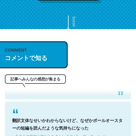
Scroll
COMMENT
これは名文。彼はとてもクレバーなんだろうなと凄く思
コメントで知る
う。英語少しでも読める人は原文もお勧め。自分はこの流
れ好き。Let’s Fucking Go. Then Covid hit. Shit.
─今のこの状況が信じられるかい？ by ラーズ・ヌートバー
記事へみんなの感想が集まる
翻訳文体なせいかわからないけど、なぜかポールオースタ
ーの短編を読んだような気持ちになった
─今のこの状況が信じられるかい？ by ラーズ・ヌートバー