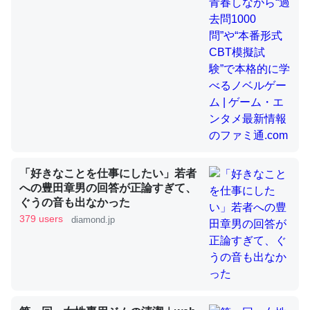
昆虫ってカルシウム少ないのか。知らんかった。調べたら
コオロギのカルシウム分はエビの600分の1程度。
─ニュース :: 【研究発表】昆虫学の大問題＝「昆虫はなぜ海にいな
いのか」に関する新仮説
「好きなことを仕事にしたい」若者
論文では「淡水はカルシウムも酸素も不足してて両方に不
への豊田章男の回答が正論すぎて、
ぐうの音も出なかった
利だから両方が拮抗してるのでは」とあって面白い。海に
379 users
diamond.jp
いる鋏角類（カブトガニ・ウミグモ）はカルシウムを使わ
ずキチンを強化してる筈だが、酵素が違うのか？
─ニュース :: 【研究発表】昆虫学の大問題＝「昆虫はなぜ海にいな
いのか」に関する新仮説