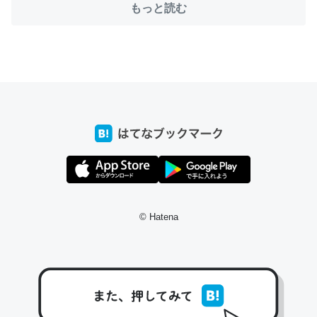
もっと読む
ちょうど同じ理由でEcho Show 8を設定中でした。Prime
とかSpotifyを支払う孝行もできる。一生で親と会える残
り時間を日数にすると1週間とかの人が多いそうだけど、
それを実質100倍以上に伸ばす効果があるはず……
─たまにLINEするくらいだった遠方の父67歳と僕。ITツール導入で
コミュニケーションが劇的に変化した｜tayorini by LIFULL介護
© Hatena
私も3年前ぐらいに祖母の家に設置した。ポケットWifiみ
たいなのでネット環境作ったけどAlexaしか使わないので
回線代ほとんどかからないですよ。参考：
https://toyoshi.hatenablog.com/entry/2019/05/15/1805
34