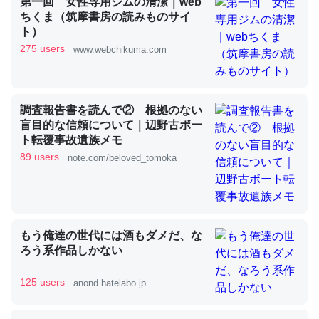
第一回 女性専用ジムの清潔｜web
ちくま（筑摩書房の読みものサイ
ト）
これを元に考えるとカルシウムを大量に使う脊椎動物と貝
275 users
www.webchikuma.com
類は苦労してるんだな…。腹足類だと殻を無くしてナメク
ジになったり努力してるし。
─ニュース :: 【研究発表】昆虫学の大問題＝「昆虫はなぜ海にいな
調査報告書を読んで② 根拠のない
いのか」に関する新仮説
盲目的な信頼について｜辺野古ボー
ト転覆事故遺族メモ
89 users
note.com/beloved_tomoka
ウチもEchoを実家に置いて４年。でたまに覗いてる。ぼ
ちぼちRingも置こうかと画策中。あと、Googleマップで
もう俺達の世代には酒もダメだ、な
位置情報を共有してる。電池残量や充電中かが分かるので
ろう系作品しかない
これ見て生きてるなって分かる。
─たまにLINEするくらいだった遠方の父67歳と僕。ITツール導入で
125 users
anond.hatelabo.jp
コミュニケーションが劇的に変化した｜tayorini by LIFULL介護