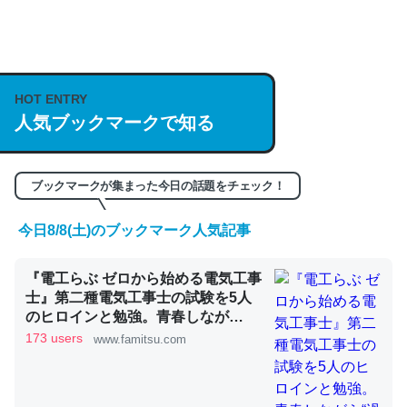
何気にChatGPTの仕組み、特に「トークン」について解
説してる記事が少ないので貴重な良記事。/続編来た
HOT ENTRY
https://isobe324649.hatenablog.com/entry/2023/03/27
人気ブックマークで知る
/064121
─GPTの仕組みと限界についての考察（１） - conceptualization
ブックマークが集まった今日の話題をチェック！
今日8/8(土)のブックマーク人気記事
これは良記事。32768トークンだと英語小説100ページ分
『電工らぶ ゼロから始める電気工事
くらい。小説でいう「ずっと前の伏線」は回収されないけ
士』第二種電気工事士の試験を5人
ど、短期記憶というには多い分量。進化すればするほど分
のヒロインと勉強。青春しなが
かりやすく強くなりそう
ら“過去問1000問”や“本番形式CBT
173 users
www.famitsu.com
模擬試験”で本格的に学べるノベル
─GPTの仕組みと限界についての考察（１） - conceptualization
ゲーム | ゲーム・エンタメ最新情報
のファミ通.com