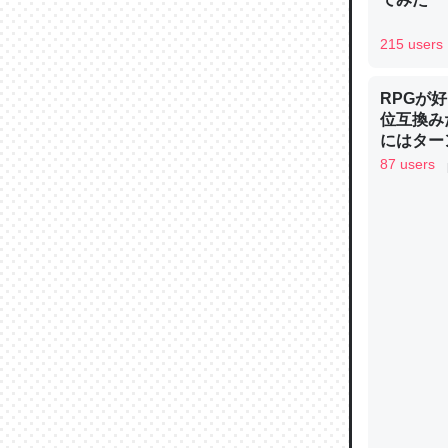
論文では
は」とあ
215 users
チンを強
─ニュース
RPGが
位互換み
にはター
り考えら
87 users
制の良さ
しい→「
これを元
を推したい
類だと殻
─ニュース
ウチもE
中。あと