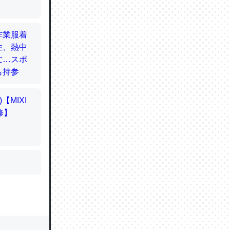
的に変化し
う孝行もで
ど、それ
的に変化し
作ったけ