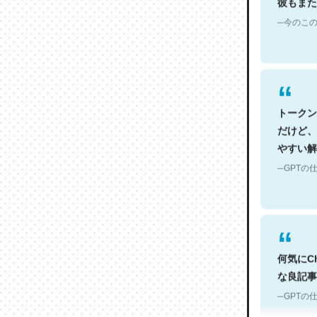
─今のこの
トークン
だけど、
やすい解
─GPTの仕
何気にC
な良記事。/続
─GPTの仕