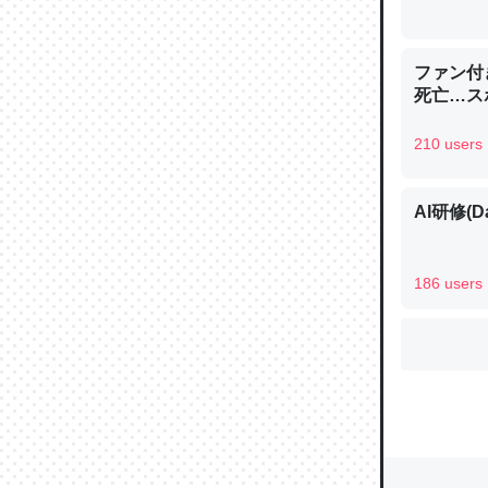
れ見て生
─たまにL
た｜tayori
ファン付
死亡…ス
210 users
ちょうど同
AI研修(D
きる。一
を実質1
─たまにL
186 users
た｜tayori
私も3年
どAle
https:/