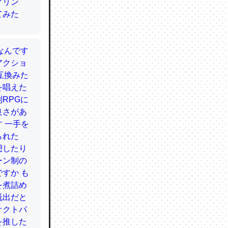
てるので
使わずキ
…。腹足
かと画策
るのでこ