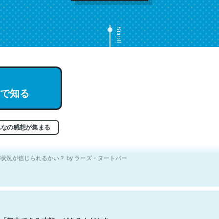
Scroll
文。彼はとてもクレバーなんだろうなと凄く思う。英語少しでも読める
分はこの流れ好き。Let’s Fucking Go. Then Covid hit. Shit.
状況が信じられるかい？ by ラーズ・ヌートバー
で知る
なせいかわからないけど、なぜかポールオースターの短編を読んだよう
んなの感想が集まる
状況が信じられるかい？ by ラーズ・ヌートバー
「努力できる才能」があるんだなあ