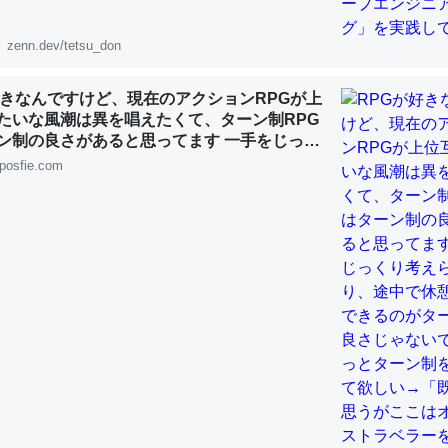
「淡水はカルシウムも酸素も不足してて両方に不利だから両方が拮抗し
って面白い。海にいる鋏角類（カブトガニ・ウミグモ）はカルシウムを
zenn.dev/tetsu_don
化してる筈だが、酵素が違うのか？
 :: 【研究発表】昆虫学の大問題＝「昆虫はなぜ海にいないのか」に関する新仮説
好きなんですけど、現在のアクションRPGが上
たいな風潮は異を唱えたくて、ターン制RPG
ン制の良さがあると思ってます 一手をじっく
れたり、途中で休憩したりできるのがターン
posfie.com
じゃないですか もっとターン制を煮詰めて欲
既出だと思うがここはオクトパストラベラー
に考えるとカルシウムを大量に使う脊椎動物と貝類は苦労してるんだな
(´・ω・｀)」
を無くしてナメクジになったり努力してるし。
 :: 【研究発表】昆虫学の大問題＝「昆虫はなぜ海にいないのか」に関する新仮説
choを実家に置いて４年。でたまに覗いてる。ぼちぼちRingも置こう
、Googleマップで位置情報を共有してる。電池残量や充電中かが分か