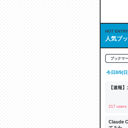
これは良
の伏線」
HOT ENTRY
やすく強
人気ブッ
─GPTの仕
ブックマ
今日8/9
昆虫って
【速報】
の600
─ニュース
217 users
Claud
てみた