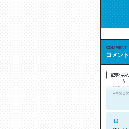
これは名
もお勧め。自
─今のこの
COMMENT
コメント
翻訳文体
記事へみ
になった
─今のこの
彼もまた