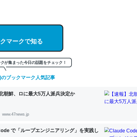
記事。32768トークンだと英語小説100ページ分くらい。小説でいう「
は回収されないけど、短期記憶というには多い分量。進化すればするほ
くなりそう
クマークで知る
組みと限界についての考察（１） - conceptualization
ークが集まった今日の話題をチェック！
(日)のブックマーク人気記事
カルシウム少ないのか。知らんかった。調べたらコオロギのカルシウム
北朝鮮、ロに最大5万人派兵決定か
分の1程度。
 :: 【研究発表】昆虫学の大問題＝「昆虫はなぜ海にいないのか」に関する新仮説
www.47news.jp
e Code で「ループエンジニアリング」を実践し