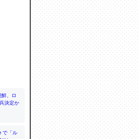
ずっと前
ど分かり
分はエビ