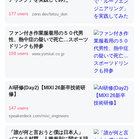
177 users
zenn.dev/tetsu_don
昆虫ってカルシウム少ないのか。知らんかった。調べたら
コオロギのカルシウム分はエビの600分の1程度。
ファン付き作業服着用の５０代男
─ニュース :: 【研究発表】昆虫学の大問題＝「昆虫はなぜ海にいな
性、熱中症の疑いで死亡…スポーツ
いのか」に関する新仮説
ドリンクも持参
159 users
www.yomiuri.co.jp
論文では「淡水はカルシウムも酸素も不足してて両方に不
AI研修(Day2)【MIXI 26新卒技術研
利だから両方が拮抗してるのでは」とあって面白い。海に
修】
いる鋏角類（カブトガニ・ウミグモ）はカルシウムを使わ
ずキチンを強化してる筈だが、酵素が違うのか？
147 users
─ニュース :: 【研究発表】昆虫学の大問題＝「昆虫はなぜ海にいな
speakerdeck.com/mixi_engineers
いのか」に関する新仮説
「誰が何と言おうと僕は日本人」
バスケ八村塁、人種差別に関する誹