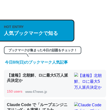
何気にChatGPTの仕組み、特に「トークン」について解
説してる記事が少ないので貴重な良記事。/続編来た
https://isobe324649.hatenablog.com/entry/2023/03/27
HOT ENTRY
人気ブックマークで知る
/064121
─GPTの仕組みと限界についての考察（１） - conceptualization
ブックマークが集まった今日の話題をチェック！
今日8/9(日)のブックマーク人気記事
これは良記事。32768トークンだと英語小説100ページ分
【速報】北朝鮮、ロに最大5万人派
くらい。小説でいう「ずっと前の伏線」は回収されないけ
兵決定か
ど、短期記憶というには多い分量。進化すればするほど分
かりやすく強くなりそう
150 users
www.47news.jp
─GPTの仕組みと限界についての考察（１） - conceptualization
Claude Code で「ループエンジニ
アリング」を実践してみた