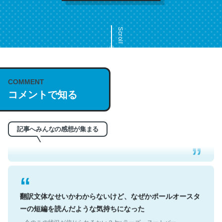
Scroll
COMMENT
これは名文。彼はとてもクレバーなんだろうなと凄く思
コメントで知る
う。英語少しでも読める人は原文もお勧め。自分はこの流
れ好き。Let’s Fucking Go. Then Covid hit. Shit.
─今のこの状況が信じられるかい？ by ラーズ・ヌートバー
記事へみんなの感想が集まる
翻訳文体なせいかわからないけど、なぜかポールオースタ
ーの短編を読んだような気持ちになった
─今のこの状況が信じられるかい？ by ラーズ・ヌートバー