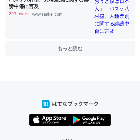
謗中傷に言及
293 users
www.sankei.com
これを元に考えるとカルシウムを大量に使う脊椎動物と貝
類は苦労してるんだな…。腹足類だと殻を無くしてナメク
ジになったり努力してるし。
─ニュース :: 【研究発表】昆虫学の大問題＝「昆虫はなぜ海にいな
もっと読む
いのか」に関する新仮説
ウチもEchoを実家に置いて４年。でたまに覗いてる。ぼ
ちぼちRingも置こうかと画策中。あと、Googleマップで
位置情報を共有してる。電池残量や充電中かが分かるので
これ見て生きてるなって分かる。
─たまにLINEするくらいだった遠方の父67歳と僕。ITツール導入で
コミュニケーションが劇的に変化した｜tayorini by LIFULL介護