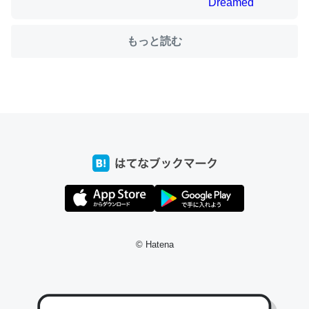
もっと読む
ちょうど同じ理由でEcho Show 8を設定中でした。Prime
とかSpotifyを支払う孝行もできる。一生で親と会える残
り時間を日数にすると1週間とかの人が多いそうだけど、
それを実質100倍以上に伸ばす効果があるはず……
─たまにLINEするくらいだった遠方の父67歳と僕。ITツール導入で
コミュニケーションが劇的に変化した｜tayorini by LIFULL介護
私も3年前ぐらいに祖母の家に設置した。ポケットWifiみ
たいなのでネット環境作ったけどAlexaしか使わないので
© Hatena
回線代ほとんどかからないですよ。参考：
https://toyoshi.hatenablog.com/entry/2019/05/15/1805
34