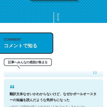
Scroll
COMMENT
これは名文。彼はとてもクレバーなんだろうなと凄く思
コメントで知る
う。英語少しでも読める人は原文もお勧め。自分はこの流
れ好き。Let’s Fucking Go. Then Covid hit. Shit.
─今のこの状況が信じられるかい？ by ラーズ・ヌートバー
記事へみんなの感想が集まる
翻訳文体なせいかわからないけど、なぜかポールオースタ
ーの短編を読んだような気持ちになった
─今のこの状況が信じられるかい？ by ラーズ・ヌートバー