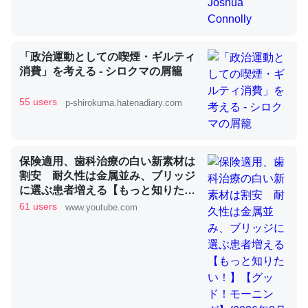
昆虫ってカルシウム少ないのか。知らんかった。調べたら
「政治運動としての喫煙・ギルティ
コオロギのカルシウム分はエビの600分の1程度。
消費」を考える - シロクマの屑籠
─ニュース :: 【研究発表】昆虫学の大問題＝「昆虫はなぜ海にいな
いのか」に関する新仮説
55 users
p-shirokuma.hatenadiary.com
保険適用、歯科治療の白い新素材は
割安 耐久性は金属並み、ブリッジ
論文では「淡水はカルシウムも酸素も不足してて両方に不
に選ぶ患者増える【もっと知りた
利だから両方が拮抗してるのでは」とあって面白い。海に
い！】【グッド！モーニング】
61 users
www.youtube.com
いる鋏角類（カブトガニ・ウミグモ）はカルシウムを使わ
(2026年8月3日)
ずキチンを強化してる筈だが、酵素が違うのか？
─ニュース :: 【研究発表】昆虫学の大問題＝「昆虫はなぜ海にいな
いのか」に関する新仮説