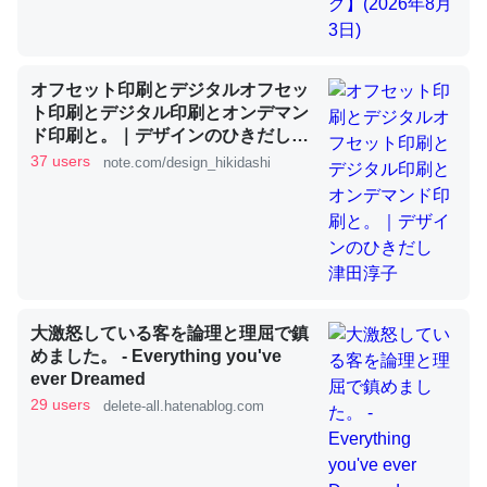
これを元に考えるとカルシウムを大量に使う脊椎動物と貝
オフセット印刷とデジタルオフセッ
類は苦労してるんだな…。腹足類だと殻を無くしてナメク
ト印刷とデジタル印刷とオンデマン
ジになったり努力してるし。
ド印刷と。｜デザインのひきだし
─ニュース :: 【研究発表】昆虫学の大問題＝「昆虫はなぜ海にいな
津田淳子
37 users
note.com/design_hikidashi
いのか」に関する新仮説
ウチもEchoを実家に置いて４年。でたまに覗いてる。ぼ
大激怒している客を論理と理屈で鎮
ちぼちRingも置こうかと画策中。あと、Googleマップで
めました。 - Everything you've
位置情報を共有してる。電池残量や充電中かが分かるので
ever Dreamed
これ見て生きてるなって分かる。
29 users
delete-all.hatenablog.com
─たまにLINEするくらいだった遠方の父67歳と僕。ITツール導入で
コミュニケーションが劇的に変化した｜tayorini by LIFULL介護