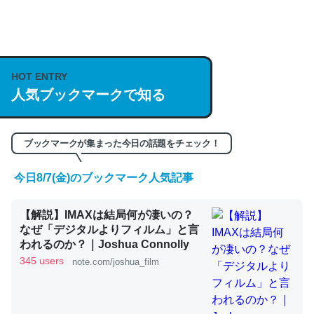
何気にChatGPTの仕組み、特に「トークン」について解
説してる記事が少ないので貴重な良記事。/続編来た
https://isobe324649.hatenablog.com/entry/2023/03/27
HOT ENTRY
/064121
人気ブックマークで知る
─GPTの仕組みと限界についての考察（１） - conceptualization
ブックマークが集まった今日の話題をチェック！
今日8/7(金)のブックマーク人気記事
これは良記事。32768トークンだと英語小説100ページ分
【解説】IMAXは結局何が凄いの？
くらい。小説でいう「ずっと前の伏線」は回収されないけ
なぜ「デジタルよりフィルム」と言
ど、短期記憶というには多い分量。進化すればするほど分
われるのか？｜Joshua Connolly
かりやすく強くなりそう
345 users
note.com/joshua_film
─GPTの仕組みと限界についての考察（１） - conceptualization