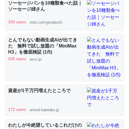
ソーセージパンを10種類食べた話｜
ソーセージ姉さん
昆虫ってカルシウム少ないのか。知らんかった。調べたら
330 users
note.com/goodjoshi
コオロギのカルシウム分はエビの600分の1程度。
─ニュース :: 【研究発表】昆虫学の大問題＝「昆虫はなぜ海にいな
いのか」に関する新仮説
とんでもない動画生成AIが出てき
た 無料で試し放題の「MiniMax
H3」を徹底検証 (1/5)
335 users
ascii.jp
論文では「淡水はカルシウムも酸素も不足してて両方に不
利だから両方が拮抗してるのでは」とあって面白い。海に
いる鋏角類（カブトガニ・ウミグモ）はカルシウムを使わ
資産が1千万円増えたところで
ずキチンを強化してる筈だが、酵素が違うのか？
─ニュース :: 【研究発表】昆虫学の大問題＝「昆虫はなぜ海にいな
いのか」に関する新仮説
172 users
anond.hatelabo.jp
わたしが今絶望しているこれだけの