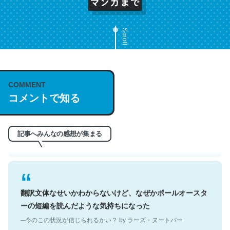
Scroll
これは名文。彼はとてもクレバーなんだろうなと凄く思
COMMENT
う。英語少しでも読める人は原文もお勧め。自分はこの流
コメントで知る
れ好き。Let’s Fucking Go. Then Covid hit. Shit.
─今のこの状況が信じられるかい？ by ラーズ・ヌートバー
記事へみんなの感想が集まる
翻訳文体なせいかわからないけど、なぜかポールオースタ
ーの短編を読んだような気持ちになった
─今のこの状況が信じられるかい？ by ラーズ・ヌートバー