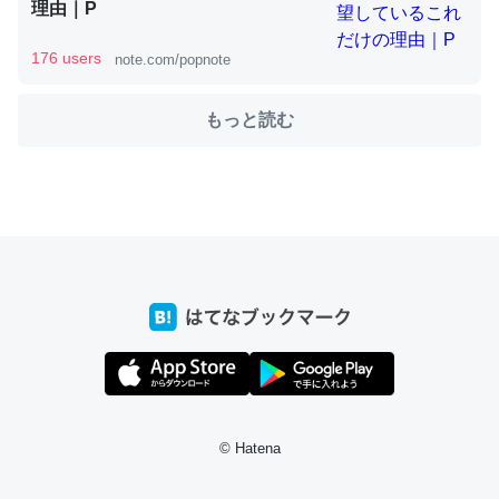
理由｜P
これを元に考えるとカルシウムを大量に使う脊椎動物と貝
176 users
note.com/popnote
類は苦労してるんだな…。腹足類だと殻を無くしてナメク
ジになったり努力してるし。
もっと読む
─ニュース :: 【研究発表】昆虫学の大問題＝「昆虫はなぜ海にいな
いのか」に関する新仮説
ウチもEchoを実家に置いて４年。でたまに覗いてる。ぼ
ちぼちRingも置こうかと画策中。あと、Googleマップで
位置情報を共有してる。電池残量や充電中かが分かるので
これ見て生きてるなって分かる。
─たまにLINEするくらいだった遠方の父67歳と僕。ITツール導入で
コミュニケーションが劇的に変化した｜tayorini by LIFULL介護
© Hatena