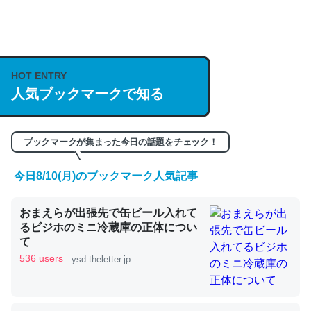
何気にChatGPTの仕組み、特に「トークン」について解
説してる記事が少ないので貴重な良記事。/続編来た
https://isobe324649.hatenablog.com/entry/2023/03/27
HOT ENTRY
/064121
人気ブックマークで知る
─GPTの仕組みと限界についての考察（１） - conceptualization
ブックマークが集まった今日の話題をチェック！
今日8/10(月)のブックマーク人気記事
これは良記事。32768トークンだと英語小説100ページ分
くらい。小説でいう「ずっと前の伏線」は回収されないけ
おまえらが出張先で缶ビール入れて
ど、短期記憶というには多い分量。進化すればするほど分
るビジホのミニ冷蔵庫の正体につい
かりやすく強くなりそう
て
536 users
ysd.theletter.jp
─GPTの仕組みと限界についての考察（１） - conceptualization