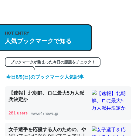
何気にChatGPTの仕組み、特に「トークン」について解
説してる記事が少ないので貴重な良記事。/続編来た
https://isobe324649.hatenablog.com/entry/2023/03/27
HOT ENTRY
/064121
人気ブックマークで知る
─GPTの仕組みと限界についての考察（１） - conceptualization
ブックマークが集まった今日の話題をチェック！
今日8/9(日)のブックマーク人気記事
これは良記事。32768トークンだと英語小説100ページ分
【速報】北朝鮮、ロに最大5万人派
くらい。小説でいう「ずっと前の伏線」は回収されないけ
兵決定か
ど、短期記憶というには多い分量。進化すればするほど分
かりやすく強くなりそう
281 users
www.47news.jp
─GPTの仕組みと限界についての考察（１） - conceptualization
女子選手を応援する人のための、や
ばいファンにならないマニュアル｜