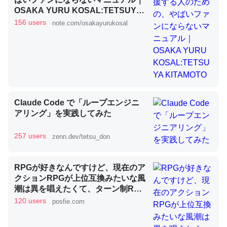
OSAKA YURU KOSAL:TETSUYA
KITAMOTO
156 users
note.com/osakayurukosal
昆虫ってカルシウム少ないのか。知らんかった。調べたら
コオロギのカルシウム分はエビの600分の1程度。
─ニュース :: 【研究発表】昆虫学の大問題＝「昆虫はなぜ海にいな
いのか」に関する新仮説
Claude Code で「ループエンジニ
アリング」を実践してみた
論文では「淡水はカルシウムも酸素も不足してて両方に不
257 users
zenn.dev/tetsu_don
利だから両方が拮抗してるのでは」とあって面白い。海に
いる鋏角類（カブトガニ・ウミグモ）はカルシウムを使わ
RPGが好きなんですけど、現在のア
ずキチンを強化してる筈だが、酵素が違うのか？
クションRPGが上位互換みたいな風
─ニュース :: 【研究発表】昆虫学の大問題＝「昆虫はなぜ海にいな
潮は異を唱えたくて、ターン制RPG
いのか」に関する新仮説
にはターン制の良さがあると思って
120 users
posfie.com
ます 一手をじっくり考えられたり、
途中で休憩したりできるのがターン