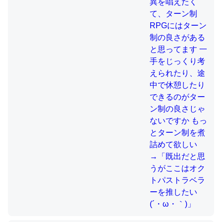
制の良さじゃないですか もっとター
ン制を煮詰めて欲しい→「既出だと
思うがここはオクトパストラベラー
これを元に考えるとカルシウムを大量に使う脊椎動物と貝
を推したい(´・ω・｀)」
類は苦労してるんだな…。腹足類だと殻を無くしてナメク
ジになったり努力してるし。
─ニュース :: 【研究発表】昆虫学の大問題＝「昆虫はなぜ海にいな
いのか」に関する新仮説
ウチもEchoを実家に置いて４年。でたまに覗いてる。ぼ
ちぼちRingも置こうかと画策中。あと、Googleマップで
位置情報を共有してる。電池残量や充電中かが分かるので
これ見て生きてるなって分かる。
─たまにLINEするくらいだった遠方の父67歳と僕。ITツール導入で
コミュニケーションが劇的に変化した｜tayorini by LIFULL介護