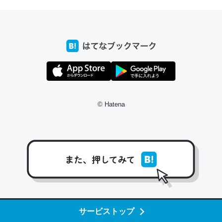
─たまにLINEするくらいだった遠方の父67歳と僕。ITツール導入で
コミュニケーションが劇的に変化した｜tayorini by LIFULL介護
これ作ろう。/早速夕食に作った！本当にスナップえんどう
が止まらなくなった…！生のにんにくが結構効いてるの
で、気になる場合はにんにくだけ加熱してから加えたりガ
© Hatena
ーリックパウダーで代用してもいいかも。
─野菜が止まらなくなる南フランス発祥の万能ソース「アイオリソ
ース」の作り方をビストロ居酒屋のシェフに聞いてみた - メシ通 | ホ
ットペッパーグルメ
スペインにもアリオリソースがあり、それも美味しいんだ
サービストップ
けど、読み方が違うだけで同じものを指すのか、また違う