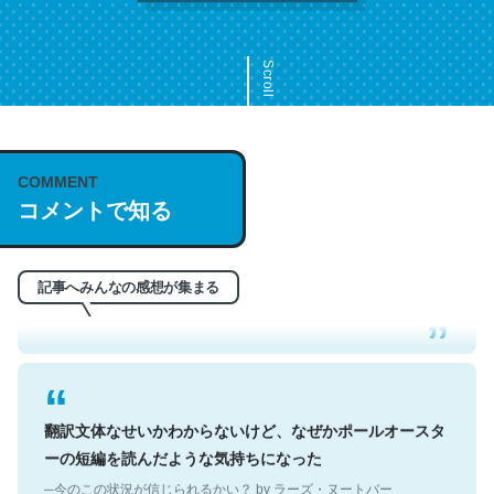
Scroll
COMMENT
これは名文。彼はとてもクレバーなんだろうなと凄く思
コメントで知る
う。英語少しでも読める人は原文もお勧め。自分はこの流
れ好き。Let’s Fucking Go. Then Covid hit. Shit.
─今のこの状況が信じられるかい？ by ラーズ・ヌートバー
記事へみんなの感想が集まる
翻訳文体なせいかわからないけど、なぜかポールオースタ
ーの短編を読んだような気持ちになった
─今のこの状況が信じられるかい？ by ラーズ・ヌートバー