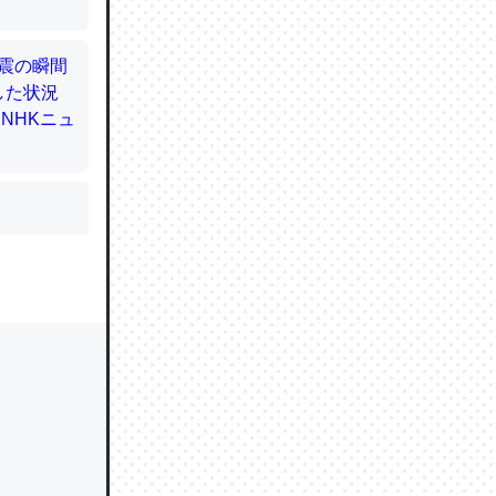
かと画策
るのでこ
的に変化し
う孝行もで
ど、それ
的に変化し