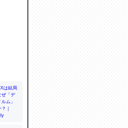
ので貴重
064121
ずっと前
ど分かり
分はエビ