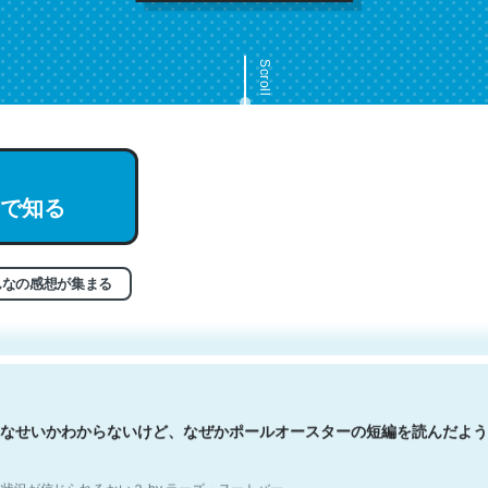
Scroll
で知る
文。彼はとてもクレバーなんだろうなと凄く思う。英語少しでも読める
分はこの流れ好き。Let’s Fucking Go. Then Covid hit. Shit.
状況が信じられるかい？ by ラーズ・ヌートバー
んなの感想が集まる
なせいかわからないけど、なぜかポールオースターの短編を読んだよう
状況が信じられるかい？ by ラーズ・ヌートバー