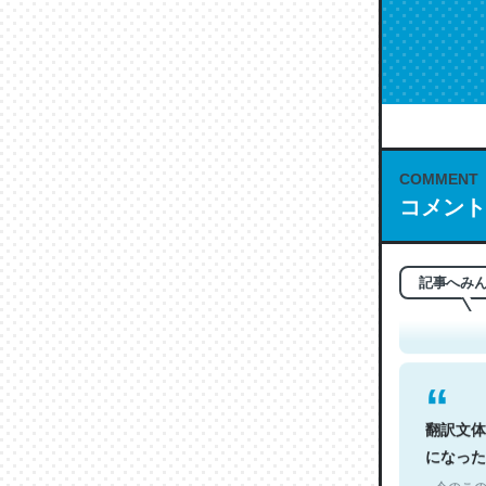
COMMENT
コメント
これは名
もお勧め。自
─今のこの
記事へみ
翻訳文体
になった
─今のこの