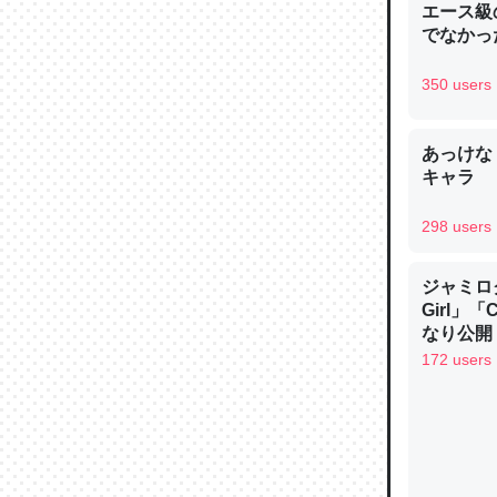
エース級
─ニュース
でなかっ
350 users
あっけな
論文では
キャラ
は」とあ
チンを強
298 users
─ニュース
ジャミロクワ
Girl」
なり公開！
なる日本
172 users
これを元
類だと殻
─ニュース