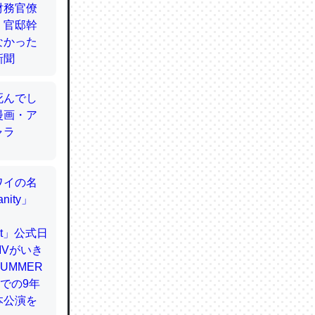
てるので
使わずキ
…。腹足