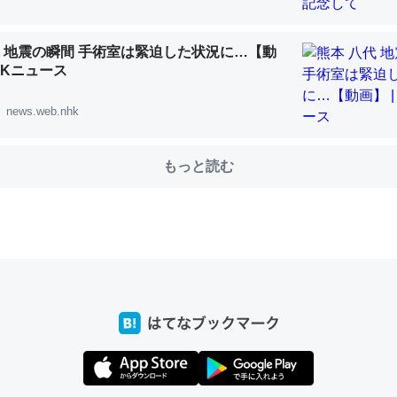
代 地震の瞬間 手術室は緊迫した状況に…【動
NHKニュース
choを実家に置いて４年。でたまに覗いてる。ぼちぼちRingも置こう
、Googleマップで位置情報を共有してる。電池残量や充電中かが分か
news.web.nhk
きてるなって分かる。
INEするくらいだった遠方の父67歳と僕。ITツール導入でコミュニケーションが劇
ni by LIFULL介護
もっと読む
じ理由でEcho Show 8を設定中でした。PrimeとかSpotifyを支払
生で親と会える残り時間を日数にすると1週間とかの人が多いそうだけ
00倍以上に伸ばす効果があるはず……
INEするくらいだった遠方の父67歳と僕。ITツール導入でコミュニケーションが劇
ni by LIFULL介護