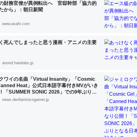
の財務官僚が異例転出へ 官邸幹部「協力的
 :: 【研究発表】昆虫学の大問題＝「昆虫はなぜ海にいないのか」に関する新仮説
たから」：朝日新聞
www.asahi.com
く死んでしまったと思う漫画・アニメの主要
「淡水はカルシウムも酸素も不足してて両方に不利だから両方が拮抗し
って面白い。海にいる鋏角類（カブトガニ・ウミグモ）はカルシウムを
化してる筈だが、酵素が違うのか？
anond.hatelabo.jp
 :: 【研究発表】昆虫学の大問題＝「昆虫はなぜ海にいないのか」に関する新仮説
イの名曲「Virtual Insanity」「Cosmic
「Canned Heat」公式日本語字幕付きMVがいき
「SUMMER SONIC 2026」での9年ぶりと
公演を記念して
news.denfaminicogamer.jp
に考えるとカルシウムを大量に使う脊椎動物と貝類は苦労してるんだな
を無くしてナメクジになったり努力してるし。
 :: 【研究発表】昆虫学の大問題＝「昆虫はなぜ海にいないのか」に関する新仮説