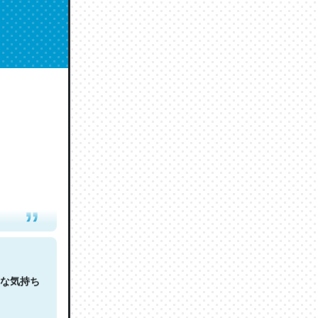
人は原文
な気持ち