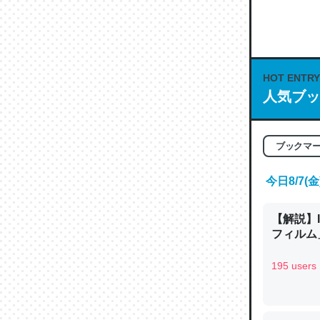
何気にC
な良記事。/続
─GPTの仕
HOT ENTRY
人気ブッ
これは良
ブックマ
の伏線」
やすく強
今日8/7
─GPTの仕
【解説】
フィルム」
195 users
昆虫って
の600