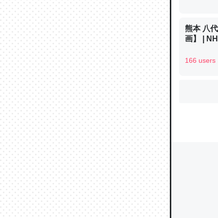
熊本 八
画】 | 
ウチもE
中。あと
166 users
れ見て生
─たまにL
た｜tayori
ちょうど同
きる。一
を実質1
─たまにL
た｜tayori