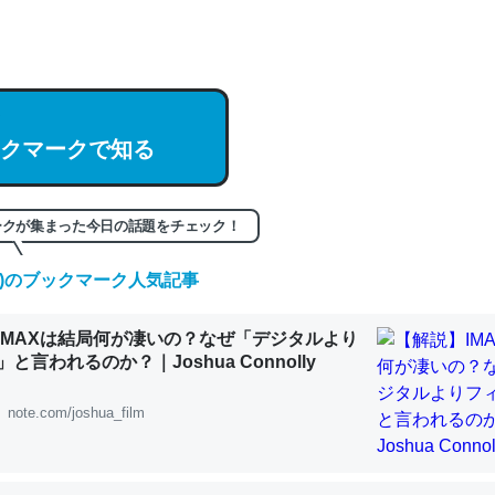
hatGPTの仕組み、特に「トークン」について解説してる記事が少ない
編来た https://isobe324649.hatenablog.com/entry/2023/03/27/
組みと限界についての考察（１） - conceptualization
クマークで知る
記事。32768トークンだと英語小説100ページ分くらい。小説でいう「
ークが集まった今日の話題をチェック！
は回収されないけど、短期記憶というには多い分量。進化すればするほ
くなりそう
(金)のブックマーク人気記事
組みと限界についての考察（１） - conceptualization
IMAXは結局何が凄いの？なぜ「デジタルより
と言われるのか？｜Joshua Connolly
note.com/joshua_film
カルシウム少ないのか。知らんかった。調べたらコオロギのカルシウム
分の1程度。