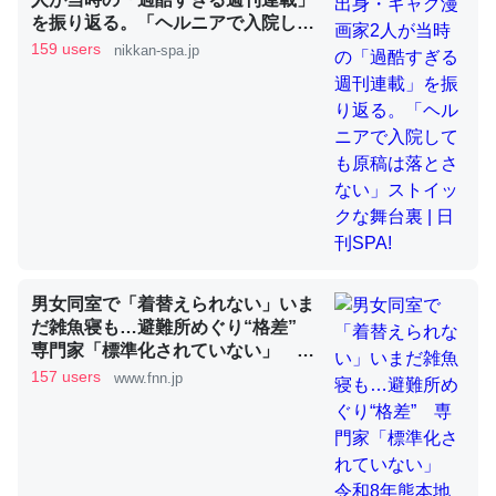
を振り返る。「ヘルニアで入院して
も原稿は落とさない」ストイックな
159 users
nikkan-spa.jp
舞台裏 | 日刊SPA!
昆虫ってカルシウム少ないのか。知らんかった。調べたら
コオロギのカルシウム分はエビの600分の1程度。
─ニュース :: 【研究発表】昆虫学の大問題＝「昆虫はなぜ海にいな
いのか」に関する新仮説
論文では「淡水はカルシウムも酸素も不足してて両方に不
男女同室で「着替えられない」いま
利だから両方が拮抗してるのでは」とあって面白い。海に
だ雑魚寝も…避難所めぐり“格差”
専門家「標準化されていない」 令
いる鋏角類（カブトガニ・ウミグモ）はカルシウムを使わ
和8年熊本地震｜FNNプライムオン
157 users
www.fnn.jp
ずキチンを強化してる筈だが、酵素が違うのか？
ライン
─ニュース :: 【研究発表】昆虫学の大問題＝「昆虫はなぜ海にいな
いのか」に関する新仮説