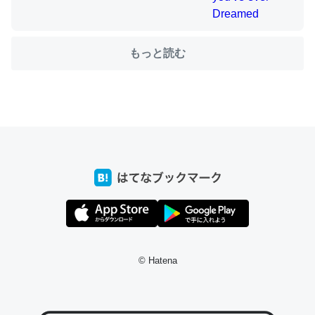
もっと読む
ちょうど同じ理由でEcho Show 8を設定中でした。Prime
とかSpotifyを支払う孝行もできる。一生で親と会える残
り時間を日数にすると1週間とかの人が多いそうだけど、
それを実質100倍以上に伸ばす効果があるはず……
─たまにLINEするくらいだった遠方の父67歳と僕。ITツール導入で
コミュニケーションが劇的に変化した｜tayorini by LIFULL介護
私も3年前ぐらいに祖母の家に設置した。ポケットWifiみ
たいなのでネット環境作ったけどAlexaしか使わないので
© Hatena
回線代ほとんどかからないですよ。参考：
https://toyoshi.hatenablog.com/entry/2019/05/15/1805
34