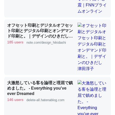
これを元に考えるとカルシウムを大量に使う脊椎動物と貝
類は苦労してるんだな…。腹足類だと殻を無くしてナメク
オフセット印刷とデジタルオフセッ
ジになったり努力してるし。
ト印刷とデジタル印刷とオンデマン
ド印刷と。｜デザインのひきだし
─ニュース :: 【研究発表】昆虫学の大問題＝「昆虫はなぜ海にいな
いのか」に関する新仮説
津田淳子
185 users
note.com/design_hikidashi
ウチもEchoを実家に置いて４年。でたまに覗いてる。ぼ
ちぼちRingも置こうかと画策中。あと、Googleマップで
大激怒している客を論理と理屈で鎮
位置情報を共有してる。電池残量や充電中かが分かるので
めました。 - Everything you've
これ見て生きてるなって分かる。
ever Dreamed
146 users
delete-all.hatenablog.com
─たまにLINEするくらいだった遠方の父67歳と僕。ITツール導入で
コミュニケーションが劇的に変化した｜tayorini by LIFULL介護