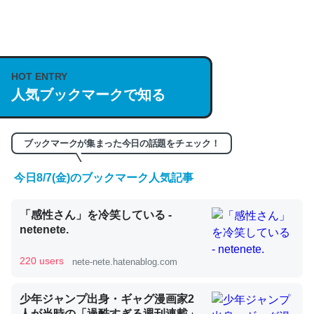
何気にChatGPTの仕組み、特に「トークン」について解
説してる記事が少ないので貴重な良記事。/続編来た
https://isobe324649.hatenablog.com/entry/2023/03/27
HOT ENTRY
/064121
人気ブックマークで知る
─GPTの仕組みと限界についての考察（１） - conceptualization
ブックマークが集まった今日の話題をチェック！
今日8/7(金)のブックマーク人気記事
これは良記事。32768トークンだと英語小説100ページ分
「感性さん」を冷笑している -
くらい。小説でいう「ずっと前の伏線」は回収されないけ
netenete.
ど、短期記憶というには多い分量。進化すればするほど分
かりやすく強くなりそう
220 users
nete-nete.hatenablog.com
─GPTの仕組みと限界についての考察（１） - conceptualization
少年ジャンプ出身・ギャグ漫画家2
人が当時の「過酷すぎる週刊連載」