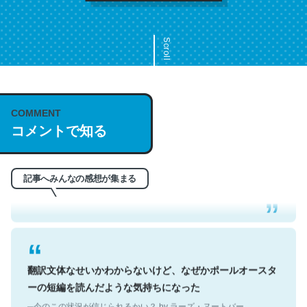
Scroll
COMMENT
これは名文。彼はとてもクレバーなんだろうなと凄く思
コメントで知る
う。英語少しでも読める人は原文もお勧め。自分はこの流
れ好き。Let’s Fucking Go. Then Covid hit. Shit.
─今のこの状況が信じられるかい？ by ラーズ・ヌートバー
記事へみんなの感想が集まる
翻訳文体なせいかわからないけど、なぜかポールオースタ
ーの短編を読んだような気持ちになった
─今のこの状況が信じられるかい？ by ラーズ・ヌートバー