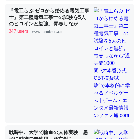
『電工らぶ ゼロから始める電気工事
士』第二種電気工事士の試験を5人
昆虫ってカルシウム少ないのか。知らんかった。調べたら
のヒロインと勉強。青春しなが
コオロギのカルシウム分はエビの600分の1程度。
ら“過去問1000問”や“本番形式CBT
347 users
www.famitsu.com
模擬試験”で本格的に学べるノベル
─ニュース :: 【研究発表】昆虫学の大問題＝「昆虫はなぜ海にいな
ゲーム | ゲーム・エンタメ最新情報
いのか」に関する新仮説
のファミ通.com
論文では「淡水はカルシウムも酸素も不足してて両方に不
利だから両方が拮抗してるのでは」とあって面白い。海に
いる鋏角類（カブトガニ・ウミグモ）はカルシウムを使わ
ずキチンを強化してる筈だが、酵素が違うのか？
─ニュース :: 【研究発表】昆虫学の大問題＝「昆虫はなぜ海にいな
いのか」に関する新仮説
戦時中、大学で輸血の人体実験 患
者に動物の血使用、死亡例も