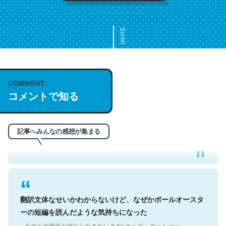
Scroll
COMMENT
これは名文。彼はとてもクレバーなんだろうなと凄く思
コメントで知る
う。英語少しでも読める人は原文もお勧め。自分はこの流
れ好き。Let’s Fucking Go. Then Covid hit. Shit.
─今のこの状況が信じられるかい？ by ラーズ・ヌートバー
記事へみんなの感想が集まる
翻訳文体なせいかわからないけど、なぜかポールオースタ
ーの短編を読んだような気持ちになった
─今のこの状況が信じられるかい？ by ラーズ・ヌートバー