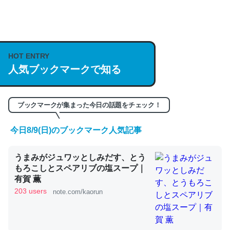
何気にChatGPTの仕組み、特に「トークン」について解
説してる記事が少ないので貴重な良記事。/続編来た
https://isobe324649.hatenablog.com/entry/2023/03/27
HOT ENTRY
人気ブックマークで知る
/064121
─GPTの仕組みと限界についての考察（１） - conceptualization
ブックマークが集まった今日の話題をチェック！
今日8/9(日)のブックマーク人気記事
これは良記事。32768トークンだと英語小説100ページ分
うまみがジュワッとしみだす、とう
くらい。小説でいう「ずっと前の伏線」は回収されないけ
もろこしとスペアリブの塩スープ｜
ど、短期記憶というには多い分量。進化すればするほど分
有賀 薫
かりやすく強くなりそう
203 users
note.com/kaorun
─GPTの仕組みと限界についての考察（１） - conceptualization