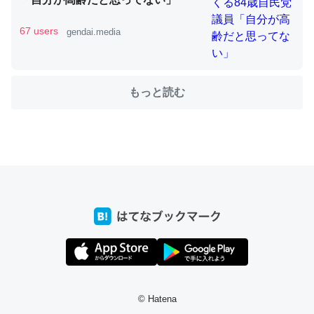
67 users
gendai.media
ちょうど同じ理由でEcho Show 8を設定中でした。Prime
とかSpotifyを支払う孝行もできる。一生で親と会える残
もっと読む
り時間を日数にすると1週間とかの人が多いそうだけど、
それを実質100倍以上に伸ばす効果があるはず……
─たまにLINEするくらいだった遠方の父67歳と僕。ITツール導入で
コミュニケーションが劇的に変化した｜tayorini by LIFULL介護
私も3年前ぐらいに祖母の家に設置した。ポケットWifiみ
たいなのでネット環境作ったけどAlexaしか使わないので
回線代ほとんどかからないですよ。参考：
https://toyoshi.hatenablog.com/entry/2019/05/15/1805
© Hatena
34