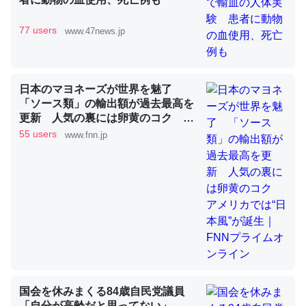
77 users
www.47news.jp
これを元に考えるとカルシウムを大量に使う脊椎動物と貝
類は苦労してるんだな…。腹足類だと殻を無くしてナメク
ジになったり努力してるし。
日本のマヨネーズが世界を魅了
─ニュース :: 【研究発表】昆虫学の大問題＝「昆虫はなぜ海にいな
「ソース類」の輸出額が過去最高を
いのか」に関する新仮説
更新 人気の裏には卵黄のコク ア
メリカでは“日本風”が誕生｜FNNプ
55 users
www.fnn.jp
ライムオンライン
ウチもEchoを実家に置いて４年。でたまに覗いてる。ぼ
ちぼちRingも置こうかと画策中。あと、Googleマップで
位置情報を共有してる。電池残量や充電中かが分かるので
これ見て生きてるなって分かる。
─たまにLINEするくらいだった遠方の父67歳と僕。ITツール導入で
コミュニケーションが劇的に変化した｜tayorini by LIFULL介護
国会を休みまくる84歳自民党議員
「自分が高齢だと思ってない」