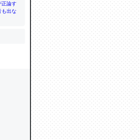
かと画策
るのでこ
的に変化し
う孝行もで
ど、それ
的に変化し