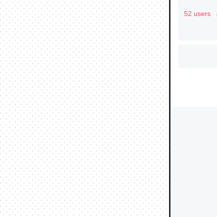
52 users
ウチもE
中。あと
れ見て生
─たまにL
た｜tayori
ちょうど同
きる。一
を実質1
─たまにL
た｜tayori