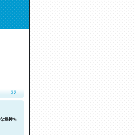
人は原文
な気持ち