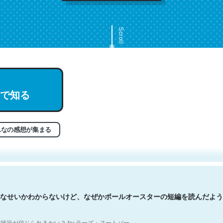
Scroll
で知る
文。彼はとてもクレバーなんだろうなと凄く思う。英語少しでも読める
分はこの流れ好き。Let’s Fucking Go. Then Covid hit. Shit.
状況が信じられるかい？ by ラーズ・ヌートバー
んなの感想が集まる
なせいかわからないけど、なぜかポールオースターの短編を読んだよう
状況が信じられるかい？ by ラーズ・ヌートバー