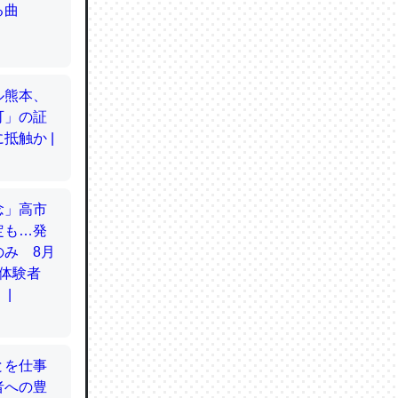
てるので
使わずキ
…。腹足