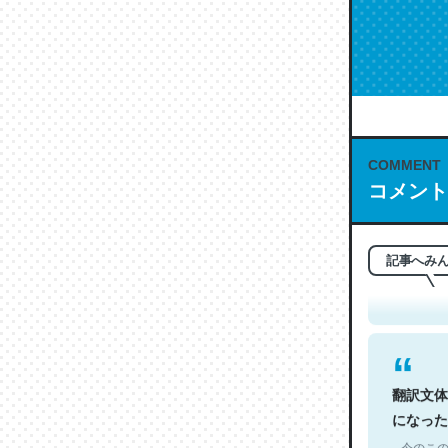
COMMENT
コメント
これは名
もお勧め。自
─今のこの
記事へみ
翻訳文体
になった
─今のこの