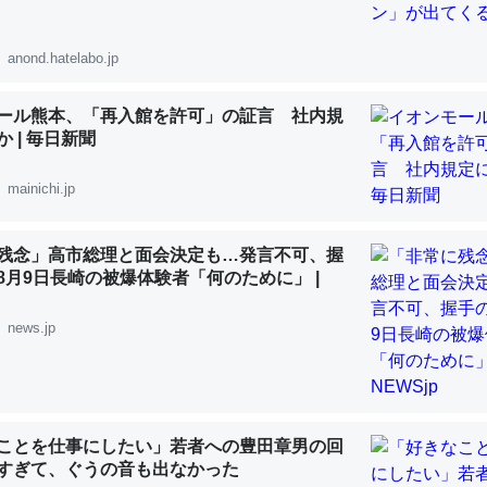
 :: 【研究発表】昆虫学の大問題＝「昆虫はなぜ海にいないのか」に関する新仮説
anond.hatelabo.jp
ール熊本、「再入館を許可」の証言 社内規
 | 毎日新聞
「淡水はカルシウムも酸素も不足してて両方に不利だから両方が拮抗し
って面白い。海にいる鋏角類（カブトガニ・ウミグモ）はカルシウムを
mainichi.jp
化してる筈だが、酵素が違うのか？
 :: 【研究発表】昆虫学の大問題＝「昆虫はなぜ海にいないのか」に関する新仮説
残念」高市総理と面会決定も…発言不可、握
8月9日長崎の被爆体験者「何のために」 |
news.jp
に考えるとカルシウムを大量に使う脊椎動物と貝類は苦労してるんだな
を無くしてナメクジになったり努力してるし。
 :: 【研究発表】昆虫学の大問題＝「昆虫はなぜ海にいないのか」に関する新仮説
ことを仕事にしたい」若者への豊田章男の回
すぎて、ぐうの音も出なかった