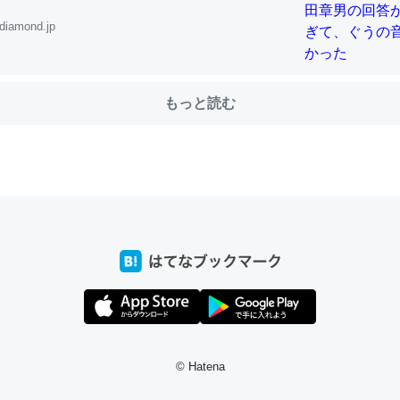
diamond.jp
choを実家に置いて４年。でたまに覗いてる。ぼちぼちRingも置こう
、Googleマップで位置情報を共有してる。電池残量や充電中かが分か
もっと読む
きてるなって分かる。
INEするくらいだった遠方の父67歳と僕。ITツール導入でコミュニケーションが劇
ni by LIFULL介護
じ理由でEcho Show 8を設定中でした。PrimeとかSpotifyを支払
生で親と会える残り時間を日数にすると1週間とかの人が多いそうだけ
00倍以上に伸ばす効果があるはず……
INEするくらいだった遠方の父67歳と僕。ITツール導入でコミュニケーションが劇
ni by LIFULL介護
© Hatena