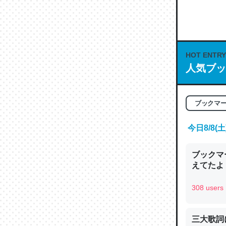
何気にC
な良記事。/続
─GPTの仕
HOT ENTRY
人気ブッ
これは良
ブックマ
の伏線」
今日8/8
やすく強
─GPTの仕
ブックマー
えてたよ 収
308 users
昆虫って
三大歌詞
の600