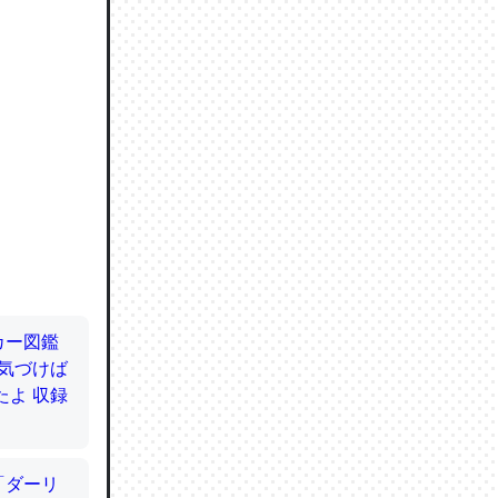
ので貴重
064121
ずっと前
ど分かり
分はエビ