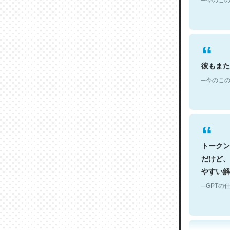
彼もまた
─今のこの
トークン
だけど、
やすい解
─GPTの仕