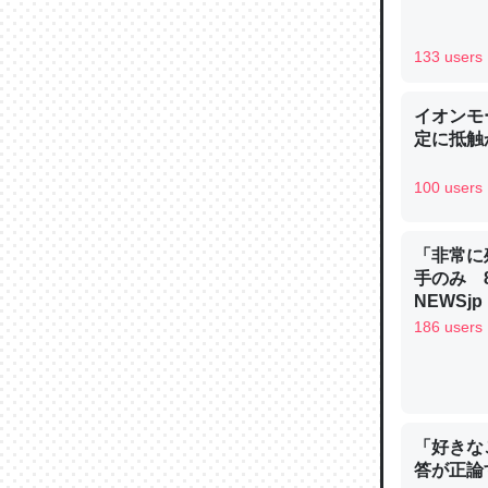
─ニュース
133 users
イオンモ
定に抵触か
論文では
は」とあ
100 users
チンを強
─ニュース
「非常に
手のみ 
NEWSjp
186 users
これを元
類だと殻
─ニュース
「好きな
答が正論