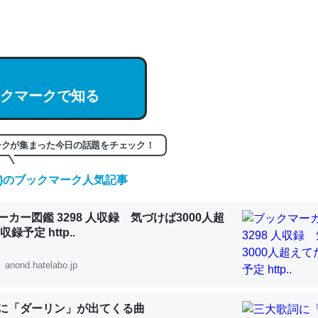
hatGPTの仕組み、特に「トークン」について解説してる記事が少ない
編来た https://isobe324649.hatenablog.com/entry/2023/03/27/
組みと限界についての考察（１） - conceptualization
クマークで知る
記事。32768トークンだと英語小説100ページ分くらい。小説でいう「
ークが集まった今日の話題をチェック！
は回収されないけど、短期記憶というには多い分量。進化すればするほ
(土)のブックマーク人気記事
くなりそう
組みと限界についての考察（１） - conceptualization
カー図鑑 3298 人収録 気づけば3000人超
録予定 http..
anond.hatelabo.jp
カルシウム少ないのか。知らんかった。調べたらコオロギのカルシウム
に「ダーリン」が出てくる曲
分の1程度。